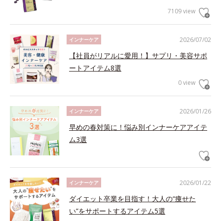
7109 view
2026/07/02
インナーケア
【社員がリアルに愛用！】サプリ・美容サポ
ートアイテム8選
0 view
2026/01/26
インナーケア
早めの春対策に！悩み別インナーケアアイテ
ム3選
2026/01/22
インナーケア
ダイエット卒業を目指す！大人の“痩せた
い”をサポートするアイテム5選