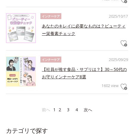
2025/10/17
インナーケア
あなたのキレイに必要なものは？ビューティ
ー栄養素チェック
2025/09/29
インナーケア
【社員が推す食品・サプリは？】30～50代の
お守りインナーケア8選
1602 view
前へ
1
2
3
4
次へ
カテゴリで探す