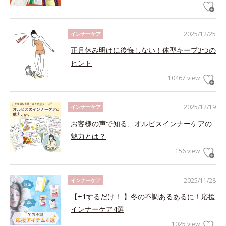
2025/12/25
インナーケア
正月休み明けに後悔しない！体型キープ3つの
ヒント
10467 view
2025/12/19
インナーケア
お客様の声で知る、オルビスインナーケアの
魅力とは？
156 view
2025/11/28
インナーケア
【+1するだけ！ 】冬の不調あるあるに！応援
インナーケア4選
1025 view