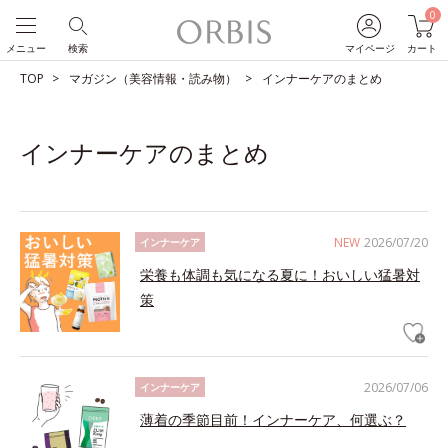
0
メニュー
検索
マイページ
カート
TOP
マガジン（美容情報・読み物）
インナーケアのまとめ
インナーケアのまとめ
NEW
2026/07/20
インナーケア
栄養も体調も気になる夏に！おいしい猛暑対
策
2026/07/06
インナーケア
薄着の季節目前！インナーケア、何選ぶ？