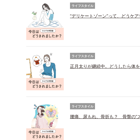
ライフスタイル
“デリケートゾーン”って、どうケ
ライフスタイル
正月太りが継続中。どうしたら体を
ライフスタイル
腰痛、尿もれ、骨折も？ 骨盤の“