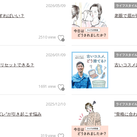
2026/05/09
ライフスタイ
アすればいい？
老眼で眉が
2510 view
2026/01/09
ライフスタイ
リセットできる？
古いコスメ
1691 view
2025/12/10
ライフスタイ
ズレ”が引き起こす悩み
“骨格に合
319 view