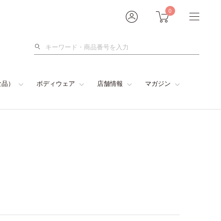
0
検
索
食品）
ボディウェア
店舗情報
マガジン