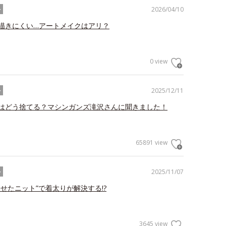
2026/04/10
ル
描きにくい…アートメイクはアリ？
0 view
2025/12/11
ル
はどう捨てる？マシンガンズ滝沢さんに聞きました！
65891 view
2025/11/07
ル
わせたニット”で着太りが解決する!?
3645 view