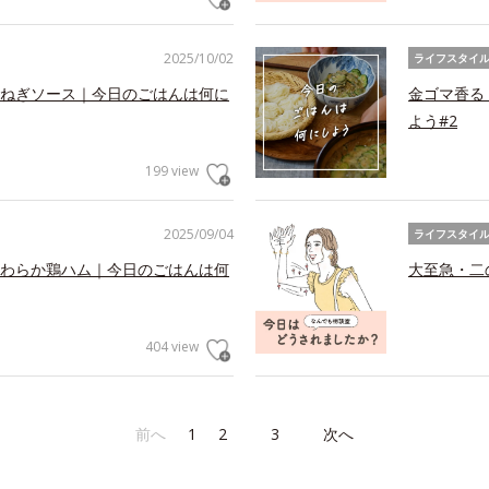
2025/10/02
ライフスタイ
ねぎソース｜今日のごはんは何に
金ゴマ香る
よう#2
199 view
2025/09/04
ライフスタイ
わらか鶏ハム｜今日のごはんは何
大至急・二
404 view
前へ
1
2
3
次へ