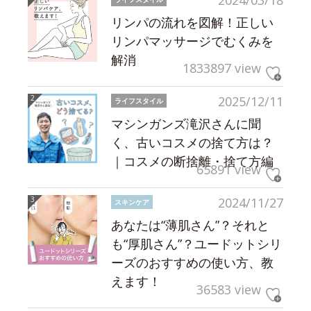
2024/03/18
リンパの流れを図解！正しい
リンパマッサージでむくみを
解消
1833897 view
2025/12/11
ライフスタイル
マシンガンズ滝沢さんに聞
く、古いコスメの捨て方は？
｜コスメの断捨離・捨て方編
65891 view
2024/11/27
スキンケア
あなたは“薄肌さん”？それと
も“厚肌さん”？ユードットシリ
ーズのおすすめの使い方、教
えます！
36583 view