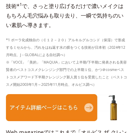
1
技術*
で、さっと塗り広げるだけで濃いメイクは
もちろん毛穴悩みも取り去り、一瞬で気持ちのい
い素肌へ導きます。
*1 ポーラ化成独自の（Ｃ１２－２０）アルキルグルコシド（保湿）で形成
するミセルから、汚れをはね返す水の膜をつくる技術が日本初（2024年12
月時点、J－GLOBALによる自社調べ）
※「VOCE」「美的」「MAQUIA」において上半期/下半期に発表される美容
賢者のベストコスメクレンジング部門での上半期１位、かつ＠cosmeベス
トコスメアワード下半期クレンジング新人賞１位を受賞したこと（ベストコ
スメ開始2003年1月～2025年11月時点、オルビス調べ）
Web magazineではこれまで「オルビス ザ クレン