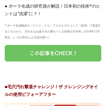
● ポーラ化成の研究員が解説！日本初の技術*のヒ
ントは“洗濯”に？！
* ポーラ化成独自の（Ｃ１２－２０）アルキルグルコシド（保湿）で形成す
るミセルから、汚れをはね返す水の膜をつくる技術が日本初（2024年12月
時点、J－GLOBALによる自社調べ）
■毛穴汚れ撃退チャレンジ！ザ クレンジングオイ
ルの使用ビフォーアフター