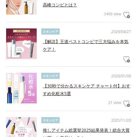
高峰コンビとは？
3493 view
2026/04/27
スキンケア
【解説】王道ベストコンビで三大悩みを本気
ケア！
2026/01/09
スキンケア
【30秒で分かるスキンケア チャート付】おす
すめ化粧水5選
21 view
2025/11/20
スキンケア
推しアイテム総選挙2025結果発表！総合大賞