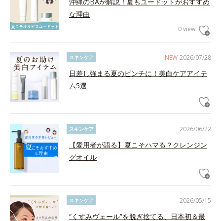
沖縄のBAが解説！夏もユードットがおすすめ
な理由
0 view
NEW
2026/07/28
スキンケア
日差し強まる夏のピンチに！美白ケアアイテ
ム5選
2026/06/22
スキンケア
【愛用者が語る】夏こそハマる？クレンジン
グオイル
2026/05/15
スキンケア
“くすみヴェール”を脱ぎ捨てる、日本初＆最