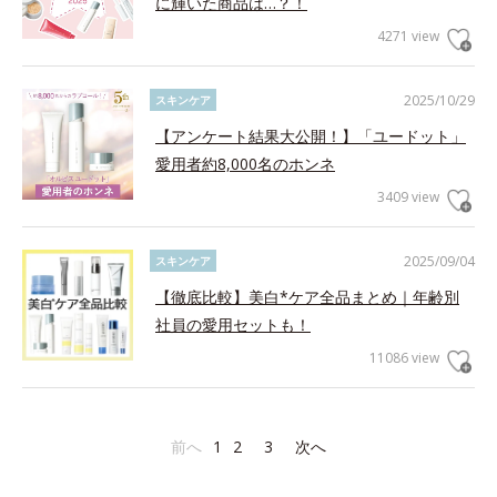
に輝いた商品は…？！
4271 view
2025/10/29
スキンケア
【アンケート結果大公開！】「ユードット」
愛用者約8,000名のホンネ
3409 view
2025/09/04
スキンケア
【徹底比較】美白*ケア全品まとめ｜年齢別
社員の愛用セットも！
11086 view
前へ
1
2
3
次へ