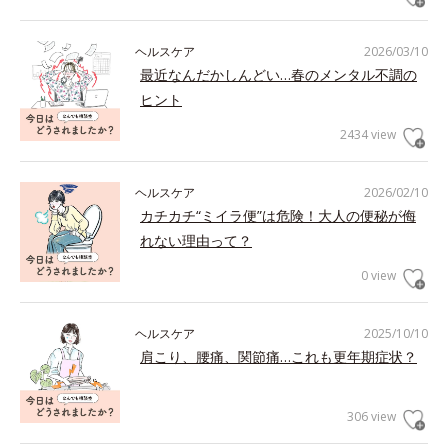
ヘルスケア
2026/03/10
最近なんだかしんどい…春のメンタル不調の
ヒント
2434 view
ヘルスケア
2026/02/10
カチカチ“ミイラ便”は危険！大人の便秘が侮
れない理由って？
0 view
ヘルスケア
2025/10/10
肩こり、腰痛、関節痛…これも更年期症状？
306 view