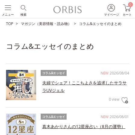
0
メニュー
検索
マイページ
カート
TOP
マガジン（美容情報・読み物）
コラム&エッセイのまとめ
コラム&エッセイのまとめ
NEW
2026/08/04
コラム&エッセイ
夫婦でシェア！ここちよさを追求したサラサ
ラUVジェル
0 view
NEW
2026/08/01
コラム&エッセイ
真木あかりさんの12星座占い（8月の運勢）