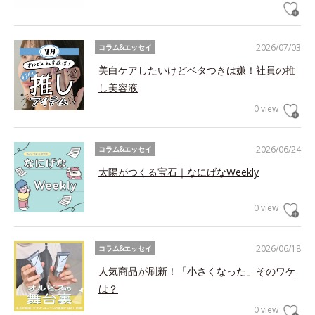
2026/07/03
コラム&エッセイ
美白ケアしたいけどベタつきは嫌！社員の推
し美容液
0 view
2026/06/24
コラム&エッセイ
太陽がつくる宝石｜なにげなWeekly
0 view
2026/06/18
コラム&エッセイ
人気商品が刷新！「小さくなった」そのワケ
は？
0 view