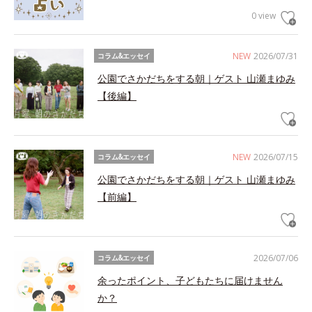
0 view
NEW
2026/07/31
コラム&エッセイ
公園でさかだちをする朝｜ゲスト 山瀬まゆみ
【後編】
NEW
2026/07/15
コラム&エッセイ
公園でさかだちをする朝｜ゲスト 山瀬まゆみ
【前編】
2026/07/06
コラム&エッセイ
余ったポイント、子どもたちに届けません
か？