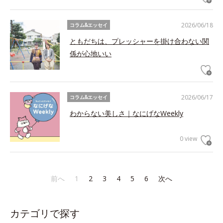
2026/06/18
コラム&エッセイ
ともだちは、プレッシャーを掛け合わない関
係が心地いい
2026/06/17
コラム&エッセイ
わからない美しさ｜なにげなWeekly
0 view
前へ
1
2
3
4
5
6
次へ
カテゴリで探す