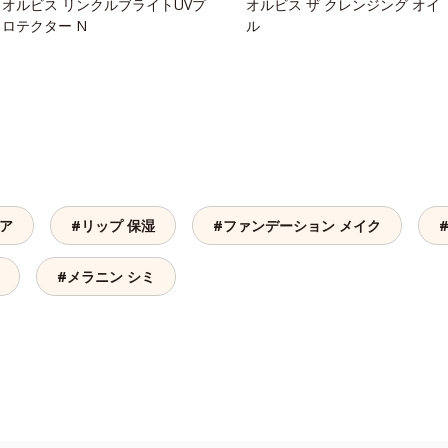
オルビス リンクルブライトUVプ
オルビス ザ クレンジング オイ
ロテクター N
ル
ケア
#リップ 保湿
#ファンデーション メイク
#メラニン シミ