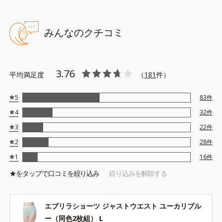
みんなのクチコミ
3.76
平均満足度
（
181
件）
5
83
件
4
32
件
3
22
件
2
28
件
1
16
件
★を
タップ
で口コミを絞り込み
絞り込みを解除する
エブリラショーツ ジャストウエスト ユーカリブル
ー（同色2枚組） L