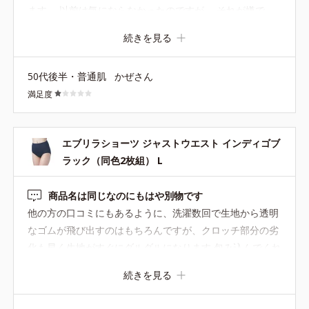
ます。 以前は気にならなかったのですが。 それが嫌で
す、改善なりませんか？
続きを見る
50代後半・普通肌
かぜさん
満足度
エブリラショーツ ジャストウエスト インディゴブ
ラック（同色2枚組） L
商品名は同じなのにもはや別物です
他の方の口コミにもあるように、洗濯数回で生地から透明
なゴムが飛び出すのはもちろんですが、クロッチ部分の劣
化も早く生地がすぐにダルダルになります 包み込んでくれ
るショーツの型が好きでここ数年の品質でも購入していま
続きを見る
したが、値上げしても良いので以前の品質のものに戻して
もらえるか、同じ型の品質の良い商品をどなたかに教えて