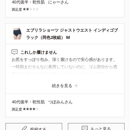
40代後半・乾性肌
にゃーさん
頂けたらと思うレベルです この商品に限らず、品質とか商
満足度
品のカラー展開についてユーザーの方からたくさん口コミ
があるにも関わらず、反映されず不満です
エブリラショーツ ジャストウエスト インディゴブ
ラック（同色2枚組） M
これしか履けません
お尻をすっぽり包み、深く履けるので安心感があります。
一時期まだそんなに着用していないのに、ゴム部分から透
明の糸が出てきてすぐダメになることがあり、別のショー
ツを探したりもいていましたが、こちらのショーツが改善
続きを見る
されていることに期待してにまた戻ってきました。 カラー
がブラックとありますが、ネイビーかと思います。ブラが
40代後半・乾性肌
つぽみんさん
ブラックなので、ブラックも販売してもらえるといいなぁ
満足度
と思います。
もっと見る
投稿する