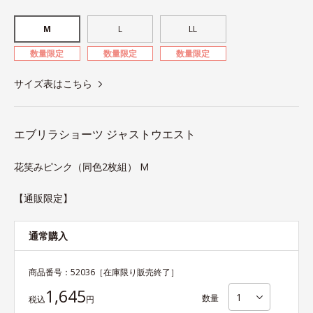
M
L
LL
数量限定
数量限定
数量限定
サイズ表はこちら
エブリラショーツ ジャストウエスト
花笑みピンク（同色2枚組） M
【通販限定】
通常購入
商品番号：
52036
［在庫限り販売終了］
1,645
数量
税込
円