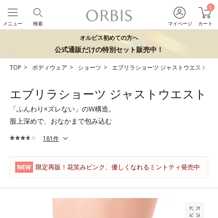
0
メニュー
検索
マイページ
カート
オルビス初めての方へ
公式通販だけの特別セット販売中！
TOP
ボディウェア
ショーツ
エブリラショーツ ジャストウエスト
エブリラショーツ ジャストウエスト
「ふんわり×ズレない」のW構造。
股上深めで、おなかまで包み込む
181件
限定再販！花笑みピンク、優しくなれるミントティ発売中
NEW