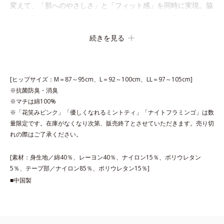
変えて、「肌へのやさしさ」と「フィット感」を同時に実現。脇
の縫い目やタグもなく、肌ストレスのない究極のリラックス感で
す。「ジャストウエスト」は股上が深めで、おなかまですっぽり
続きを見る
包み込みます。
※エブリラショーツはすべて同色2枚組です。
[ヒップサイズ：M＝87～95cm、L＝92～100cm、LL＝97～105cm]
※抗菌防臭・消臭
※マチは綿100%
※「花笑みピンク」「優しくなれるミントティ」「ナイトフラミンゴ」は数
量限定です。在庫がなくなり次第、販売終了とさせていただきます。売り切
れの際はご了承ください。
[素材：身生地／綿40％、レーヨン40％、ナイロン15％、ポリウレタン
5％、テープ部／ナイロン85％、ポリウレタン15％]
■中国製