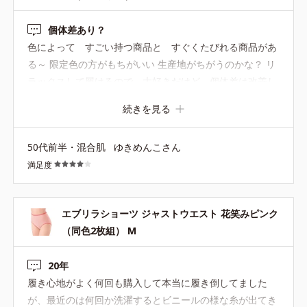
個体差あり？
色によって すごい持つ商品と すぐくたびれる商品があ
る～ 限定色の方がもちがいい 生産地がちがうのかな？ リ
ラックスして履けるので 大好きだけど 個体差は改善し
てほしい
続きを見る
50代前半・混合肌
ゆきめんこさん
満足度
エブリラショーツ ジャストウエスト 花笑みピンク
（同色2枚組） M
20年
履き心地がよく何回も購入して本当に履き倒してました
が、最近のは何回か洗濯するとビニールの様な糸が出てき