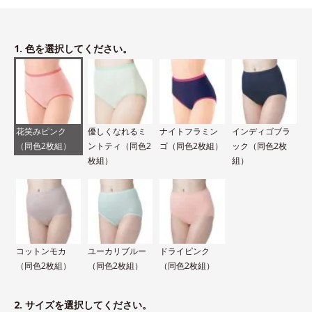
1. 色を選択してください。
花笑みピンク
優しくなれるミ
ナイトフラミン
インディゴブラ
（同色2枚組）
ントティ（同色2
ゴ（同色2枚組）
ック（同色2枚
枚組）
組）
コットンモカ
ユーカリブルー
ドライピンク
（同色2枚組）
（同色2枚組）
（同色2枚組）
2. サイズを選択してください。