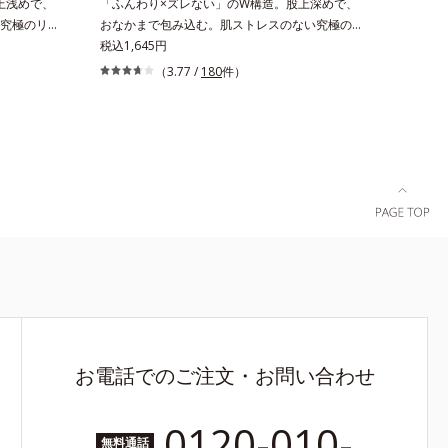
上浅めで、
「ふんわり×ズレない」のW構造。股上深めで、
究極のリラ
おなかまで包み込む。肌ストレスのない究極のリ
体設計でヒ
ラックス感たっぷりの布分量を使った立体設計で
税込1,645円
こみなし！
ヒップをすっぽり包み込み、ズレやくいこみな
（3.77 /
180
件）
変えて、
し！ショーツの肌側と表側で生地の構造を変え
を同時に実
て、「肌へのやさしさ」と「フィット感」を同時
レスのない
に実現。脇の縫い目やタグもなく、肌ストレスの
ニ」は股上
ない究極のリラックス感です。「ジャストウエス
です。※エ
ト」は股上が深めで、おなかまですっぽり包み込
す。
みます。※エブリラショーツはすべて同色2枚組
です。
お電話でのご注文・お問い合わせ
0120-010-
無料通話