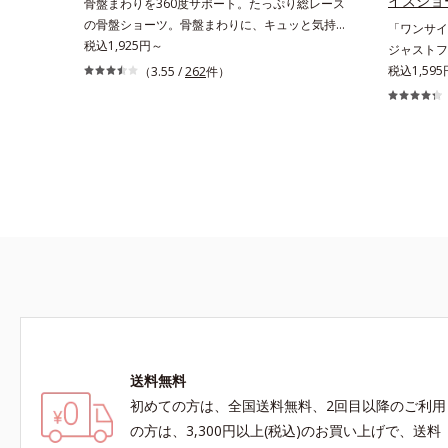
イズショ
骨盤まわりを360度サポート。たっぷり総レース
の骨盤ショーツ。骨盤まわりに、キュッと気持ち
「ワンサイ
いい引き締めを実感はきやすい。動きやすい。よ
税込1,925円～
ジャストフ
く伸びてここちいいフィット感。気分も上がる華
変わる！驚
税込1,595
（3.55 /
262
件）
やかレースでおしゃれに骨盤ケアできるショーツ
が、Mの方
です。高伸縮パワーレースと幅広パワーネットで
です。「ハ
W骨盤ケア。ヒップはU字型パワーネットと立体
体型でも包
的なパターンで丸みをメイクします。M～LLの3
でオーダー
サイズをご用意しています。
た、3種類
こみを防止
送料無料
初めての方は、全国送料無料、2回目以降のご利用
の方は、3,300円以上(税込)のお買い上げで、送料