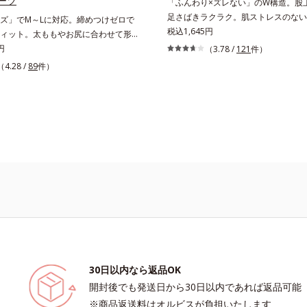
ーツ
「ふんわり×ズレない」のW構造。股
足さばきラクラク。肌ストレスのない
ズ」でM～Lに対応。締めつけゼロで
ックス感たっぷりの布分量を使った立
税込1,645円
ィット。太ももやお尻に合わせて形が
ップをすっぽり包み込み、ズレやくい
愕のワンサイズショーツヒップサイズ
円
（3.78 /
121
件）
ショーツの肌側と表側で生地の構造を
もLの方もはけるワンサイズショーツ
（4.28 /
89
件）
「肌へのやさしさ」と「フィット感」
ンモック構造」の2重生地で、どんな
現。脇の縫い目やタグもなく、肌スト
み込むようにジャストフィット。まる
究極のリラックス感です。「セミビキ
メイドのようなフィット感です。ま
浅めのタイプで、足さばきもラクラク
の素材を使い分けて、はみ出しやくい
ブリラショーツはすべて同色2枚組で
します。
30日以内なら返品OK
開封後でも発送日から30日以内であれば返品可能
※商品返送料はオルビスが負担いたします