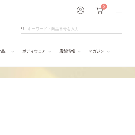
0
検
索
食品）
ボディウェア
店舗情報
マガジン