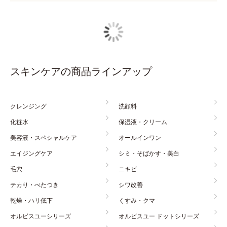
スキンケアの商品ラインアップ
クレンジング
洗顔料
化粧水
保湿液・クリーム
美容液・スペシャルケア
オールインワン
エイジングケア
シミ・そばかす・美白
毛穴
ニキビ
テカり・べたつき
シワ改善
乾燥・ハリ低下
くすみ・クマ
オルビスユーシリーズ
オルビスユー ドットシリーズ