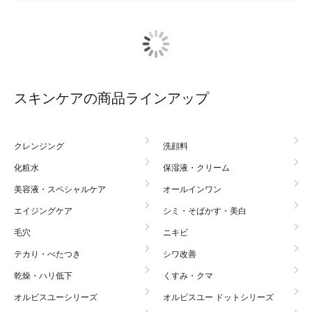
スキンケアの商品ラインアップ
クレンジング
洗顔料
化粧水
保湿液・クリーム
美容液・スペシャルケア
オールインワン
エイジングケア
シミ・そばかす・美白
毛穴
ニキビ
テカり・べたつき
シワ改善
乾燥・ハリ低下
くすみ・クマ
オルビスユーシリーズ
オルビスユー ドットシリーズ