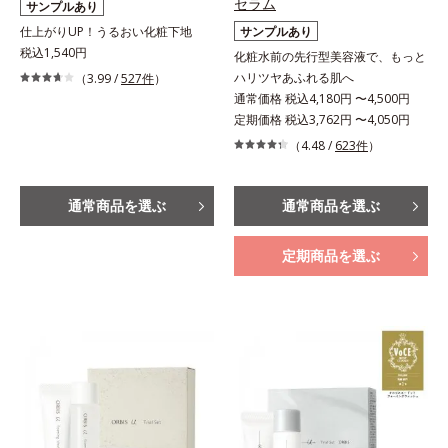
セラム
サンプルあり
仕上がりUP！うるおい化粧下地
サンプルあり
税込1,540円
化粧水前の先行型美容液で、もっと
ハリツヤあふれる肌へ
（3.99 /
527件
）
通常価格 税込4,180円 〜4,500円
定期価格 税込3,762円 〜4,050円
（4.48 /
623件
）
通常商品を選ぶ
通常商品を選ぶ
定期商品を選ぶ