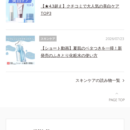
【★4.3超え】クチコミで大人気の美白ケア
TOP3
2026/07/23
スキンケア
【ショート動画】夏肌のベタつきを一掃！新
発売のふきとり化粧水の使い方
スキンケアの読み物一覧