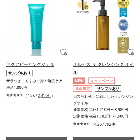
アクアピーリングジェル
オルビス ザ クレンジング オイ
ル
サンプルあり
ザラつき・くすみ一掃！角質ケア
NEW
キャンペーン
税込1,886円
通販限定
サンプルあり
（4.58 /
2,416件
）
毛穴汚れ落ちに着目したクレンジン
グオイル
通常価格 税込1,210円 〜3,980円
定期価格 税込1,782円 〜1,980円
（4.36 /
792件
）