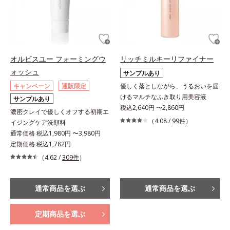
オルビスユー フォーミングウ
リッチミルキーリファイナー
ォッシュ
サンプルあり
キャンペーン
通販限定
優しく落としながら、うるおいを届
けるマルチなふき取り用美容液
サンプルあり
税込2,640円 〜2,860円
濃密クレイで優しくオフする初期エ
（4.08 /
99件
）
イジングケア洗顔料
通常価格 税込1,980円 〜3,980円
定期価格 税込1,782円
（4.62 /
309件
）
通常商品を選ぶ
通常商品を選ぶ
定期商品を選ぶ