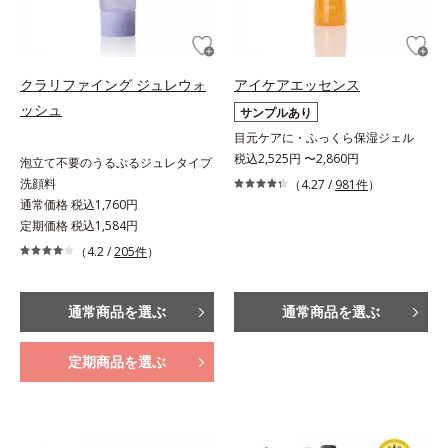
クラリファイング ジュレウォ
アイケアエッセンス
ッシュ
サンプルあり
目元ケアに・ふっくら保湿ジェル
税込2,525円 〜2,860円
泡立て不要のうるぷるジュレタイプ
洗顔料
（4.27 /
981件
）
通常価格 税込1,760円
定期価格 税込1,584円
（4.2 /
205件
）
通常商品を選ぶ
通常商品を選ぶ
定期商品を選ぶ