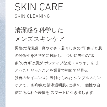
て誕生しました。
Mr.は、化粧品にまつわる様々な“ハードル”を
取り払い
すべての人にとって、スキンケアや美容が日
清潔感を科学した
常のものとなる生活をご提案します。
こういった、私たちの意志と想いを「Mr.」と
メンズスキンケア
いう名前に込めました。
男性の清潔感・爽やかさ・若々しさの
“印象
”と肌
*1
私たちは、これからも、ジェンダーニュート
の関係性を科学的に検証し、
ついに男性の“印
ラルな環境を整え、
すべての人へオルビスの
象”のカギは肌が
ポジティブな光（＝ツヤ）を
ま
想いである「ここちを美しく」を届けてまい
とうことだったことを業界で初めて発見
。
*2
ります。
独自のサイエンスに裏付けられた
シンプルスキン
ケアで、
好印象な清潔透明肌
に導き、
個性や⾃
*3
信にあふれた表情を
スマートに引き出します。