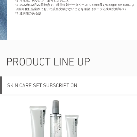
*1 清潔感、爽やかさ、若々しさのこと
*2 2022年12月22日時点で、科学文献データベースPubMed及びGoogle scholarによ
り国内化粧品業界において該当文献がないことを確認（ポーラ化成研究所調べ）
*3 透明感のある肌