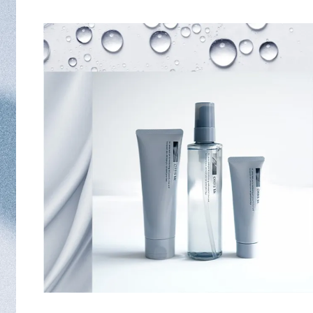
男性が化粧品を使う機会は、近年大きく広が
っています。
しかし、化粧品に興味はあっても
購入することや使用することへの“ハード
ル”を
感じる男性がいることもまた事実です。
オルビスは 1987年の創業以来、
肌の力を信じ、引き出すことを使命としてき
ました。
目指したのは、化粧品を通し
すべての人が自分らしくあることや
すべての人にここちよい暮らしをお届けする
こと、です。
Mr.は、そんなオルビスのメンズブランドとし