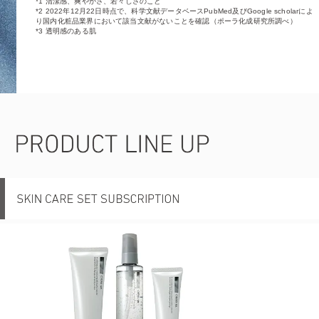
*1 清潔感、爽やかさ、若々しさのこと
*2 2022年12月22日時点で、科学文献データベースPubMed及びGoogle scholarによ
り国内化粧品業界において該当文献がないことを確認（ポーラ化成研究所調べ）
*3 透明感のある肌