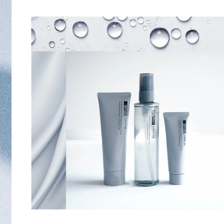
男性が化粧品を使う機会は、近年大きく広が
っています。
しかし、化粧品に興味はあっても
購入することや使用することへの“ハード
ル”を
感じる男性がいることもまた事実です。
オルビスは 1987年の創業以来、
肌の力を信じ、引き出すことを使命としてき
ました。
目指したのは、化粧品を通し
すべての人が自分らしくあることや
すべての人にここちよい暮らしをお届けする
こと、です。
Mr.は、そんなオルビスのメンズブランドとし