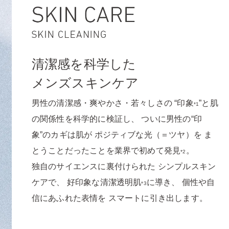
て誕生しました。
Mr.は、化粧品にまつわる様々な“ハードル”を
取り払い
すべての人にとって、スキンケアや美容が日
清潔感を科学した
常のものとなる生活をご提案します。
こういった、私たちの意志と想いを「Mr.」と
メンズスキンケア
いう名前に込めました。
男性の清潔感・爽やかさ・若々しさの
“印象
”と肌
*1
私たちは、これからも、ジェンダーニュート
の関係性を科学的に検証し、
ついに男性の“印
ラルな環境を整え、
すべての人へオルビスの
象”のカギは肌が
ポジティブな光（＝ツヤ）を
ま
想いである「ここちを美しく」を届けてまい
とうことだったことを業界で初めて発見
。
*2
ります。
独自のサイエンスに裏付けられた
シンプルスキン
ケアで、
好印象な清潔透明肌
に導き、
個性や⾃
*3
信にあふれた表情を
スマートに引き出します。