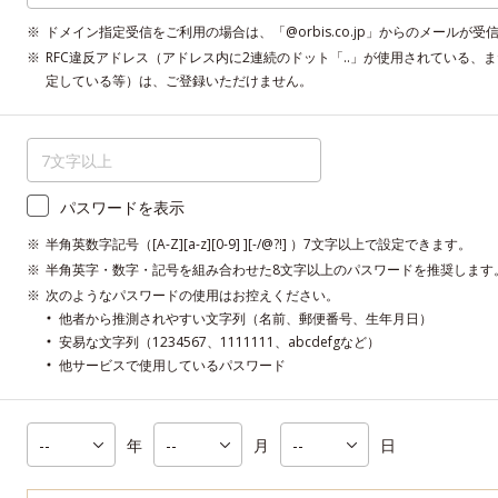
ドメイン指定受信をご利用の場合は、「@orbis.co.jp」からのメールが
RFC違反アドレス（アドレス内に2連続のドット「..」が使用されている、
定している等）は、ご登録いただけません。
パスワードを表示
半角英数字記号（[A-Z][a-z][0-9] ][-/@?!] ）7文字以上で設定できます。
半角英字・数字・記号を組み合わせた8文字以上のパスワードを推奨します
次のようなパスワードの使用はお控えください。
他者から推測されやすい文字列（名前、郵便番号、生年月日）
安易な文字列（1234567、1111111、abcdefgなど）
他サービスで使用しているパスワード
年
月
日