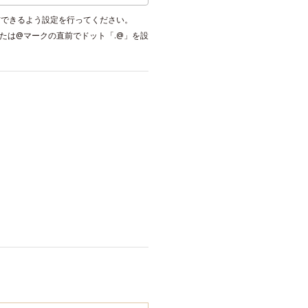
受信できるよう設定を行ってください。
または@マークの直前でドット「.@」を設
。