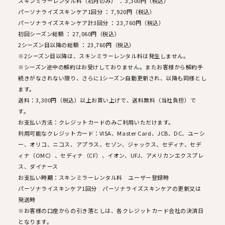
スキンミラーレンタル料（初月のみ） ： 3,300円（税込）
パーソナライズスキンケア1回分 ： 7,920円（税込）
パーソナライズスキンケア計3回分 ： 23,760円（税込）
初回シーズン総額 ： 27,060円（税込）
2シーズン目以降の総額 ： 23,760円（税込）
※2シーズン目以降は、スキンミラーレンタル料は発生しません。
※シーズン途中の解約はお受けしておりません。またお客様から解約手
続きがなされない限り、さらに1シーズン自動更新され、以降も同様とし
ます。
送料：3,300円（税込）以上お買い上げで、送料無料（当社負担）で
す。
お支払い方法：クレジットカードのみご利用いただけます。
利用可能なクレジットカード：VISA、Master Card、JCB、DC、ユーシ
ー、オリコ、ニコス、アプラス、セゾン、ジャックス、セディナ、セデ
ィナ（OMC）、セディナ（CF）、イオン、UFJ、アメリカンエクスプレ
ス、ダイナース
お支払い時期：スキンミラーレンタル料 ユーザー登録時
パーソナライスキンケア1回分 パーソナライズスキンケアの更新又は
発送時
※お客様の口座からの引き落としは、各クレジットカード会社の決済日
となります。