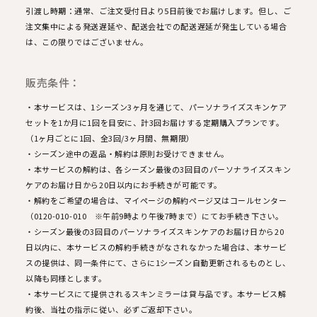
引渡し時期：通常、ご注文受付日より5日前後でお届けします。但し、ご
注文集中による発送遅延や、配送会社での配送遅延が発生している場合
は、この限りではございません。
販売条件：
・本サービスは、1シーズン3ヶ月を通じて、パーソナライズスキンケア
セットを1か月に1回を目安に、計3回お届けする定期購入プランです。
（1ヶ月ごとに1回、全3回/3ヶ月間、無期限）
・シーズン途中の返品・解約は原則お受けできません。
・本サービスの解約は、各シーズン最後の3回目のパーソナライズスキン
ケアのお届け日から20日以内にお手続きが可能です。
・解約をご希望の場合は、マイページの解約ページ又はコールセンター
（0120-010-010 ※午前9時より午後7時まで）にてお手続き下さい。
・シーズン最後の3回目のパーソナライズスキンケアのお届け日から20
日以内に、本サービスの解約手続きがなされなかった場合は、本サービ
スの提供は、同一条件にて、さらに1シーズン自動更新されるものとし、
以降も同様とします。
・本サービスにて提供されるスキンミラーは貸与品です。本サービス解
約後、当社の指示に従い、必ずご返却下さい。