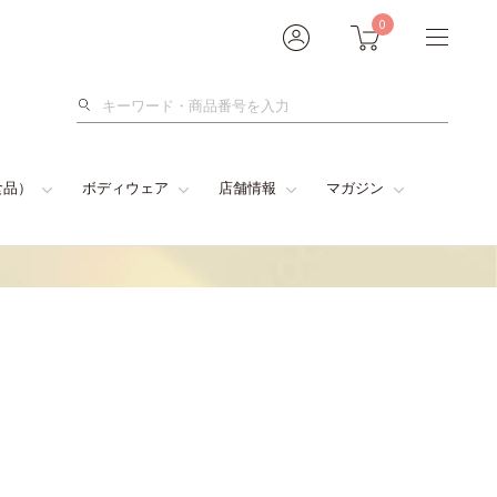
0
検
索
食品）
ボディウェア
店舗情報
マガジン