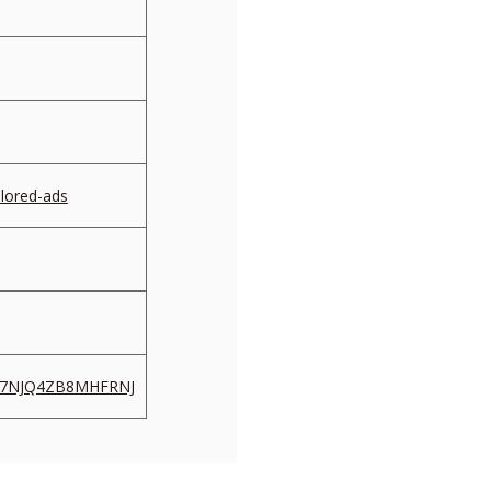
ilored-ads
=GX7NJQ4ZB8MHFRNJ