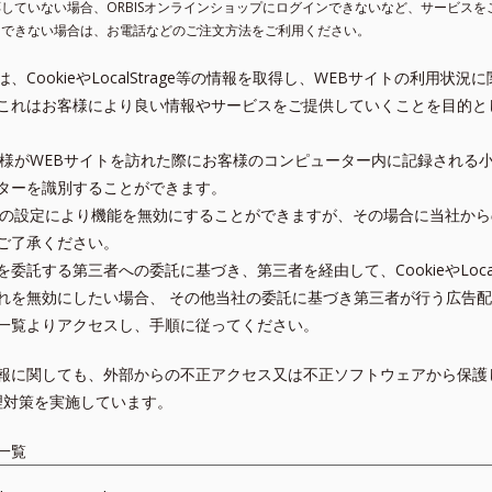
に対応していない場合、ORBISオンラインショップにログインできないなど、サービス
が利用できない場合は、お電話などのご注文方法をご利用ください。
は、CookieやLocalStrage等の情報を取得し、WEBサイトの利用
これはお客様により良い情報やサービスをご提供していくことを目的と
お客様がWEBサイトを訪れた際にお客様のコンピューター内に記録される
ターを識別することができます。
ラウザの設定により機能を無効にすることができますが、その場合に当社か
ご了承ください。
託する第三者への委託に基づき、第三者を経由して、CookieやLocal
れを無効にしたい場合、 その他当社の委託に基づき第三者が行う広告
一覧よりアクセスし、手順に従ってください。
報に関しても、外部からの不正アクセス又は不正ソフトウェアから保護
全管理対策を実施しています。
一覧