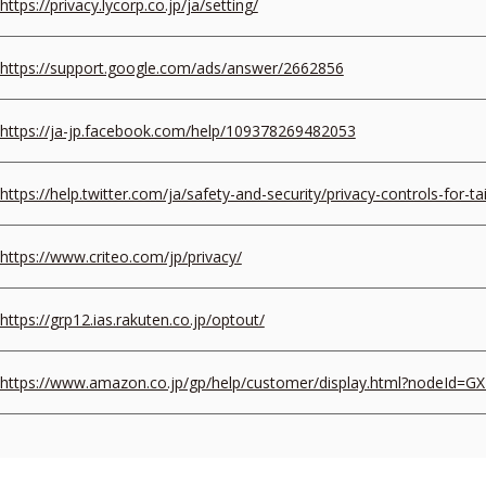
https://privacy.lycorp.co.jp/ja/setting/
https://support.google.com/ads/answer/2662856
https://ja-jp.facebook.com/help/109378269482053
https://help.twitter.com/ja/safety-and-security/privacy-controls-for-ta
https://www.criteo.com/jp/privacy/
https://grp12.ias.rakuten.co.jp/optout/
https://www.amazon.co.jp/gp/help/customer/display.html?nodeId