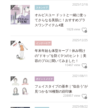
2025/12/18
スキンケア
オルビスユー ドットと一緒に使っ
てさらなる美肌に！おすすめプラ
スワンアイテム4選
1828 view
2025/12/25
インナーケア
年末年始も体型キープ！休み明け
の“ドキッ”を防ぐ3つのヒント｜美
容のプロに聞いてみました！
10467 view
2021/08/11
ポイントメイク
フェイスタイプの基本｜“似合う”が
見つかる16種類の顔印象
238957 view
2025/08/22