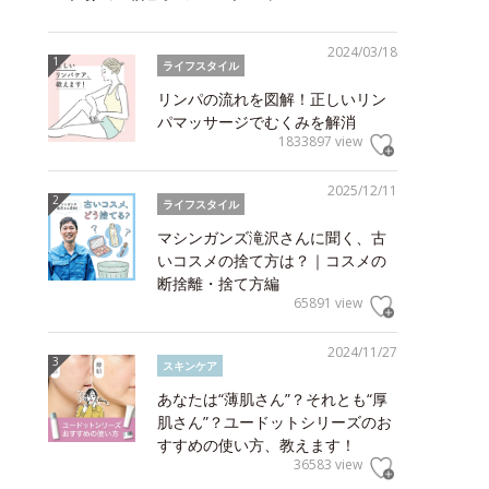
2024/03/18
ライフスタイル
リンパの流れを図解！正しいリン
パマッサージでむくみを解消
1833897 view
2025/12/11
ライフスタイル
マシンガンズ滝沢さんに聞く、古
いコスメの捨て方は？｜コスメの
断捨離・捨て方編
65891 view
2024/11/27
スキンケア
あなたは“薄肌さん”？それとも“厚
肌さん”？ユードットシリーズのお
すすめの使い方、教えます！
36583 view