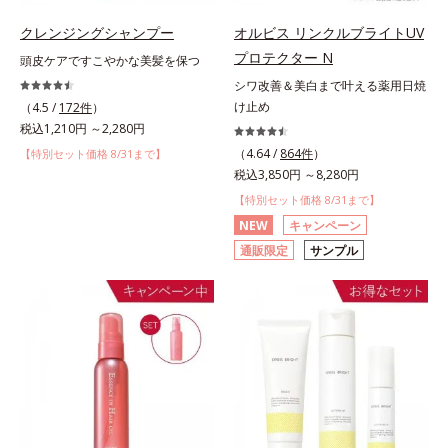
クレンジングシャンプー
オルビス リンクルブライトUV
プロテクター N
頭皮ケアですこやかな美髪を保つ
シワ改善＆美白まで叶える薬用日焼
け止め
（4.5 /
172件
）
税込1,210円 ～2,280円
（4.64 /
864件
）
【特別セット価格 8/31まで】
税込3,850円 ～8,280円
【特別セット価格 8/31まで】
NEW
キャンペーン
通販限定
サンプル