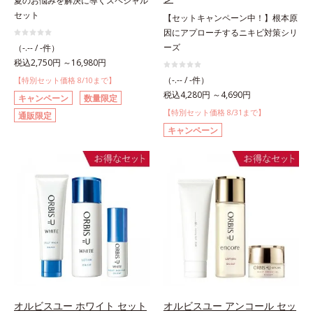
夏のお悩みを解決に導くスペシャル
セット
【セットキャンペーン中！】根本原
因にアプローチするニキビ対策シリ
ーズ
（-.-- / -件）
税込2,750円 ～16,980円
（-.-- / -件）
【特別セット価格 8/10まで】
税込4,280円 ～4,690円
キャンペーン
数量限定
【特別セット価格 8/31まで】
通販限定
キャンペーン
オルビスユー ホワイト セット
オルビスユー アンコール セッ