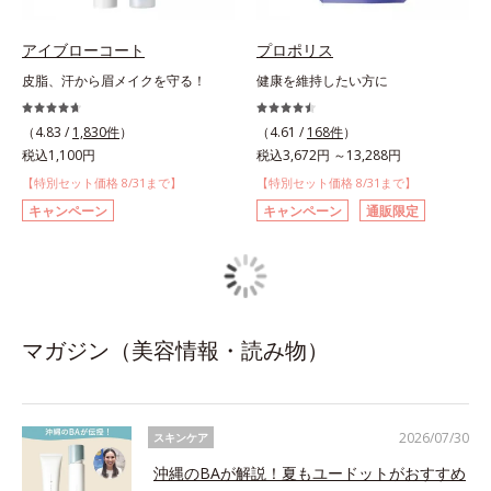
アイブローコート
プロポリス
皮脂、汗から眉メイクを守る！
健康を維持したい方に
（4.83 /
1,830件
）
（4.61 /
168件
）
税込1,100円
税込3,672円 ～13,288円
【特別セット価格 8/31まで】
【特別セット価格 8/31まで】
キャンペーン
キャンペーン
通販限定
マガジン（美容情報・読み物）
2026/07/30
スキンケア
沖縄のBAが解説！夏もユードットがおすすめ