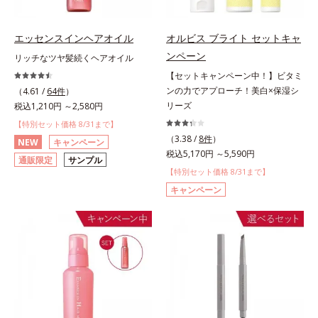
エッセンスインヘアオイル
オルビス ブライト セットキャ
ンペーン
リッチなツヤ髪続くヘアオイル
【セットキャンペーン中！】ビタミ
ンの力でアプローチ！美白×保湿シ
（4.61 /
64件
）
リーズ
税込1,210円 ～2,580円
【特別セット価格 8/31まで】
（3.38 /
8件
）
NEW
キャンペーン
税込5,170円 ～5,590円
通販限定
サンプル
【特別セット価格 8/31まで】
キャンペーン