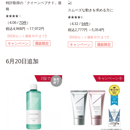
ン
特許取得の「クイーンペプチド」規
格
スムーズな動きを求める方に
（4.06 /
70件
）
（4.32 /
94件
）
税込4,968円 ～17,972円
税込2,777円 ～5,054円
【特別セット価格 8/31まで】
【特別セット価格 8/31まで】
キャンペーン
通販限定
キャンペーン
通販限定
6月20日追加
販売
終了