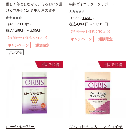
優しく落としながら、うるおいを届
年齢ダイエッターをサポート
けるマルチなふき取り用美容液
（3.83 /
146件
）
（4.53 /
119件
）
税込4,860円 ～13,180円
税込1,980円 ～3,990円
【特別セット価格 9/30まで】
【特別セット価格 8/31まで】
キャンペーン
通販限定
キャンペーン
通販限定
サンプル
ローヤルゼリー
グルコサミン＆コンドロイチ