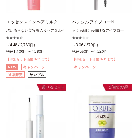
エッセンスインヘアミルク
ペンシルアイブローN
洗い流さない美容液入りヘアミルク
太くも細くも描けるアイブロー
（4.48 /
2,789件
）
（3.06 /
879件
）
税込1,100円 ～4,590円
税込880円 ～1,320円
【特別セット価格 8/31まで】
【特別セット価格 8/31まで】
NEW
キャンペーン
キャンペーン
通販限定
サンプル