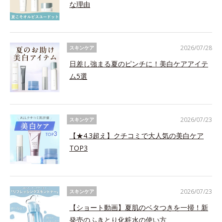
な理由
2026/07/28
スキンケア
日差し強まる夏のピンチに！美白ケアアイテ
ム5選
2026/07/23
スキンケア
【★4.3超え】クチコミで大人気の美白ケア
TOP3
2026/07/23
スキンケア
【ショート動画】夏肌のベタつきを一掃！新
発売のふきとり化粧水の使い方