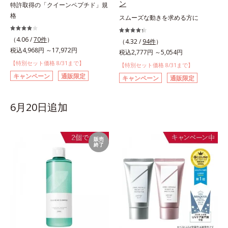
ン
特許取得の「クイーンペプチド」規
格
スムーズな動きを求める方に
（4.06 /
70件
）
（4.32 /
94件
）
税込4,968円 ～17,972円
税込2,777円 ～5,054円
【特別セット価格 8/31まで】
【特別セット価格 8/31まで】
キャンペーン
通販限定
キャンペーン
通販限定
6月20日追加
販売
終了