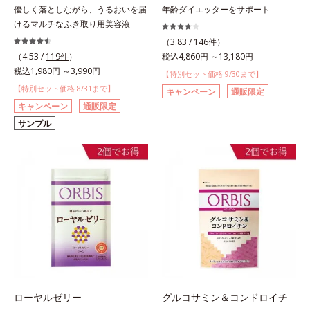
優しく落としながら、うるおいを届
年齢ダイエッターをサポート
けるマルチなふき取り用美容液
（3.83 /
146件
）
（4.53 /
119件
）
税込4,860円 ～13,180円
税込1,980円 ～3,990円
【特別セット価格 9/30まで】
【特別セット価格 8/31まで】
キャンペーン
通販限定
キャンペーン
通販限定
サンプル
ローヤルゼリー
グルコサミン＆コンドロイチ