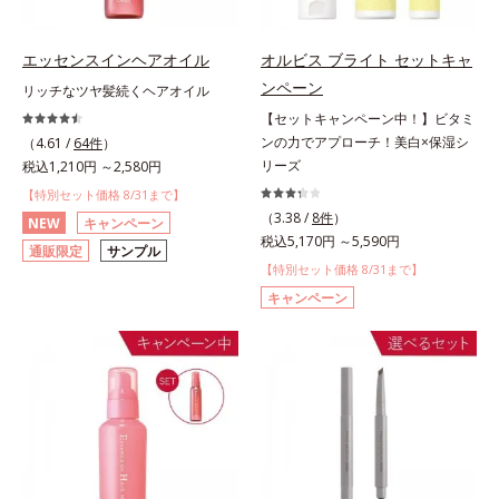
エッセンスインヘアオイル
オルビス ブライト セットキャ
ンペーン
リッチなツヤ髪続くヘアオイル
【セットキャンペーン中！】ビタミ
ンの力でアプローチ！美白×保湿シ
（4.61 /
64件
）
リーズ
税込1,210円 ～2,580円
【特別セット価格 8/31まで】
（3.38 /
8件
）
NEW
キャンペーン
税込5,170円 ～5,590円
通販限定
サンプル
【特別セット価格 8/31まで】
キャンペーン