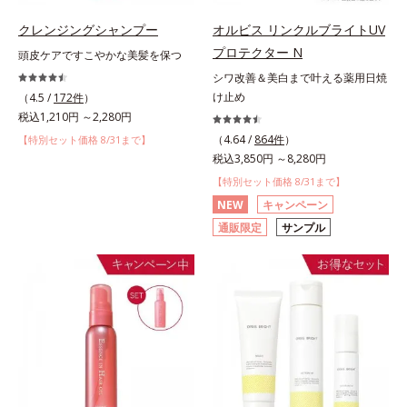
クレンジングシャンプー
オルビス リンクルブライトUV
プロテクター N
頭皮ケアですこやかな美髪を保つ
シワ改善＆美白まで叶える薬用日焼
け止め
（4.5 /
172件
）
税込1,210円 ～2,280円
（4.64 /
864件
）
【特別セット価格 8/31まで】
税込3,850円 ～8,280円
【特別セット価格 8/31まで】
NEW
キャンペーン
通販限定
サンプル