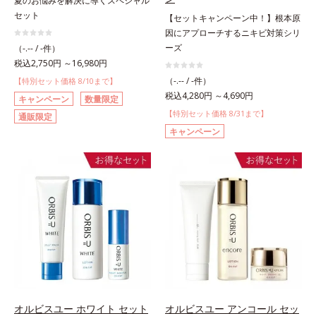
夏のお悩みを解決に導くスペシャル
セット
【セットキャンペーン中！】根本原
因にアプローチするニキビ対策シリ
ーズ
（-.-- / -件）
税込2,750円 ～16,980円
（-.-- / -件）
【特別セット価格 8/10まで】
税込4,280円 ～4,690円
キャンペーン
数量限定
【特別セット価格 8/31まで】
通販限定
キャンペーン
オルビスユー ホワイト セット
オルビスユー アンコール セッ