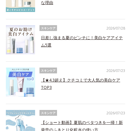
な理由
2026/07/28
スキンケア
日差し強まる夏のピンチに！美白ケアアイテ
ム5選
2026/07/23
スキンケア
【★4.3超え】クチコミで大人気の美白ケア
TOP3
2026/07/23
スキンケア
【ショート動画】夏肌のベタつきを一掃！新
発売のふきとり化粧水の使い方