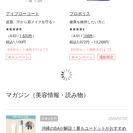
アイブローコート
プロポリス
皮脂、汗から眉メイクを守る！
健康を維持したい方に
（4.83 /
1,830件
）
（4.61 /
168件
）
税込1,100円
税込3,672円 ～13,288円
【特別セット価格 8/31まで】
【特別セット価格 8/31まで】
キャンペーン
キャンペーン
通販限定
マガジン（美容情報・読み物）
2026/07/30
スキンケア
沖縄のBAが解説！夏もユードットがおすすめ