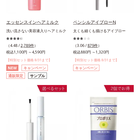
エッセンスインヘアミルク
ペンシルアイブローN
洗い流さない美容液入りヘアミルク
太くも細くも描けるアイブロー
（4.48 /
2,789件
）
（3.06 /
879件
）
税込1,100円 ～4,590円
税込880円 ～1,320円
【特別セット価格 8/31まで】
【特別セット価格 8/31まで】
NEW
キャンペーン
キャンペーン
通販限定
サンプル