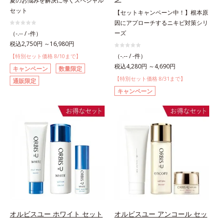
夏のお悩みを解決に導くスペシャル
セット
【セットキャンペーン中！】根本原
因にアプローチするニキビ対策シリ
ーズ
（-.-- / -件）
税込2,750円 ～16,980円
（-.-- / -件）
【特別セット価格 8/10まで】
税込4,280円 ～4,690円
キャンペーン
数量限定
【特別セット価格 8/31まで】
通販限定
キャンペーン
オルビスユー ホワイト セット
オルビスユー アンコール セッ