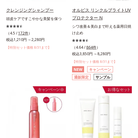
クレンジングシャンプー
オルビス リンクルブライトUV
プロテクター N
頭皮ケアですこやかな美髪を保つ
シワ改善＆美白まで叶える薬用日焼
け止め
（4.5 /
172件
）
税込1,210円 ～2,280円
（4.64 /
864件
）
【特別セット価格 8/31まで】
税込3,850円 ～8,280円
【特別セット価格 8/31まで】
NEW
キャンペーン
通販限定
サンプル