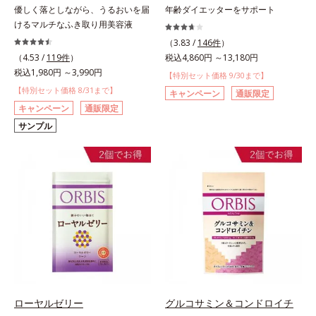
優しく落としながら、うるおいを届
年齢ダイエッターをサポート
けるマルチなふき取り用美容液
（3.83 /
146件
）
（4.53 /
119件
）
税込4,860円 ～13,180円
税込1,980円 ～3,990円
【特別セット価格 9/30まで】
【特別セット価格 8/31まで】
キャンペーン
通販限定
キャンペーン
通販限定
サンプル
ローヤルゼリー
グルコサミン＆コンドロイチ