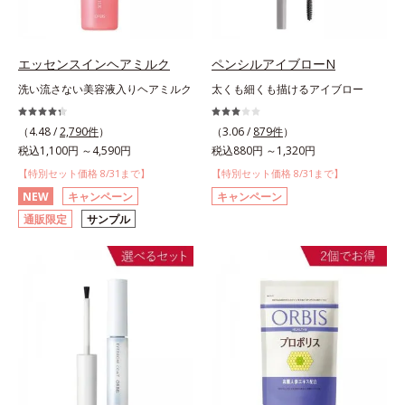
エッセンスインヘアミルク
ペンシルアイブローN
洗い流さない美容液入りヘアミルク
太くも細くも描けるアイブロー
（4.48 /
2,790件
）
（3.06 /
879件
）
税込1,100円 ～4,590円
税込880円 ～1,320円
【特別セット価格 8/31まで】
【特別セット価格 8/31まで】
NEW
キャンペーン
キャンペーン
通販限定
サンプル