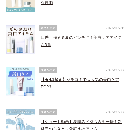
な理由
2026/07/28
スキンケア
日差し強まる夏のピンチに！美白ケアアイテ
ム5選
2026/07/23
スキンケア
【★4.3超え】クチコミで大人気の美白ケア
TOP3
2026/07/23
スキンケア
【ショート動画】夏肌のベタつきを一掃！新
発売のふきとり化粧水の使い方