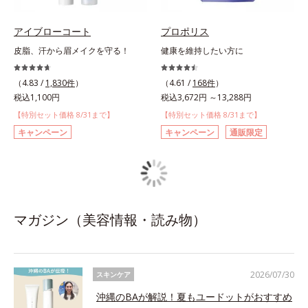
アイブローコート
プロポリス
皮脂、汗から眉メイクを守る！
健康を維持したい方に
（4.83 /
1,830件
）
（4.61 /
168件
）
税込1,100円
税込3,672円 ～13,288円
【特別セット価格 8/31まで】
【特別セット価格 8/31まで】
キャンペーン
キャンペーン
通販限定
マガジン（美容情報・読み物）
2026/07/30
スキンケア
沖縄のBAが解説！夏もユードットがおすすめ