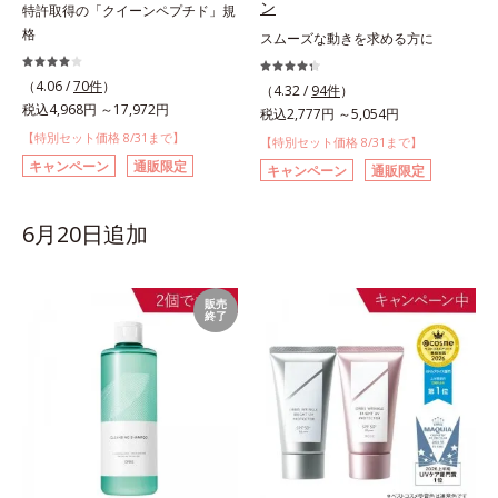
ン
特許取得の「クイーンペプチド」規
格
スムーズな動きを求める方に
（4.06 /
70件
）
（4.32 /
94件
）
税込4,968円 ～17,972円
税込2,777円 ～5,054円
【特別セット価格 8/31まで】
【特別セット価格 8/31まで】
キャンペーン
通販限定
キャンペーン
通販限定
6月20日追加
販売
終了