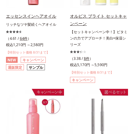
エッセンスインヘアオイル
オルビス ブライト セットキャ
ンペーン
リッチなツヤ髪続くヘアオイル
【セットキャンペーン中！】ビタミ
ンの力でアプローチ！美白×保湿シ
（4.61 /
64件
）
リーズ
税込1,210円 ～2,580円
【特別セット価格 8/31まで】
（3.38 /
8件
）
NEW
キャンペーン
税込5,170円 ～5,590円
通販限定
サンプル
【特別セット価格 8/31まで】
キャンペーン