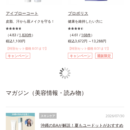
アイブローコート
プロポリス
皮脂、汗から眉メイクを守る！
健康を維持したい方に
（4.83 /
1,830件
）
（4.61 /
168件
）
税込1,100円
税込3,672円 ～13,288円
【特別セット価格 8/31まで】
【特別セット価格 8/31まで】
キャンペーン
キャンペーン
通販限定
マガジン（美容情報・読み物）
2026/07/30
スキンケア
沖縄のBAが解説！夏もユードットがおすすめ