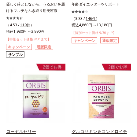
優しく落としながら、うるおいを届
年齢ダイエッターをサポート
けるマルチなふき取り用美容液
（3.83 /
146件
）
（4.53 /
119件
）
税込4,860円 ～13,180円
税込1,980円 ～3,990円
【特別セット価格 9/30まで】
【特別セット価格 8/31まで】
キャンペーン
通販限定
キャンペーン
通販限定
サンプル
ローヤルゼリー
グルコサミン＆コンドロイチ