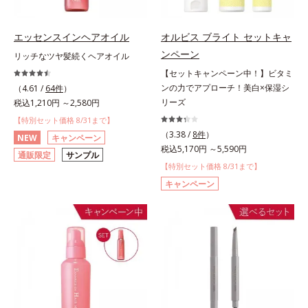
エッセンスインヘアオイル
オルビス ブライト セットキャ
ンペーン
リッチなツヤ髪続くヘアオイル
【セットキャンペーン中！】ビタミ
ンの力でアプローチ！美白×保湿シ
（4.61 /
64件
）
リーズ
税込1,210円 ～2,580円
【特別セット価格 8/31まで】
（3.38 /
8件
）
NEW
キャンペーン
税込5,170円 ～5,590円
通販限定
サンプル
【特別セット価格 8/31まで】
キャンペーン