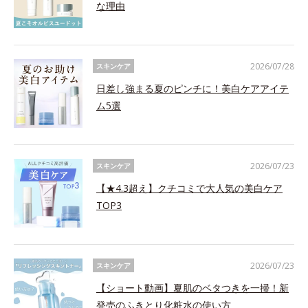
な理由
2026/07/28
スキンケア
日差し強まる夏のピンチに！美白ケアアイテ
ム5選
2026/07/23
スキンケア
【★4.3超え】クチコミで大人気の美白ケア
TOP3
2026/07/23
スキンケア
【ショート動画】夏肌のベタつきを一掃！新
発売のふきとり化粧水の使い方