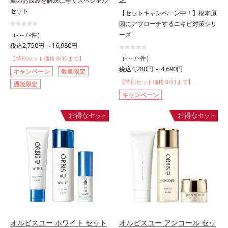
夏のお悩みを解決に導くスペシャル
セット
【セットキャンペーン中！】根本原
因にアプローチするニキビ対策シリ
ーズ
（-.-- / -件）
税込2,750円 ～16,980円
（-.-- / -件）
【特別セット価格 8/10まで】
税込4,280円 ～4,690円
キャンペーン
数量限定
【特別セット価格 8/31まで】
通販限定
キャンペーン
オルビスユー ホワイト セット
オルビスユー アンコール セッ