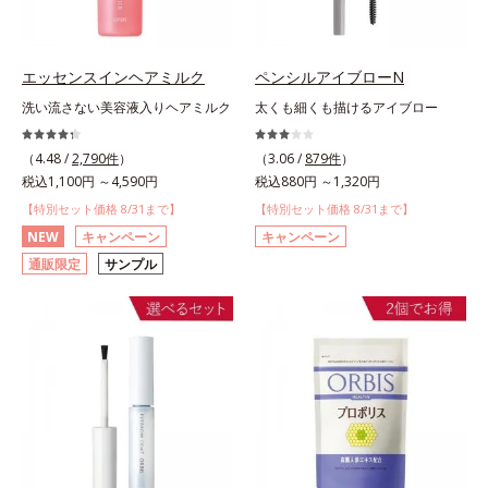
エッセンスインヘアミルク
ペンシルアイブローN
洗い流さない美容液入りヘアミルク
太くも細くも描けるアイブロー
（4.48 /
2,790件
）
（3.06 /
879件
）
税込1,100円 ～4,590円
税込880円 ～1,320円
【特別セット価格 8/31まで】
【特別セット価格 8/31まで】
NEW
キャンペーン
キャンペーン
通販限定
サンプル