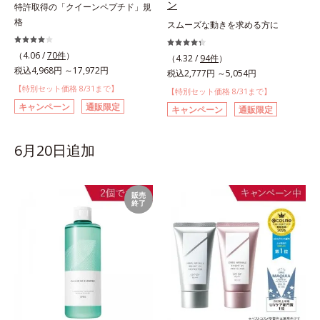
ン
特許取得の「クイーンペプチド」規
格
スムーズな動きを求める方に
（4.06 /
70件
）
（4.32 /
94件
）
税込4,968円 ～17,972円
税込2,777円 ～5,054円
【特別セット価格 8/31まで】
【特別セット価格 8/31まで】
キャンペーン
通販限定
キャンペーン
通販限定
6月20日追加
販売
終了