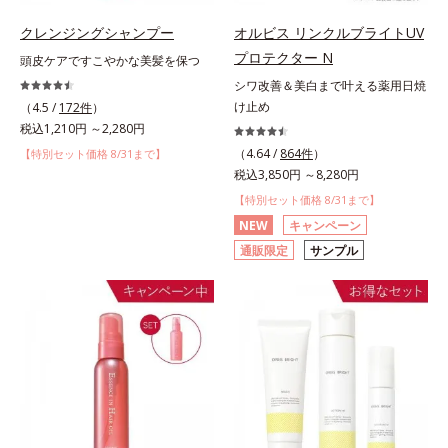
クレンジングシャンプー
オルビス リンクルブライトUV
プロテクター N
頭皮ケアですこやかな美髪を保つ
シワ改善＆美白まで叶える薬用日焼
け止め
（4.5 /
172件
）
税込1,210円 ～2,280円
（4.64 /
864件
）
【特別セット価格 8/31まで】
税込3,850円 ～8,280円
【特別セット価格 8/31まで】
NEW
キャンペーン
通販限定
サンプル