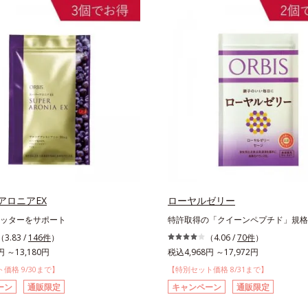
アロニアEX
ローヤルゼリー
ッターをサポート
特許取得の「クイーンペプチド」規格
（3.83 /
146件
）
（4.06 /
70件
）
円 ～13,180円
税込4,968円 ～17,972円
価格 9/30まで】
【特別セット価格 8/31まで】
ーン
通販限定
キャンペーン
通販限定