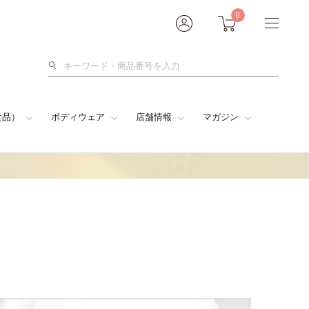
0
検
索
食品）
ボディウェア
店舗情報
マガジン