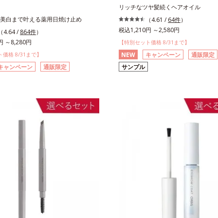
リッチなツヤ髪続くヘアオイル
美白まで叶える薬用日焼け止め
（4.61 /
64件
）
税込1,210円 ～2,580円
（4.64 /
864件
）
円 ～8,280円
【特別セット価格 8/31まで】
価格 8/31まで】
NEW
キャンペーン
通販限定
キャンペーン
通販限定
サンプル