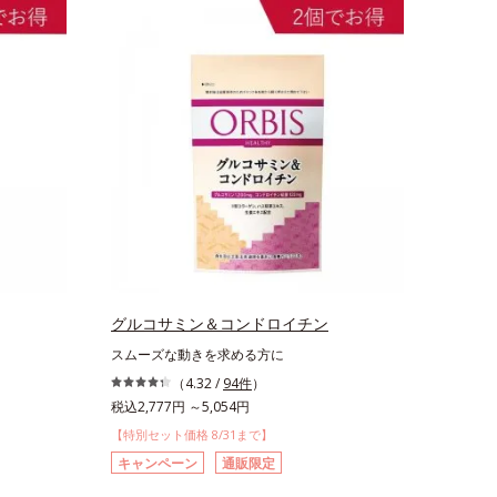
グルコサミン＆コンドロイチン
スムーズな動きを求める方に
（4.32 /
94件
）
税込2,777円 ～5,054円
【特別セット価格 8/31まで】
キャンペーン
通販限定