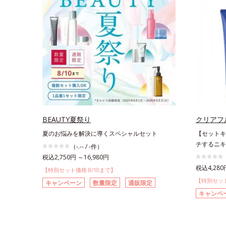
BEAUTY夏祭り
クリアフ
夏のお悩みを解決に導くスペシャルセット
【セットキ
チするニキ
（-.-- / -件）
税込2,750円 ～16,980円
税込4,280
【特別セット価格 8/10まで】
【特別セット
キャンペーン
数量限定
通販限定
キャンペ