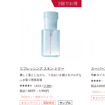
リフレッシング スキン トナー
スーパー
優しく落としながら、うるおいを届けるマルチな
年齢ダイエ
ふき取り用美容液
（4.53 /
119件
）
税込4,860
税込1,980円 ～3,990円
【特別セット
【特別セット価格 8/31まで】
キャンペ
キャンペーン
通販限定
サンプル