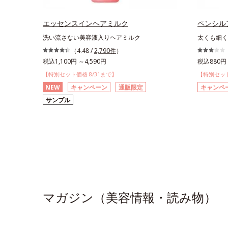
エッセンスインヘアミルク
ペンシル
洗い流さない美容液入りヘアミルク
太くも細く
（4.48 /
2,790件
）
税込1,100円 ～4,590円
税込880円 
【特別セット価格 8/31まで】
【特別セット
NEW
キャンペーン
通販限定
キャンペ
サンプル
マガジン（美容情報・読み物）