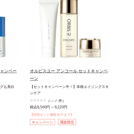
キャンペー
オルビスユー アンコール セットキャンペ
ーン
グも美白
【セットキャンペーン中！】本格エイジングスキ
ンケア
（-.-- / -件）
税込8,560円 ～9,220円
【特別セット価格 8/31まで】
キャンペーン
通販限定