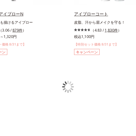
アイブローN
アイブローコート
も描けるアイブロー
皮脂、汗から眉メイクを守る！
（3.06 /
879件
）
（4.83 /
1,830件
）
～1,320円
税込1,100円
価格 8/31まで】
【特別セット価格 8/31まで】
ーン
キャンペーン