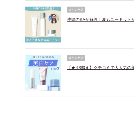
スキンケア
沖縄のBAが解説！夏もユードット
スキンケア
【★4.3超え】クチコミで大人気の美