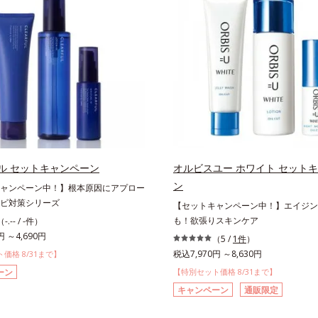
ル セットキャンペーン
オルビスユー ホワイト セット
ン
ャンペーン中！】根本原因にアプロー
ビ対策シリーズ
【セットキャンペーン中！】エイジン
も！欲張りスキンケア
（-.-- / -件）
円 ～4,690円
（5 /
1件
）
税込7,970円 ～8,630円
価格 8/31まで】
ーン
【特別セット価格 8/31まで】
キャンペーン
通販限定