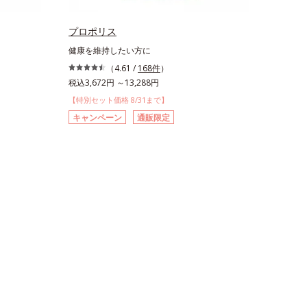
プロポリス
健康を維持したい方に
（4.61 /
168件
）
税込3,672円 ～13,288円
【特別セット価格 8/31まで】
キャンペーン
通販限定