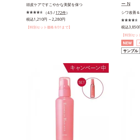
ー N
頭皮ケアですこやかな美髪を保つ
シワ改善＆
（4.5 /
172件
）
税込1,210円 ～2,280円
税込3,850
【特別セット価格 8/31まで】
【特別セット
NEW
サンプル