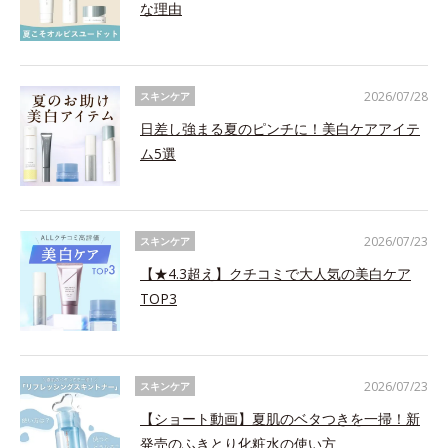
な理由
2026/07/28
スキンケア
日差し強まる夏のピンチに！美白ケアアイテ
ム5選
2026/07/23
スキンケア
【★4.3超え】クチコミで大人気の美白ケア
TOP3
2026/07/23
スキンケア
【ショート動画】夏肌のベタつきを一掃！新
発売のふきとり化粧水の使い方