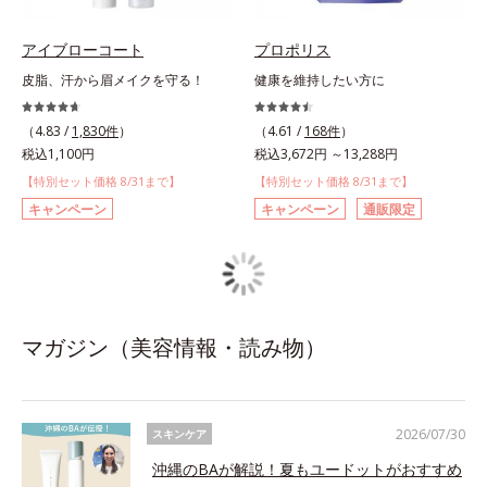
アイブローコート
プロポリス
皮脂、汗から眉メイクを守る！
健康を維持したい方に
（4.83 /
1,830件
）
（4.61 /
168件
）
税込1,100円
税込3,672円 ～13,288円
【特別セット価格 8/31まで】
【特別セット価格 8/31まで】
キャンペーン
キャンペーン
通販限定
マガジン（美容情報・読み物）
2026/07/30
スキンケア
沖縄のBAが解説！夏もユードットがおすすめ