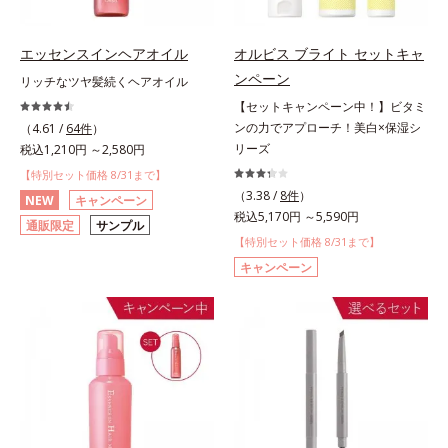
エッセンスインヘアオイル
オルビス ブライト セットキャ
ンペーン
リッチなツヤ髪続くヘアオイル
【セットキャンペーン中！】ビタミ
ンの力でアプローチ！美白×保湿シ
（4.61 /
64件
）
リーズ
税込1,210円 ～2,580円
【特別セット価格 8/31まで】
（3.38 /
8件
）
NEW
キャンペーン
税込5,170円 ～5,590円
通販限定
サンプル
【特別セット価格 8/31まで】
キャンペーン