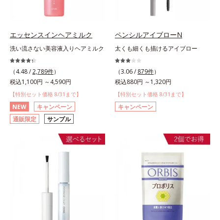
エッセンスインヘアミルク
ペンシルアイブローN
洗い流さない美容液入りヘアミルク
太くも細くも描けるアイブロー
（4.48 /
2,789件
）
（3.06 /
879件
）
税込1,100円 ～4,590円
税込880円 ～1,320円
【特別セット価格 8/31まで】
【特別セット価格 8/31まで】
NEW
キャンペーン
キャンペーン
通販限定
サンプル