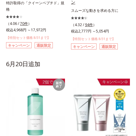
ン
特許取得の「クイーンペプチド」規
格
スムーズな動きを求める方に
（4.06 /
70件
）
（4.32 /
94件
）
税込4,968円 ～17,972円
税込2,777円 ～5,054円
【特別セット価格 8/31まで】
【特別セット価格 8/31まで】
キャンペーン
通販限定
キャンペーン
通販限定
6月20日追加
販売
終了