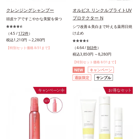
クレンジングシャンプー
オルビス リンクルブライトUV
プロテクター N
頭皮ケアですこやかな美髪を保つ
シワ改善＆美白まで叶える薬用日焼
け止め
（4.5 /
172件
）
税込1,210円 ～2,280円
（4.64 /
863件
）
【特別セット価格 8/31まで】
税込3,850円 ～8,280円
【特別セット価格 8/31まで】
NEW
キャンペーン
通販限定
サンプル