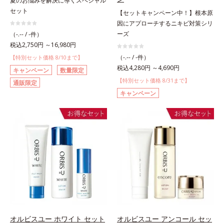
夏のお悩みを解決に導くスペシャル
セット
【セットキャンペーン中！】根本原
因にアプローチするニキビ対策シリ
ーズ
（-.-- / -件）
税込2,750円 ～16,980円
（-.-- / -件）
【特別セット価格 8/10まで】
税込4,280円 ～4,690円
キャンペーン
数量限定
【特別セット価格 8/31まで】
通販限定
キャンペーン
オルビスユー ホワイト セット
オルビスユー アンコール セッ