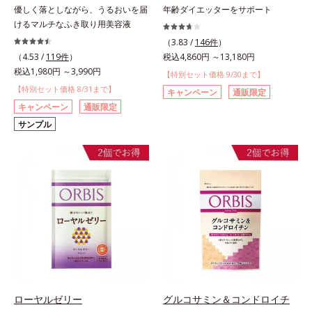
優しく落としながら、うるおいを届
年齢ダイエッターをサポート
けるマルチなふき取り用美容液
（3.83 /
146件
）
（4.53 /
119件
）
税込4,860円 ～13,180円
税込1,980円 ～3,990円
【特別セット価格 9/30まで】
【特別セット価格 8/31まで】
キャンペーン
通販限定
キャンペーン
通販限定
サンプル
ローヤルゼリー
グルコサミン＆コンドロイチ