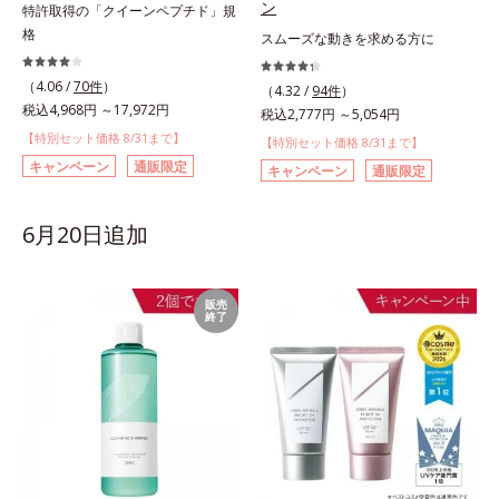
ン
特許取得の「クイーンペプチド」規
格
スムーズな動きを求める方に
（4.06 /
70件
）
（4.32 /
94件
）
税込4,968円 ～17,972円
税込2,777円 ～5,054円
【特別セット価格 8/31まで】
【特別セット価格 8/31まで】
キャンペーン
通販限定
キャンペーン
通販限定
6月20日追加
販売
終了