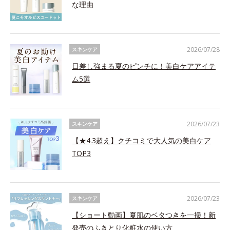
な理由
2026/07/28
スキンケア
日差し強まる夏のピンチに！美白ケアアイテ
ム5選
2026/07/23
スキンケア
【★4.3超え】クチコミで大人気の美白ケア
TOP3
2026/07/23
スキンケア
【ショート動画】夏肌のベタつきを一掃！新
発売のふきとり化粧水の使い方