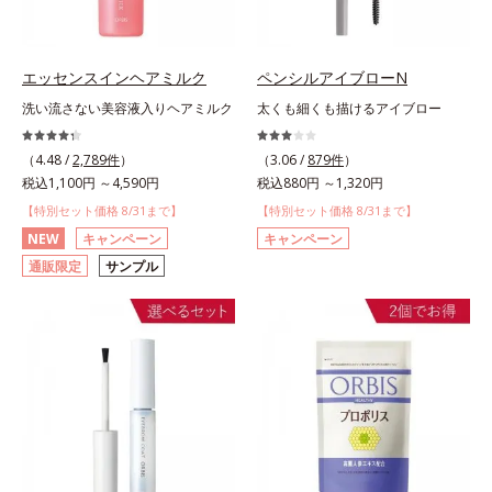
エッセンスインヘアミルク
ペンシルアイブローN
洗い流さない美容液入りヘアミルク
太くも細くも描けるアイブロー
（4.48 /
2,789件
）
（3.06 /
879件
）
税込1,100円 ～4,590円
税込880円 ～1,320円
【特別セット価格 8/31まで】
【特別セット価格 8/31まで】
NEW
キャンペーン
キャンペーン
通販限定
サンプル