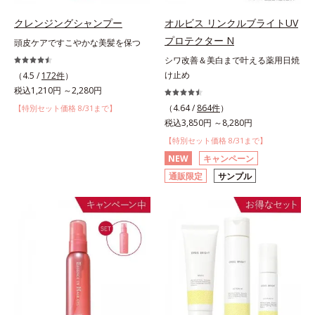
クレンジングシャンプー
オルビス リンクルブライトUV
プロテクター N
頭皮ケアですこやかな美髪を保つ
シワ改善＆美白まで叶える薬用日焼
け止め
（4.5 /
172件
）
税込1,210円 ～2,280円
（4.64 /
864件
）
【特別セット価格 8/31まで】
税込3,850円 ～8,280円
【特別セット価格 8/31まで】
NEW
キャンペーン
通販限定
サンプル