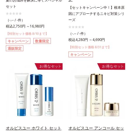
夏のお悩みを解決に導くスペシャル
セット
【セットキャンペーン中！】根本原
因にアプローチするニキビ対策シリ
ーズ
（-.-- / -件）
税込2,750円 ～16,980円
（-.-- / -件）
【特別セット価格 8/10まで】
税込4,280円 ～4,690円
キャンペーン
数量限定
【特別セット価格 8/31まで】
通販限定
キャンペーン
オルビスユー ホワイト セット
オルビスユー アンコール セッ