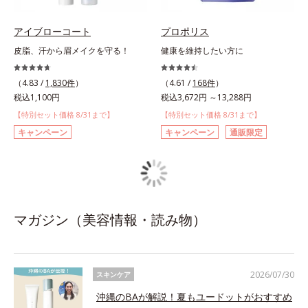
アイブローコート
プロポリス
皮脂、汗から眉メイクを守る！
健康を維持したい方に
（4.83 /
1,830件
）
（4.61 /
168件
）
税込1,100円
税込3,672円 ～13,288円
【特別セット価格 8/31まで】
【特別セット価格 8/31まで】
キャンペーン
キャンペーン
通販限定
マガジン（美容情報・読み物）
2026/07/30
スキンケア
沖縄のBAが解説！夏もユードットがおすすめ