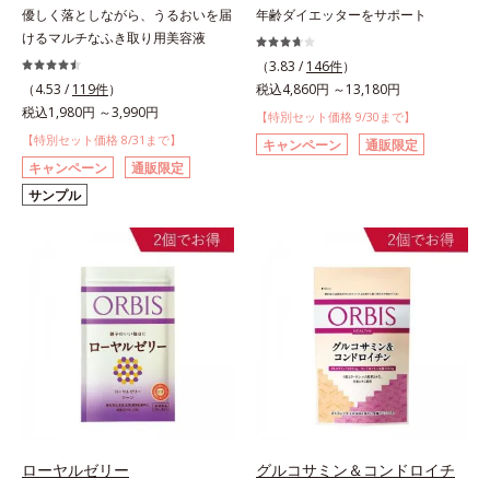
優しく落としながら、うるおいを届
年齢ダイエッターをサポート
けるマルチなふき取り用美容液
（3.83 /
146件
）
（4.53 /
119件
）
税込4,860円 ～13,180円
税込1,980円 ～3,990円
【特別セット価格 9/30まで】
【特別セット価格 8/31まで】
キャンペーン
通販限定
キャンペーン
通販限定
サンプル
ローヤルゼリー
グルコサミン＆コンドロイチ