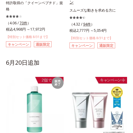
ン
特許取得の「クイーンペプチド」規
格
スムーズな動きを求める方に
（4.06 /
70件
）
（4.32 /
94件
）
税込4,968円 ～17,972円
税込2,777円 ～5,054円
【特別セット価格 8/31まで】
【特別セット価格 8/31まで】
キャンペーン
通販限定
キャンペーン
通販限定
6月20日追加
販売
終了