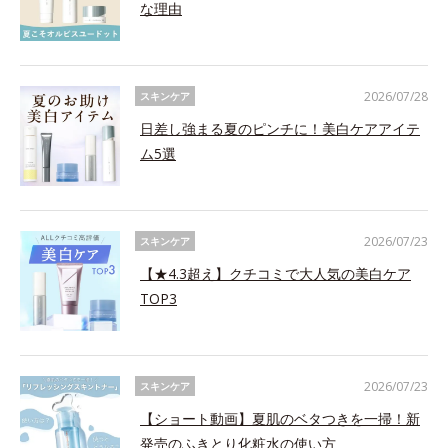
な理由
2026/07/28
スキンケア
日差し強まる夏のピンチに！美白ケアアイテ
ム5選
2026/07/23
スキンケア
【★4.3超え】クチコミで大人気の美白ケア
TOP3
2026/07/23
スキンケア
【ショート動画】夏肌のベタつきを一掃！新
発売のふきとり化粧水の使い方