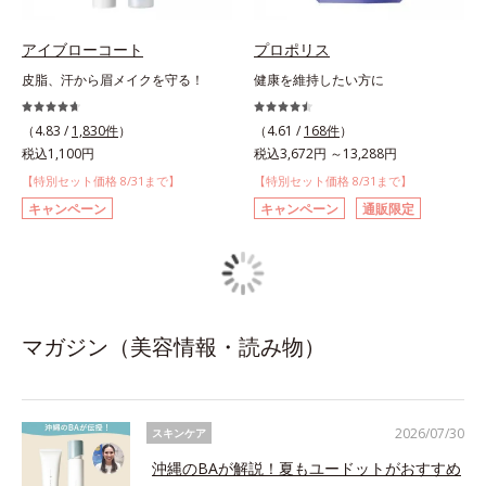
アイブローコート
プロポリス
皮脂、汗から眉メイクを守る！
健康を維持したい方に
（4.83 /
1,830件
）
（4.61 /
168件
）
税込1,100円
税込3,672円 ～13,288円
【特別セット価格 8/31まで】
【特別セット価格 8/31まで】
キャンペーン
キャンペーン
通販限定
マガジン（美容情報・読み物）
2026/07/30
スキンケア
沖縄のBAが解説！夏もユードットがおすすめ