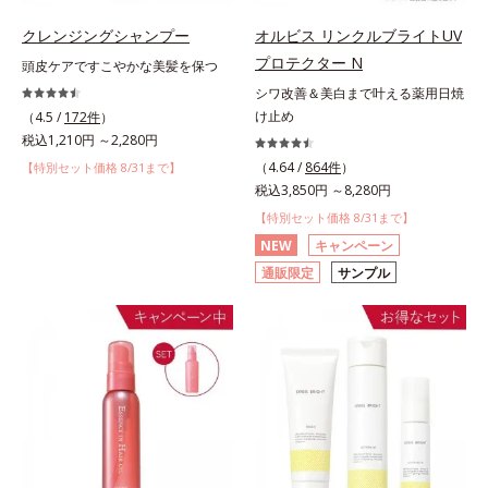
クレンジングシャンプー
オルビス リンクルブライトUV
プロテクター N
頭皮ケアですこやかな美髪を保つ
シワ改善＆美白まで叶える薬用日焼
け止め
（4.5 /
172件
）
税込1,210円 ～2,280円
（4.64 /
864件
）
【特別セット価格 8/31まで】
税込3,850円 ～8,280円
【特別セット価格 8/31まで】
NEW
キャンペーン
通販限定
サンプル