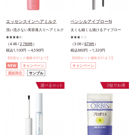
エッセンスインヘアミルク
ペンシルアイブローN
洗い流さない美容液入りヘアミルク
太くも細くも描けるアイブロー
（4.48 /
2,789件
）
（3.06 /
879件
）
税込1,100円 ～4,590円
税込880円 ～1,320円
【特別セット価格 8/31まで】
【特別セット価格 8/31まで】
NEW
キャンペーン
キャンペーン
通販限定
サンプル