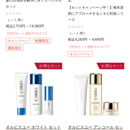
夏のお悩みを解決に導くスペシャル
セット
【セットキャンペーン中！】根本原
因にアプローチするニキビ対策シリ
ーズ
（-.-- / -件）
税込2,750円 ～16,980円
（-.-- / -件）
【特別セット価格 8/10まで】
税込4,280円 ～4,690円
キャンペーン
数量限定
【特別セット価格 8/31まで】
通販限定
キャンペーン
オルビスユー ホワイト セット
オルビスユー アンコール セッ