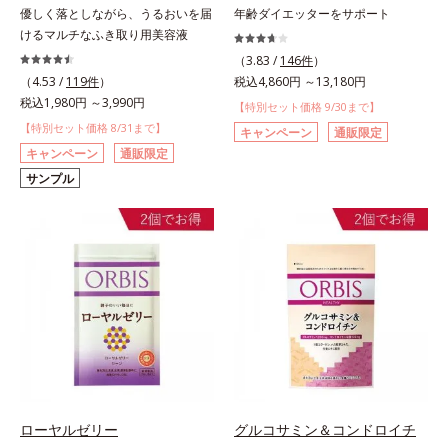
優しく落としながら、うるおいを届
年齢ダイエッターをサポート
けるマルチなふき取り用美容液
（3.83 /
146件
）
（4.53 /
119件
）
税込4,860円 ～13,180円
税込1,980円 ～3,990円
【特別セット価格 9/30まで】
【特別セット価格 8/31まで】
キャンペーン
通販限定
キャンペーン
通販限定
サンプル
ローヤルゼリー
グルコサミン＆コンドロイチ