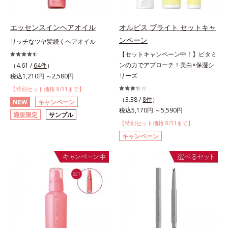
エッセンスインヘアオイル
オルビス ブライト セットキャ
ンペーン
リッチなツヤ髪続くヘアオイル
【セットキャンペーン中！】ビタミ
ンの力でアプローチ！美白×保湿シ
（4.61 /
64件
）
リーズ
税込1,210円 ～2,580円
【特別セット価格 8/31まで】
（3.38 /
8件
）
NEW
キャンペーン
税込5,170円 ～5,590円
通販限定
サンプル
【特別セット価格 8/31まで】
キャンペーン