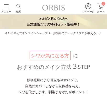
0
メニュー
検索
マイページ
カート
オルビス初めての方へ
公式通販だけの特別セット販売中！
オルビス公式オンラインショップ
お悩みでチェック！プロが教える、ナチ
シワが気になる方
に
3
おすすめのメイク方法
STEP
影や乾燥により目立ちやすいシワ。
自然にカバーしながら立体感を与え、
シワを飛ばします。
馴染ませかたがポイント！