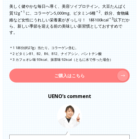
美しく健やかな毎日へ導く、美容ソイプロテイン。大豆たんぱく
＊1
＊2
質12g
に、コラーゲン5,000mg、ビタミン6種
、鉄分、食物繊
＊3
維など女性にうれしい栄養素がぎっしり！ 1杯100kcal
以下だか
ら、新しい季節を迎える前の美味しい新習慣としておすすめで
す。
＊1 1杯分(約27g）当たり。コラーゲン含む。
＊2 ビタミンB1、B2、B6、B12、ナイアシン、パントテン酸
＊3 カフェオレ味 93kcal、抹茶味 92kcal（ともに水で作った場合）
ご購入はこちら
UENO’s comment