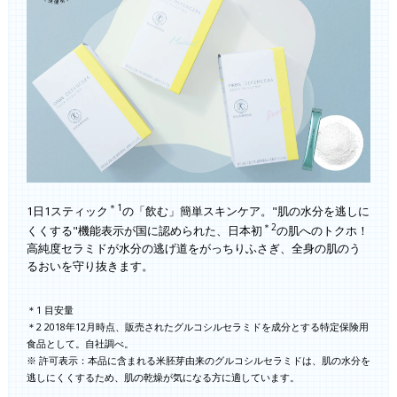
＊1
1日1スティック
の「飲む」簡単スキンケア。"肌の水分を逃しに
＊2
くくする"機能表示が国に認められた、日本初
の肌へのトクホ！
高純度セラミドが水分の逃げ道をがっちりふさぎ、全身の肌のう
るおいを守り抜きます。
＊1 目安量
＊2 2018年12月時点、販売されたグルコシルセラミドを成分とする特定保険用
食品として。自社調べ。
※ 許可表示：本品に含まれる米胚芽由来のグルコシルセラミドは、肌の水分を
逃しにくくするため、肌の乾燥が気になる方に適しています。