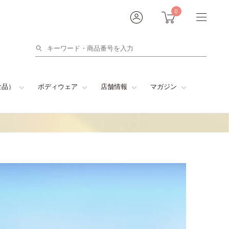
0
検
索
食品）
ボディウェア
店舗情報
マガジン