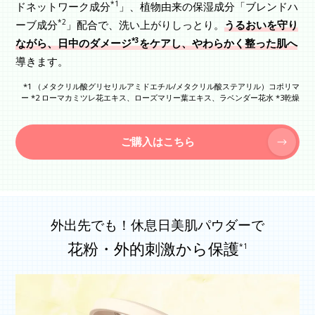
*1
ドネットワーク成分
」、植物由来の保湿成分「ブレンドハ
*2
ーブ成分
」配合で、洗い上がりしっとり。
うるおいを守り
*3
ながら、日中のダメージ
をケアし、やわらかく整った肌へ
導きます。
*1 （メタクリル酸グリセリルアミドエチル/メタクリル酸ステアリル）コポリマ
ー *2 ローマカミツレ花エキス、ローズマリー葉エキス、ラベンダー花水 *3乾燥
ご購入はこちら
外出先でも！休息日美肌パウダーで
花粉・外的刺激から保護
*1