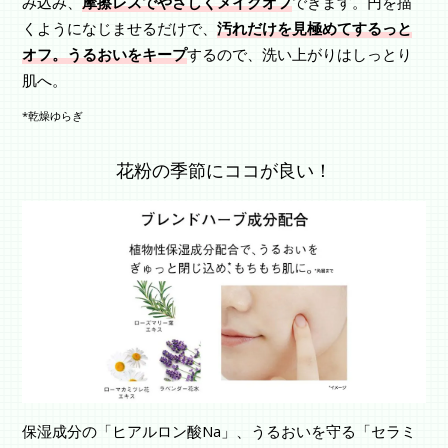
み込み、
摩擦レスでやさしくメイクオフ
できます。円を描
くようになじませるだけで、
汚れだけを見極めてするっと
オフ。うるおいをキープ
するので、洗い上がりはしっとり
肌へ。
*乾燥ゆらぎ
花粉の季節にココが良い！
保湿成分の「ヒアルロン酸Na」、うるおいを守る「セラミ