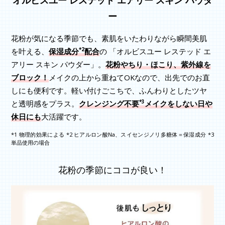
ー
花粉が気になる季節でも、素肌をいたわりながら瞬間美肌
*2
を叶える、
保湿成分
配合
の 「オルビスユー レステッド エ
アリー スキン パウダー」。
花粉やちり・ほこり、紫外線を
ブロック！
メイクの上から重ねてOKなので、出先でのお直
しにも便利です。軽い付けごこちで、ふんわりとしたツヤ
*3
と透明感をプラス。
クレンジング不要
メイクをしない日や
休日にも
大活躍です。
*1 物理的効果による *2 ヒアルロン酸Na、スイセンジノリ多糖体＝保湿成分 *3
単品使用の場合
花粉の季節にココが良い！