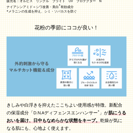
販売名：オルビス リンクル ブライト UV プロテクター N
*
ナイアシンアミド＝シワ改善・美白
有効成分
*メラニンの生成を抑え、シミ・ソバカスを防ぐ
花粉の季節にココが良い！
きしみや白浮きを抑えたここちよい使用感が特徴。新配合
*
の保湿成分「D.N.Aディフェンスエンハンサー
」が
肌にうる
おいを届け、日中もなめらかな状態をキープ。
乾燥が気に
なる肌にも、心地よく使えます。