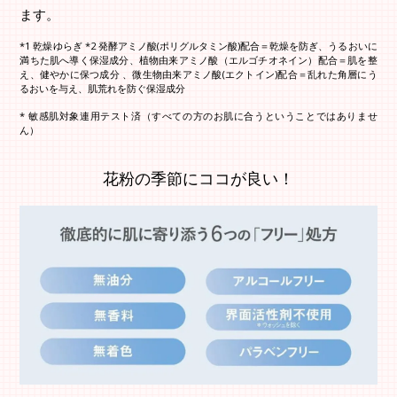
ます。
*1 乾燥ゆらぎ *2 発酵アミノ酸(ポリグルタミン酸)配合＝乾燥を防ぎ、うるおいに
満ちた肌へ導く保湿成分、植物由来アミノ酸（エルゴチオネイン）配合＝肌を整
え、健やかに保つ成分 、微生物由来アミノ酸(エクトイン)配合＝乱れた角層にう
るおいを与え、肌荒れを防ぐ保湿成分
* 敏感肌対象連用テスト済（すべての方のお肌に合うということではありませ
ん）
花粉の季節にココが良い！