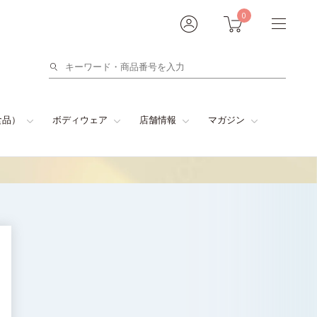
0
検
索
食品）
ボディウェア
店舗情報
マガジン