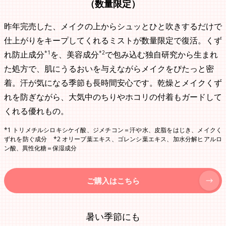
（数量限定）
昨年完売した、メイクの上からシュッとひと吹きするだけで
仕上がりをキープしてくれるミストが数量限定で復活。くず
*1
*2
れ防止成分
を、美容成分
で包み込む独自研究から生まれ
た処方で、肌にうるおいを与えながらメイクをぴたっと密
着。汗が気になる季節も長時間安心です。乾燥とメイクくず
れを防ぎながら、大気中のちりやホコリの付着もガードして
くれる優れもの。
*1 トリメチルシロキシケイ酸、ジメチコン＝汗や水、皮脂をはじき、メイクく
ずれを防ぐ成分 *2 オリーブ葉エキス、ゴレンシ葉エキス、加水分解ヒアルロ
ン酸、異性化糖＝保湿成分
ご購入はこちら
暑い季節にも