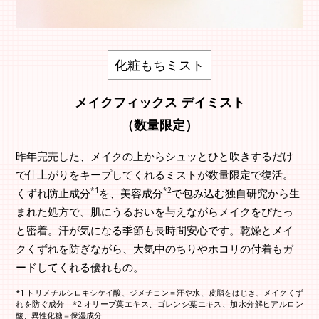
化粧もちミスト
メイクフィックス デイミスト
（数量限定）
昨年完売した、メイクの上からシュッとひと吹きするだけ
で仕上がりをキープしてくれるミストが数量限定で復活。
*1
*2
くずれ防止成分
を、美容成分
で包み込む独自研究から生
まれた処方で、肌にうるおいを与えながらメイクをぴたっ
と密着。汗が気になる季節も長時間安心です。乾燥とメイ
クくずれを防ぎながら、大気中のちりやホコリの付着もガ
ードしてくれる優れもの。
*1 トリメチルシロキシケイ酸、ジメチコン＝汗や水、皮脂をはじき、メイクくず
れを防ぐ成分 *2 オリーブ葉エキス、ゴレンシ葉エキス、加水分解ヒアルロン
酸、異性化糖＝保湿成分