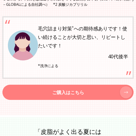
－GLOBALによる自社調べ） *2 炭酸ジカプリリル
*
毛穴詰まり対策
への期待感ありです！使
い続けることが大切と思い、リピートし
たいです！
40代後半
*洗浄による
ご購入はこちら
「皮脂がよく出る夏には