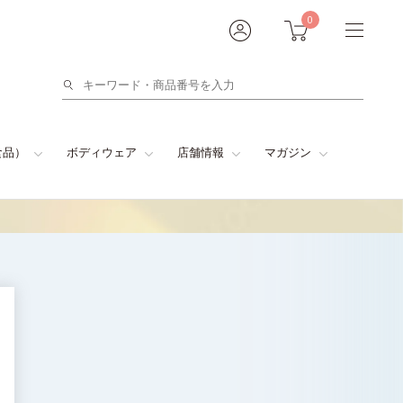
0
検
索
食品）
ボディウェア
店舗情報
マガジン