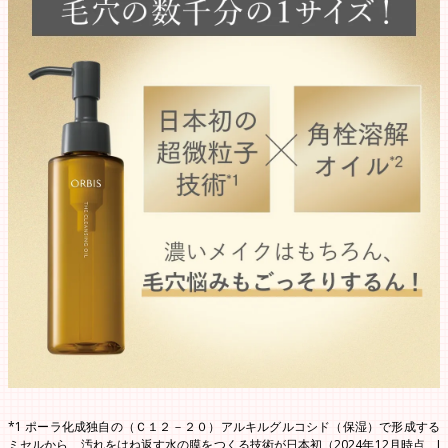
*1 ポーラ化成独自の（Ｃ１２－２０）アルキルグルコシド（保湿）で形成する
ミセルから、汚れをはね返す水の膜をつくる技術が日本初（2024年12月時点、J