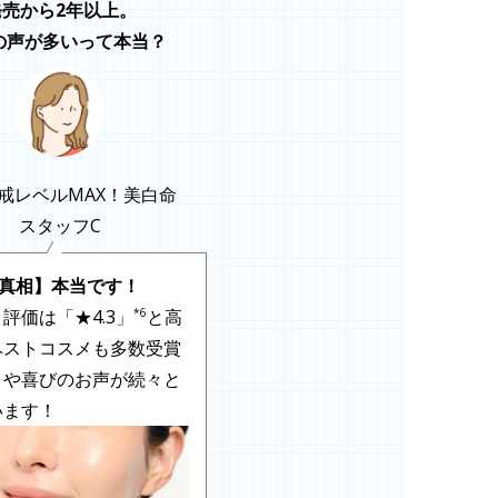
発売から2年以上。
の声が多いって本当？
戒レベルMAX！美白命
スタッフC
真相】本当です！
*6
評価は「★4.3」
と高
ベストコスメも多数受賞
きや喜びのお声が続々と
います！