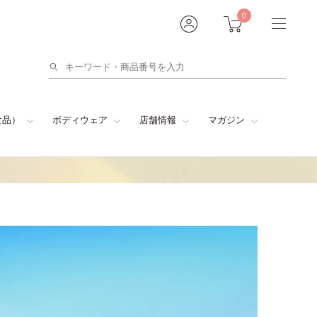
0
検
索
食品）
ボディウェア
店舗情報
マガジン