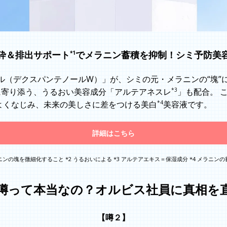
砕＆排出サポート
でメラニン
蓄積を抑制！シミ予防美
*1
ル（デクスパンテノールW）」が、シミの元・メラニンの“塊”
*3
に寄り添う、うるおい美容成分「アルテアネスレ
」も配合。 
*4
よくなじみ、未来の美しさに差をつける美白
美容液です。
詳細はこちら
ニンの塊を微細化すること *2 うるおいによる *3 アルテアエキス＝保湿成分 *4 メラニ
噂って本当なの？
オルビス社員に真相を
【噂２】