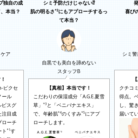
プ独自の成
シミ予防だけじゃない⁉
*2
て、
本当？
肌の明るさ
にもアプローチするっ
喜び
て本当？
即ケア
シミ警
自黒でも美白を諦めない
スタッフB
す！
【
-ピクセ
【真相】本当です！
クチコミ
ノール
こだわりの保湿成分「A.G.E.夏雪
得点。
*3
ルビスグ
草」
と「ベニバナエキス」
し、驚
*4
*5
た注目成
で、年齢肌
のくすみ
にアプ
届いて
プローチ
ローチします。
*1
ート
す