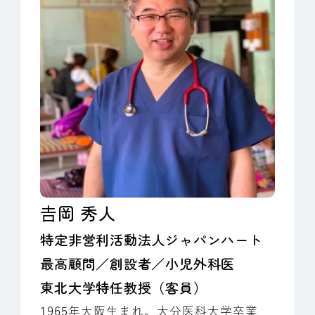
𠮷岡 秀人
特定非営利活動法人ジャパンハート
最高顧問／創設者／小児外科医
東北大学特任教授（客員）
1965年大阪生まれ。大分医科大学卒業