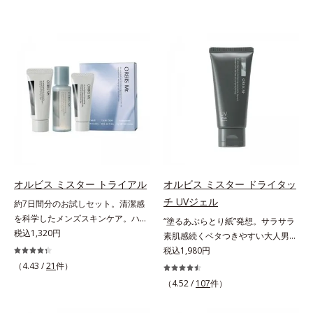
オルビス ミスター トライアル
オルビス ミスター ドライタッ
チ UVジェル
約7日間分のお試しセット。清潔感
を科学したメンズスキンケア。ハ
“塗るあぶらとり紙”発想。サラサラ
リ・ツヤのある、好印象な清潔透明
税込1,320円
素肌感続くベタつきやすい大人男性
肌(*1)へ。オルビス ミスターは、男
肌のための日焼け止めジェル。メン
税込1,980円
性の清潔感、爽やかさ、若々しさの
ズブランド「オルビス ミスター」
（4.43 /
21
件）
印象を科学的に検証し、ポジティブ
の日焼け止めです。SPF50+・
（4.52 /
107
件）
な光（＝ツヤ）が男性の印象に重要
PA++++で紫外線からしっかりガー
であること(*2)を業界で初めて発見
ド。顔にもからだにも使え、クレン