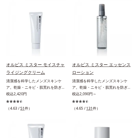
(*3)。ニキビ・肌荒れ予防有効成分
ジングは不要。通勤にも長時間のレ
と保湿成分を新たに配合。これまで
ジャーにも、毎日手軽にお使いいた
の乾燥・テカリへのケアはそのまま
だけます。高いUVカット力を持つ
に、肌荒れ・ニキビ予防など“今”の
アイテムは本来多くのオイルが必要
肌悩みに応え、“未来”を見据えて好
ですが、オルビス ミスターは少な
印象の鍵となるハリ・ツヤへもアプ
いオイル(*1)でも多くのUVカット成
ローチする進化を遂げました。うる
分を抱え込む技術を採用しました。
おいを逃しやすい男性肌に着目し、
さらに皮脂吸着パウダー(*2)も配
アイテム同士をなじみやすくする
合。ベタつきにくいみずみずしい使
「うるおいコネクト設計」を採用。
用感で、塗ることでスキンケア後の
オルビス ミスター モイスチャ
オルビス ミスター エッセンス
8アイテム分の機能を3ステップに集
ようなサラサラ肌が続きます。大人
ライジングクリーム
ローション
約し、よりシンプルなお手入れで、
男性の悩み、シミ(*3)とテカリ(*4)
清潔感を科学したメンズスキンケ
清潔感を科学したメンズスキンケ
ハリ・ツヤのある好印象な清潔透明
の両方に応えるアイテムです。*1
ア。乾燥・ニキビ・肌荒れを防ぎハ
ア。乾燥・ニキビ・肌荒れを防ぎハ
肌(*1)へ導きます。*1 うるおいによ
自社比較*2 アクリレーツコポリマ
リ・ツヤのある、好印象な清潔透明
税込2,420円
リ・ツヤのある、好印象な清潔透明
税込2,090円～
る透明感のある肌*2 男性の顔画像
ー配合＝化粧持ち向上成分*3 日焼
肌(*1)へ。オルビスミスターは、男
肌(*1)へ。オルビス ミスターは、男
を用いた印象評価において、基準画
けによるシミ予防*4 皮脂吸着によ
性の清潔感、爽やかさ、若々しさの
性の清潔感、爽やかさ、若々しさの
像に対して、頬全体に輝度分布がな
（4.63 /
51
件）
るテカリ防止
（4.65 /
131
件）
印象を科学的に検証し、ポジティブ
印象を科学的に検証し、ポジティブ
だらかな光（ツヤ）があると、爽や
な光（＝ツヤ）が男性の印象に重要
な光（＝ツヤ）が男性の印象に重要
かさ印象が高く評価されたこと*3
であること(*2)を業界で初めて発見
であること(*2)を業界で初めて発見
2022年12月22日時点で、科学文献
(*3)。ニキビ・肌荒れ予防有効成分
(*3)。ニキビ・肌荒れ予防有効成分
データベースPubMed及びGoogle