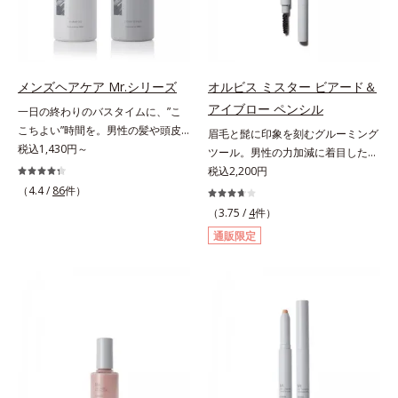
毛穴の汚れをしっかり洗い流す期待
分を組み合わせた「MULTI-３※」
ータイプはクレンジングによる洗顔
感が高まる黒と、優しく肌に吸い付
を配合。さらに、ミツロウ、ヒアル
が必要です。※衣服につかないよう
くようなとろけ感のジェル状テクス
ロン酸、コラーゲン配合で、唇にう
にご注意ください。衣服に色がつい
チャー。毛穴の黒ずみもメイクもし
るおいを与えます。※センブリエキ
た場合は、すぐに洗剤で丁寧に洗っ
っかり洗い流し、洗いあがりはつる
ス、ビワ葉エキス、カミツレ花エキ
てください。
メンズヘアケア Mr.シリーズ
オルビス ミスター ビアード＆
んとした肌に。泡立て不要であわた
ス：唇にうるおいを与える保湿成分
アイブロー ペンシル
一日の終わりのバスタイムに、”こ
だしい朝も疲れて帰ってきた夜も手
こちよい”時間を。男性の髪や頭皮
眉毛と髭に印象を刻むグルーミング
軽にご使用いただけます。*1 リパ
は汗や余分な皮脂に加え、ハードワ
税込1,430円～
ツール。男性の力加減に着目した絶
ーゼ、リンゴ酸*2 イソステアリル
ックスやスプレーなど性質が異なる
妙な柔らかさと肌なじみ・密着感を
税込2,200円
アスコルビルリン酸２Na、プラン
汚れがたまりやすい環境にありま
計算したフィックスブレード処方
（4.4 /
86
件）
クトンエキス、ハス花エキス、乳酸
す。「フォーカスクレンジング成分
と、テクニック不要で太い部分も細
桿菌/セイヨウナシ果汁発酵液、ア
（3.75 /
4
件）
(*1)」を採用することで、髪や頭皮
い部分も自由自在に描き足せるマル
ルギニン【ご使用ステップ】オルビ
通販限定
に負担をかけずに化学成分による汚
チブレード処方を採用。眉毛を描き
ス ミスター クレンザー ⇒ 化粧水
れも1度洗いで落とす設計のシャン
慣れていない男性でも簡単に理想の
⇒ 保湿液※洗顔料と置き換えてご
プーを実現しました。また、うるお
眉毛を描くことができます。なりた
使用いただけます。※週2～3回のス
いを与える「バイオモイスト成分
い印象や髪色に合わせて選べる2色
ペシャル洗顔としてのご使用をおす
(*2)」を配合することで、頭皮の油
展開。ブレイブグレー：きりっとし
すめいたしますが、クレンジング料
分と水分のバランスを整え、髪と頭
た精悍な印象に導くシックグレー。
としてお使いいただく場合や、お肌
皮をすこやかに保ちます。さらにコ
黒髪の人におすすめ。スタイリッシ
の状態に合わせて毎日お使いいただ
ンディショナーには髪の1本1本を均
ュブラウン：柔らかい印象に導くス
いても問題ありません。【ご使用方
一な膜で包み込む「プレスタイリン
タイリッシュブラウン。茶色味がか
法】①適量(さくらんぼ 1粒程度)を