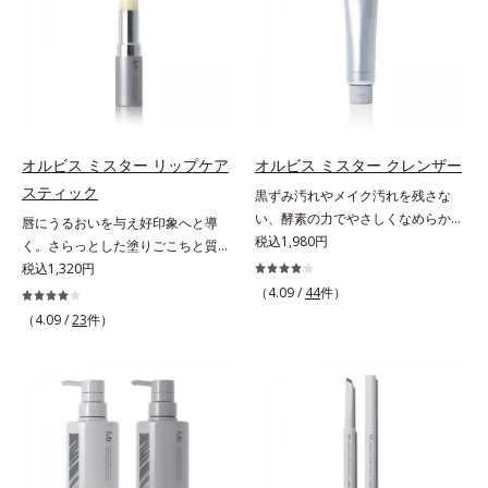
肌悩みに応え、“未来”を見据えて好
6つの役割を担うことができます。2
ーラ化成研究所調べ）
ーラ化成研究所調べ）
印象の鍵となるハリ・ツヤへもアプ
種の保湿成分“モイストGT(*)”と“ヒ
ローチする進化を遂げました。うる
アルロン酸(*)”配合の美容液感触で
おいを逃しやすい男性肌に着目し、
みずみずしくさらりとのび広がり、
アイテム同士をなじみやすくする
スキンケア後のようななめらかな仕
「うるおいコネクト設計」を採用。
上がりを実現いたします。様々な肌
8アイテム分の機能を3ステップに集
印象の男性に幅広く使っていただけ
オルビス ミスター リップケア
オルビス ミスター クレンザー
約し、よりシンプルなお手入れで、
る色設計を採用しており、明るめ～
スティック
黒ずみ汚れやメイク汚れを残さな
ハリ・ツヤのある好印象な清潔透明
標準的な肌印象の方用の01は、普段
い、酵素の力でやさしくなめらかに
肌(*1)へ導きます。*1 うるおいによ
唇にうるおいを与え好印象へと導
スキンケアをしっかり行っている美
洗い上げるW洗顔不要のスペシャル
税込1,980円
る透明感のある肌*2 男性の顔画像
く。さらっとした塗りごこちと質感
容本格派の男性にもおススメです。
クレンザー。過剰な皮脂とその皮脂
を用いた印象評価において、基準画
で自然で好印象な口元に。さらっと
税込1,320円
一方で、やや暗め～暗めの肌印象の
汚れが詰まって発生する黒ずみ汚れ
像に対して、頬全体に輝度分布がな
した軽やかな塗りごこちでありなが
方用の02は、昔に比べて顔色がさえ
（4.09 /
44
件）
に着目。古い角層を洗い流す洗浄成
だらかな光（ツヤ）があると、爽や
らも、唇にうるおいを与える「モイ
ないと感じる大人の男性に、マイナ
（4.09 /
23
件）
分「リンゴ酸」と過剰な皮脂を溶か
かさ印象が高く評価されたこと*3
ストキープ処方」採用で、「唇のか
ス年齢を叶えるアイテムとしておス
し出す脂質分解酵素「リパーゼ」を
2022年12月22日時点で、科学文献
さつきはケアしたいけど、リップク
スメです。* うるおいを与える保湿
組み合わせた複合洗浄成分「リンゴ
データベースPubMed及びGoogle
リームはべたつくから苦手」という
成分【ご使用方法】・スキンケアの
酸 LP(*1)」を配合し、毛穴の黒ずみ
scholarにより国内化粧品業界にお
リップクリームに苦手意識を感じる
後、適量（直径1cm程度の粒）をと
汚れを繰り返しません。さらに、
いて該当文献がないことを確認（ポ
方でも使用しやすい設計に。ツヤを
り、顔全体に少量ずつムラなくのば
「CISブースター(*2)」配合で、あな
ーラ化成研究所調べ）
抑えた質感で、自然で好印象な口元
します。・オルビス ミスター ベー
た本来の清潔透明肌へと導きます。
へと導きます。3種の植物性保湿成
スカラー コントローラー ハイカバ