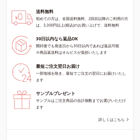
肌に、うるおいを与えつつ皮脂分泌
をコントロールするスキンケア成分
送料無料
を配合。夕方までベタつき＆乾燥知
初めての方は、全国送料無料、2回目以降のご利用の方
らずの、清潔感のある肌が続きま
は、3,300円以上(税込)のお買い上げで、送料無料
す。さらにSPF20・PA++の紫外線カ
ット効果で、日常シーンの紫外線を
30日以内なら返品OK
カット。洗顔料で簡単に落とすこと
開封後でも発送日から30日以内であれば返品可能
ができ、スキンケアの延長で使いや
※商品返送料はオルビスが負担いたします
すい、みずみずしいクリームタイプ
です。【ご使用方法】スキンケアの
最短ご注文翌日お届け
後、適量（パール1～2粒大程度）を
とり、顔全体に少量ずつムラなくの
一部地域を除き、最短でご注文の翌日にお届けいたし
ばします。
ます
サンプルプレゼント
サンプルはご注文商品の合計個数までお選びいただけ
ます
詳しくはこちら