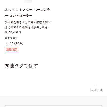
法】①使用前にビンを軽く振りま
ることを忘れてしまうようなサラサ
す。②筆と軸についた液をビンの口
ラの感触で、いつでも絶好調の肌を
オルビス ミスター ベースカラ
元でしごき、量を調整してから自爪
叶えます(*)。* メイク効果による
ー コントローラー
に直接塗ります。2度塗りすると、
【ご使用方法】2～3ｍｍくり出し、
肌印象を引き上げて好印象な表情へ
より美しい仕上がりになります。
カバーしたい部分に直接つけてくだ
導く本来の血色感を引き出し肌を均
さい。さらにカバー効果を出したい
一に整えるベースカラー。スキンケ
税込2,200円
ときは、重ねづけしてください。
ア感覚で絶好調な肌へ整えるベース
コントロールカラーです。肌トラブ
（4.35 /
20
件）
ルを“覆い隠す”のではなく、“光で整
通販限定
える”オレンジフィルター理論に着
目。疲れた印象を与える青クマや青
ヒゲ、毛穴の影などの「青」を引い
関連タグで探す
て、血色のよいイキイキとした印象
の「赤」を肌にプラス。毛穴のデコ
ボコやザラつき、肌色のムラを光で
整え、肌本来の魅力を引き出し、印
象をランクアップさせます。日本人
男性の肌色に合わせた色設計で、ど
んな肌色でも自然な仕上がりを叶え
ます。ベタつくのに乾燥する男性の