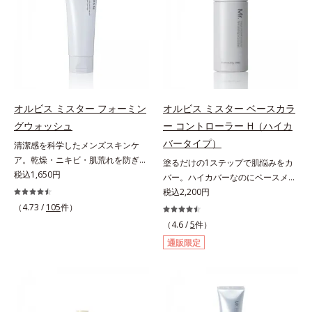
と保湿成分を新たに配合。これまで
と保湿成分を新たに配合。これまで
scholarにより国内化粧品業界にお
の乾燥・テカリへのケアはそのまま
の乾燥・テカリへのケアはそのまま
いて該当文献がないことを確認（ポ
に、肌荒れ・ニキビ予防など“今”の
に、肌荒れ・ニキビ予防など“今”の
ーラ化成研究所調べ）アレルギーテ
肌悩みに応え、“未来”を見据えて好
肌悩みに応え、“未来”を見据えて好
スト済＝全ての方にアレルギーが起
印象の鍵となるハリ・ツヤへもアプ
印象の鍵となるハリ・ツヤへもアプ
こらないということではありませ
ローチする進化を遂げました。うる
ローチする進化を遂げました。うる
ん。ノンコメドジェニックテスト済
おいを逃しやすい男性肌に着目し、
おいを逃しやすい男性肌に着目し、
＝すべての人にコメド（ニキビのも
アイテム同士をなじみやすくする
アイテム同士をなじみやすくする
と）ができないというわけではあり
オルビス ミスター フォーミン
オルビス ミスター ベースカラ
「うるおいコネクト設計」を採用。
「うるおいコネクト設計」を採用。
ません。
グウォッシュ
ー コントローラー H（ハイカ
8アイテム分の機能を3ステップに集
8アイテム分の機能を3ステップに集
バータイプ）
清潔感を科学したメンズスキンケ
約し、よりシンプルなお手入れで、
約し、よりシンプルなお手入れで、
ア。乾燥・ニキビ・肌荒れを防ぎハ
塗るだけの1ステップで肌悩みをカ
ハリ・ツヤのある好印象な清潔透明
ハリ・ツヤのある好印象な清潔透明
リ・ツヤのある、好印象な清潔透明
税込1,650円
バー。ハイカバーなのにベースメイ
肌(*1)へ導きます。*1 うるおいによ
肌(*1)へ導きます。*1 うるおいによ
肌(*1)へ。オルビス ミスターは、男
クしていることがばれにくく、肌印
税込2,200円
る透明感のある肌*2 男性の顔画像
る透明感のある肌*2 男性の顔画像
性の清潔感、爽やかさ、若々しさの
象をあげる。オルビスの肌研究の知
を用いた印象評価において、基準画
（4.73 /
105
件）
を用いた印象評価において、基準画
印象を科学的に検証し、ポジティブ
見から、男性の肌色の特長をとら
像に対して、頬全体に輝度分布がな
像に対して、頬全体に輝度分布がな
（4.6 /
5
件）
な光（＝ツヤ）が男性の印象に重要
え、男性の肌だからこそなじむよう
だらかな光（ツヤ）があると、爽や
だらかな光（ツヤ）があると、爽や
通販限定
であること(*2)を業界で初めて発見
に設計した、自然な仕上がりとカバ
かさ印象が高く評価されたこと*3
かさ印象が高く評価されたこと*3
(*3)。ニキビ・肌荒れ予防有効成分
ー力を両立させたBBクリームで
2022年12月22日時点で、科学文献
2022年12月22日時点で、科学文献
と保湿成分を新たに配合。これまで
す。これ1本で美容液、日焼け止
データベースPubMed及びGoogle
データベースPubMed及びGoogle
の乾燥・テカリへのケアはそのまま
め、コンシーラー、化粧下地、ファ
scholarにより国内化粧品業界にお
scholarにより国内化粧品業界にお
に、肌荒れ・ニキビ予防など“今”の
ンデーション、フェイスパウダーの
いて該当文献がないことを確認（ポ
いて該当文献がないことを確認（ポ