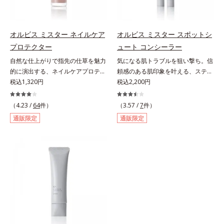
グ成分(*3)」を採用し、コーティン
った髪色の人におすすめ。【ご使用
とり、乾いた肌の上で優しくらせん
グ効果により夜にしっかり整えた髪
方法】■眉毛に使用する場合①付属
を描くように、よくなじませます。
の形状をキープしやすい状態に整
のスクリューブラシで毛流れを整え
②指先の感触が軽くなったら、水ま
オルビス ミスター ネイルケア
オルビス ミスター スポットシ
え、スタイリングしやすい髪へ導き
た後、中央から眉山に向かって眉毛
たはぬるま湯でよく洗い流します。
プロテクター
ュート コンシーラー
ます。深呼吸したくなる爽やかでや
の隙間を埋めるように描きます。②
※W洗顔は不要です。
さしいグリーン＆ハーブの香りで、
自然な仕上がりで指先の仕草を魅力
気になる肌トラブルを狙い撃ち。信
眉山から眉尻へ描き、眉頭を整えま
毎日をタフに頑張る男性の心を解き
的に演出する、ネイルケアプロテク
頼感のある肌印象を叶える、スティ
す。③最後に、スクリューブラシで
ほぐします。*1 ラウリルグルコシ
ター。ハーフマットな仕上がりで自
税込1,320円
ックコンシーラー。自然な仕上がり
税込2,200円
全体を軽くぼかします。■ヒゲやも
ド、ラウリン酸ポリグリセリル-10
爪をきれいに整え、日常の何気ない
とカバー力を両立させた、スティッ
みあげに使用する場合①付属のスク
＝皮脂、スタイリング剤など複合的
手元・指先の仕草を魅力的に演出す
ク状のコンシーラーです。「6mm
リューブラシで毛流れを整えた後、
（4.23 /
64
件）
（3.57 /
7
件）
な汚れを落とす成分*2 グリチルリ
る、ネイルケアプロテクターで
口径スポットシューター設計」で、
軸先の細い方を使って毛を一本ずつ
通販限定
通販限定
チン酸２K、アルテロモナス発酵エ
す。“塗ってる感”がなく、自爪をナ
まるでバスケのシュートを決めるよ
書き足すように足りない部分や整え
キス（微生物由来）、イワベンケイ
チュラルに美しく見せる（01）。使
うに、突然のニキビやシミ、クマな
たい部分を描きます。②最後に毛流
根エキス（植物由来）＝頭皮にうる
い方は簡単、爪にそのままひと塗り
どの肌トラブルを簡単に狙い撃ち。
れに沿ってスクリューブラシで軽く
おいを与える保湿成分*3 PPG-3カ
するだけ。スピーディマット処方で
線を描くように気になる部分を塗り
ぼかします。
プリリルエーテル＝毛髪の水分・油
すばやく乾き、何かと目に触れがち
つぶし、指でやさしくなじませるだ
分を保ち、髪をまとまりやすく整え
な指先に、さり気なく信頼感を宿し
けで肌トラブルを自然にぼかしてカ
る成分
ます。【色説明】（01）：”塗って
バー。指にとって重ねづけすると、
る感”を感じさせない、ほんのり血
さらにハイカバーな仕上がりに。テ
色感を与え清潔感のある好印象な手
クニック不要で初心者でも安心の使
元へ導くくすみピンク【ご使用方
いごこちを実現しました。つけてい