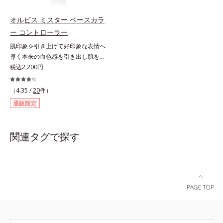
法】①使用前にビンを軽く振りま
ることを忘れてしまうようなサラサ
す。②筆と軸についた液をビンの口
ラの感触で、いつでも絶好調の肌を
オルビス ミスター ベースカラ
元でしごき、量を調整してから自爪
叶えます(*)。* メイク効果による
ー コントローラー
に直接塗ります。2度塗りすると、
【ご使用方法】2～3ｍｍくり出し、
肌印象を引き上げて好印象な表情へ
より美しい仕上がりになります。
カバーしたい部分に直接つけてくだ
導く本来の血色感を引き出し肌を均
さい。さらにカバー効果を出したい
一に整えるベースカラー。スキンケ
税込2,200円
ときは、重ねづけしてください。
ア感覚で絶好調な肌へ整えるベース
コントロールカラーです。肌トラブ
（4.35 /
20
件）
ルを“覆い隠す”のではなく、“光で整
通販限定
える”オレンジフィルター理論に着
目。疲れた印象を与える青クマや青
ヒゲ、毛穴の影などの「青」を引い
関連タグで探す
て、血色のよいイキイキとした印象
の「赤」を肌にプラス。毛穴のデコ
ボコやザラつき、肌色のムラを光で
整え、肌本来の魅力を引き出し、印
象をランクアップさせます。日本人
男性の肌色に合わせた色設計で、ど
んな肌色でも自然な仕上がりを叶え
ます。ベタつくのに乾燥する男性の