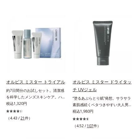
オルビス ミスター トライアル
オルビス ミスター ドライタッ
チ UVジェル
約7日間分のお試しセット。清潔感
を科学したメンズスキンケア。ハ
“塗るあぶらとり紙”発想。サラサラ
リ・ツヤのある、好印象な清潔透明
税込1,320円
素肌感続くベタつきやすい大人男性
肌(*1)へ。オルビス ミスターは、男
肌のための日焼け止めジェル。メン
税込1,980円
性の清潔感、爽やかさ、若々しさの
ズブランド「オルビス ミスター」
（4.43 /
21
件）
印象を科学的に検証し、ポジティブ
の日焼け止めです。SPF50+・
（4.52 /
107
件）
な光（＝ツヤ）が男性の印象に重要
PA++++で紫外線からしっかりガー
であること(*2)を業界で初めて発見
ド。顔にもからだにも使え、クレン