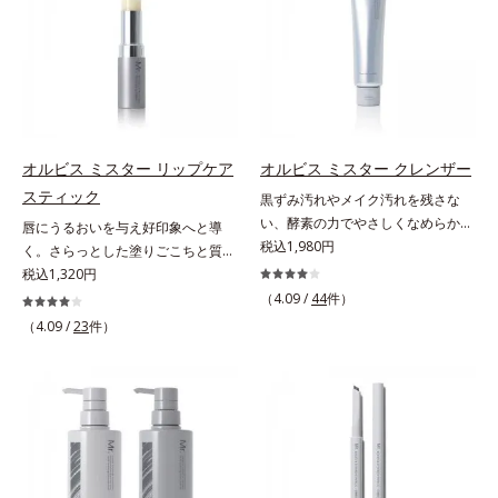
肌悩みに応え、“未来”を見据えて好
6つの役割を担うことができます。2
ーラ化成研究所調べ）
ーラ化成研究所調べ）
印象の鍵となるハリ・ツヤへもアプ
種の保湿成分“モイストGT(*)”と“ヒ
ローチする進化を遂げました。うる
アルロン酸(*)”配合の美容液感触で
おいを逃しやすい男性肌に着目し、
みずみずしくさらりとのび広がり、
アイテム同士をなじみやすくする
スキンケア後のようななめらかな仕
「うるおいコネクト設計」を採用。
上がりを実現いたします。様々な肌
8アイテム分の機能を3ステップに集
印象の男性に幅広く使っていただけ
オルビス ミスター リップケア
オルビス ミスター クレンザー
約し、よりシンプルなお手入れで、
る色設計を採用しており、明るめ～
スティック
黒ずみ汚れやメイク汚れを残さな
ハリ・ツヤのある好印象な清潔透明
標準的な肌印象の方用の01は、普段
い、酵素の力でやさしくなめらかに
肌(*1)へ導きます。*1 うるおいによ
唇にうるおいを与え好印象へと導
スキンケアをしっかり行っている美
洗い上げるW洗顔不要のスペシャル
税込1,980円
る透明感のある肌*2 男性の顔画像
く。さらっとした塗りごこちと質感
容本格派の男性にもおススメです。
クレンザー。過剰な皮脂とその皮脂
を用いた印象評価において、基準画
で自然で好印象な口元に。さらっと
税込1,320円
一方で、やや暗め～暗めの肌印象の
汚れが詰まって発生する黒ずみ汚れ
像に対して、頬全体に輝度分布がな
した軽やかな塗りごこちでありなが
方用の02は、昔に比べて顔色がさえ
（4.09 /
44
件）
に着目。古い角層を洗い流す洗浄成
だらかな光（ツヤ）があると、爽や
らも、唇にうるおいを与える「モイ
ないと感じる大人の男性に、マイナ
（4.09 /
23
件）
分「リンゴ酸」と過剰な皮脂を溶か
かさ印象が高く評価されたこと*3
ストキープ処方」採用で、「唇のか
ス年齢を叶えるアイテムとしておス
し出す脂質分解酵素「リパーゼ」を
2022年12月22日時点で、科学文献
さつきはケアしたいけど、リップク
スメです。* うるおいを与える保湿
組み合わせた複合洗浄成分「リンゴ
データベースPubMed及びGoogle
リームはべたつくから苦手」という
成分【ご使用方法】・スキンケアの
酸 LP(*1)」を配合し、毛穴の黒ずみ
scholarにより国内化粧品業界にお
リップクリームに苦手意識を感じる
後、適量（直径1cm程度の粒）をと
汚れを繰り返しません。さらに、
いて該当文献がないことを確認（ポ
方でも使用しやすい設計に。ツヤを
り、顔全体に少量ずつムラなくのば
「CISブースター(*2)」配合で、あな
ーラ化成研究所調べ）
抑えた質感で、自然で好印象な口元
します。・オルビス ミスター ベー
た本来の清潔透明肌へと導きます。
へと導きます。3種の植物性保湿成
スカラー コントローラー ハイカバ