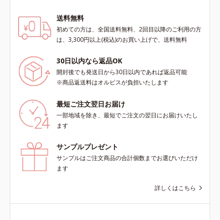
肌に、うるおいを与えつつ皮脂分泌
をコントロールするスキンケア成分
送料無料
を配合。夕方までベタつき＆乾燥知
初めての方は、全国送料無料、2回目以降のご利用の方
らずの、清潔感のある肌が続きま
は、3,300円以上(税込)のお買い上げで、送料無料
す。さらにSPF20・PA++の紫外線カ
ット効果で、日常シーンの紫外線を
30日以内なら返品OK
カット。洗顔料で簡単に落とすこと
開封後でも発送日から30日以内であれば返品可能
ができ、スキンケアの延長で使いや
※商品返送料はオルビスが負担いたします
すい、みずみずしいクリームタイプ
です。【ご使用方法】スキンケアの
最短ご注文翌日お届け
後、適量（パール1～2粒大程度）を
とり、顔全体に少量ずつムラなくの
一部地域を除き、最短でご注文の翌日にお届けいたし
ばします。
ます
サンプルプレゼント
サンプルはご注文商品の合計個数までお選びいただけ
ます
詳しくはこちら