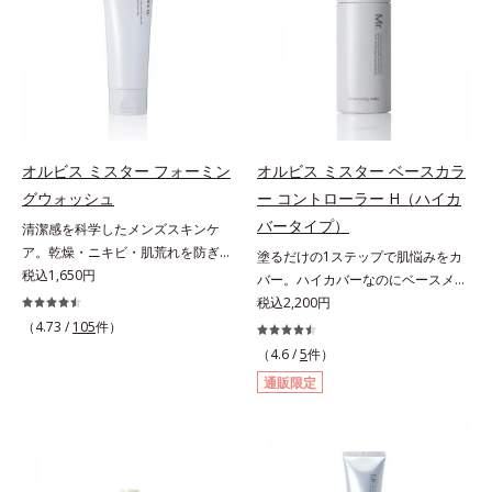
と保湿成分を新たに配合。これまで
と保湿成分を新たに配合。これまで
scholarにより国内化粧品業界にお
の乾燥・テカリへのケアはそのまま
の乾燥・テカリへのケアはそのまま
いて該当文献がないことを確認（ポ
に、肌荒れ・ニキビ予防など“今”の
に、肌荒れ・ニキビ予防など“今”の
ーラ化成研究所調べ）アレルギーテ
肌悩みに応え、“未来”を見据えて好
肌悩みに応え、“未来”を見据えて好
スト済＝全ての方にアレルギーが起
印象の鍵となるハリ・ツヤへもアプ
印象の鍵となるハリ・ツヤへもアプ
こらないということではありませ
ローチする進化を遂げました。うる
ローチする進化を遂げました。うる
ん。ノンコメドジェニックテスト済
おいを逃しやすい男性肌に着目し、
おいを逃しやすい男性肌に着目し、
＝すべての人にコメド（ニキビのも
アイテム同士をなじみやすくする
アイテム同士をなじみやすくする
と）ができないというわけではあり
オルビス ミスター フォーミン
オルビス ミスター ベースカラ
「うるおいコネクト設計」を採用。
「うるおいコネクト設計」を採用。
ません。
グウォッシュ
ー コントローラー H（ハイカ
8アイテム分の機能を3ステップに集
8アイテム分の機能を3ステップに集
バータイプ）
清潔感を科学したメンズスキンケ
約し、よりシンプルなお手入れで、
約し、よりシンプルなお手入れで、
ア。乾燥・ニキビ・肌荒れを防ぎハ
塗るだけの1ステップで肌悩みをカ
ハリ・ツヤのある好印象な清潔透明
ハリ・ツヤのある好印象な清潔透明
リ・ツヤのある、好印象な清潔透明
税込1,650円
バー。ハイカバーなのにベースメイ
肌(*1)へ導きます。*1 うるおいによ
肌(*1)へ導きます。*1 うるおいによ
肌(*1)へ。オルビス ミスターは、男
クしていることがばれにくく、肌印
税込2,200円
る透明感のある肌*2 男性の顔画像
る透明感のある肌*2 男性の顔画像
性の清潔感、爽やかさ、若々しさの
象をあげる。オルビスの肌研究の知
を用いた印象評価において、基準画
（4.73 /
105
件）
を用いた印象評価において、基準画
印象を科学的に検証し、ポジティブ
見から、男性の肌色の特長をとら
像に対して、頬全体に輝度分布がな
像に対して、頬全体に輝度分布がな
（4.6 /
5
件）
な光（＝ツヤ）が男性の印象に重要
え、男性の肌だからこそなじむよう
だらかな光（ツヤ）があると、爽や
だらかな光（ツヤ）があると、爽や
通販限定
であること(*2)を業界で初めて発見
に設計した、自然な仕上がりとカバ
かさ印象が高く評価されたこと*3
かさ印象が高く評価されたこと*3
(*3)。ニキビ・肌荒れ予防有効成分
ー力を両立させたBBクリームで
2022年12月22日時点で、科学文献
2022年12月22日時点で、科学文献
と保湿成分を新たに配合。これまで
す。これ1本で美容液、日焼け止
データベースPubMed及びGoogle
データベースPubMed及びGoogle
の乾燥・テカリへのケアはそのまま
め、コンシーラー、化粧下地、ファ
scholarにより国内化粧品業界にお
scholarにより国内化粧品業界にお
に、肌荒れ・ニキビ予防など“今”の
ンデーション、フェイスパウダーの
いて該当文献がないことを確認（ポ
いて該当文献がないことを確認（ポ