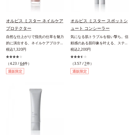
グ成分(*3)」を採用し、コーティン
った髪色の人におすすめ。【ご使用
とり、乾いた肌の上で優しくらせん
グ効果により夜にしっかり整えた髪
方法】■眉毛に使用する場合①付属
を描くように、よくなじませます。
の形状をキープしやすい状態に整
のスクリューブラシで毛流れを整え
②指先の感触が軽くなったら、水ま
オルビス ミスター ネイルケア
オルビス ミスター スポットシ
え、スタイリングしやすい髪へ導き
た後、中央から眉山に向かって眉毛
たはぬるま湯でよく洗い流します。
プロテクター
ュート コンシーラー
ます。深呼吸したくなる爽やかでや
の隙間を埋めるように描きます。②
※W洗顔は不要です。
さしいグリーン＆ハーブの香りで、
自然な仕上がりで指先の仕草を魅力
気になる肌トラブルを狙い撃ち。信
眉山から眉尻へ描き、眉頭を整えま
毎日をタフに頑張る男性の心を解き
的に演出する、ネイルケアプロテク
頼感のある肌印象を叶える、スティ
す。③最後に、スクリューブラシで
ほぐします。*1 ラウリルグルコシ
ター。ハーフマットな仕上がりで自
税込1,320円
ックコンシーラー。自然な仕上がり
税込2,200円
全体を軽くぼかします。■ヒゲやも
ド、ラウリン酸ポリグリセリル-10
爪をきれいに整え、日常の何気ない
とカバー力を両立させた、スティッ
みあげに使用する場合①付属のスク
＝皮脂、スタイリング剤など複合的
手元・指先の仕草を魅力的に演出す
ク状のコンシーラーです。「6mm
リューブラシで毛流れを整えた後、
（4.23 /
64
件）
（3.57 /
7
件）
な汚れを落とす成分*2 グリチルリ
る、ネイルケアプロテクターで
口径スポットシューター設計」で、
軸先の細い方を使って毛を一本ずつ
通販限定
通販限定
チン酸２K、アルテロモナス発酵エ
す。“塗ってる感”がなく、自爪をナ
まるでバスケのシュートを決めるよ
書き足すように足りない部分や整え
キス（微生物由来）、イワベンケイ
チュラルに美しく見せる（01）。使
うに、突然のニキビやシミ、クマな
たい部分を描きます。②最後に毛流
根エキス（植物由来）＝頭皮にうる
い方は簡単、爪にそのままひと塗り
どの肌トラブルを簡単に狙い撃ち。
れに沿ってスクリューブラシで軽く
おいを与える保湿成分*3 PPG-3カ
するだけ。スピーディマット処方で
線を描くように気になる部分を塗り
ぼかします。
プリリルエーテル＝毛髪の水分・油
すばやく乾き、何かと目に触れがち
つぶし、指でやさしくなじませるだ
分を保ち、髪をまとまりやすく整え
な指先に、さり気なく信頼感を宿し
けで肌トラブルを自然にぼかしてカ
る成分
ます。【色説明】（01）：”塗って
バー。指にとって重ねづけすると、
る感”を感じさせない、ほんのり血
さらにハイカバーな仕上がりに。テ
色感を与え清潔感のある好印象な手
クニック不要で初心者でも安心の使
元へ導くくすみピンク【ご使用方
いごこちを実現しました。つけてい