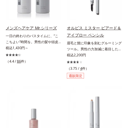
毛穴の汚れをしっかり洗い流す期待
分を組み合わせた「MULTI-３※」
ータイプはクレンジングによる洗顔
感が高まる黒と、優しく肌に吸い付
を配合。さらに、ミツロウ、ヒアル
が必要です。※衣服につかないよう
くようなとろけ感のジェル状テクス
ロン酸、コラーゲン配合で、唇にう
にご注意ください。衣服に色がつい
チャー。毛穴の黒ずみもメイクもし
るおいを与えます。※センブリエキ
た場合は、すぐに洗剤で丁寧に洗っ
っかり洗い流し、洗いあがりはつる
ス、ビワ葉エキス、カミツレ花エキ
てください。
メンズヘアケア Mr.シリーズ
オルビス ミスター ビアード＆
んとした肌に。泡立て不要であわた
ス：唇にうるおいを与える保湿成分
アイブロー ペンシル
一日の終わりのバスタイムに、”こ
だしい朝も疲れて帰ってきた夜も手
こちよい”時間を。男性の髪や頭皮
眉毛と髭に印象を刻むグルーミング
軽にご使用いただけます。*1 リパ
は汗や余分な皮脂に加え、ハードワ
税込1,430円～
ツール。男性の力加減に着目した絶
ーゼ、リンゴ酸*2 イソステアリル
ックスやスプレーなど性質が異なる
妙な柔らかさと肌なじみ・密着感を
税込2,200円
アスコルビルリン酸２Na、プラン
汚れがたまりやすい環境にありま
計算したフィックスブレード処方
（4.4 /
86
件）
クトンエキス、ハス花エキス、乳酸
す。「フォーカスクレンジング成分
と、テクニック不要で太い部分も細
桿菌/セイヨウナシ果汁発酵液、ア
（3.75 /
4
件）
(*1)」を採用することで、髪や頭皮
い部分も自由自在に描き足せるマル
ルギニン【ご使用ステップ】オルビ
通販限定
に負担をかけずに化学成分による汚
チブレード処方を採用。眉毛を描き
ス ミスター クレンザー ⇒ 化粧水
れも1度洗いで落とす設計のシャン
慣れていない男性でも簡単に理想の
⇒ 保湿液※洗顔料と置き換えてご
プーを実現しました。また、うるお
眉毛を描くことができます。なりた
使用いただけます。※週2～3回のス
いを与える「バイオモイスト成分
い印象や髪色に合わせて選べる2色
ペシャル洗顔としてのご使用をおす
(*2)」を配合することで、頭皮の油
展開。ブレイブグレー：きりっとし
すめいたしますが、クレンジング料
分と水分のバランスを整え、髪と頭
た精悍な印象に導くシックグレー。
としてお使いいただく場合や、お肌
皮をすこやかに保ちます。さらにコ
黒髪の人におすすめ。スタイリッシ
の状態に合わせて毎日お使いいただ
ンディショナーには髪の1本1本を均
ュブラウン：柔らかい印象に導くス
いても問題ありません。【ご使用方
一な膜で包み込む「プレスタイリン
タイリッシュブラウン。茶色味がか
法】①適量(さくらんぼ 1粒程度)を