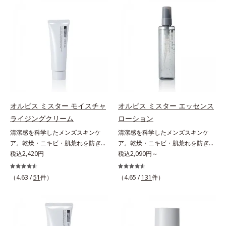
(*3)。ニキビ・肌荒れ予防有効成分
ジングは不要。通勤にも長時間のレ
と保湿成分を新たに配合。これまで
ジャーにも、毎日手軽にお使いいた
の乾燥・テカリへのケアはそのまま
だけます。高いUVカット力を持つ
に、肌荒れ・ニキビ予防など“今”の
アイテムは本来多くのオイルが必要
肌悩みに応え、“未来”を見据えて好
ですが、オルビス ミスターは少な
印象の鍵となるハリ・ツヤへもアプ
いオイル(*1)でも多くのUVカット成
ローチする進化を遂げました。うる
分を抱え込む技術を採用しました。
おいを逃しやすい男性肌に着目し、
さらに皮脂吸着パウダー(*2)も配
アイテム同士をなじみやすくする
合。ベタつきにくいみずみずしい使
「うるおいコネクト設計」を採用。
用感で、塗ることでスキンケア後の
オルビス ミスター モイスチャ
オルビス ミスター エッセンス
8アイテム分の機能を3ステップに集
ようなサラサラ肌が続きます。大人
ライジングクリーム
ローション
約し、よりシンプルなお手入れで、
男性の悩み、シミ(*3)とテカリ(*4)
清潔感を科学したメンズスキンケ
清潔感を科学したメンズスキンケ
ハリ・ツヤのある好印象な清潔透明
の両方に応えるアイテムです。*1
ア。乾燥・ニキビ・肌荒れを防ぎハ
ア。乾燥・ニキビ・肌荒れを防ぎハ
肌(*1)へ導きます。*1 うるおいによ
自社比較*2 アクリレーツコポリマ
リ・ツヤのある、好印象な清潔透明
税込2,420円
リ・ツヤのある、好印象な清潔透明
税込2,090円～
る透明感のある肌*2 男性の顔画像
ー配合＝化粧持ち向上成分*3 日焼
肌(*1)へ。オルビスミスターは、男
肌(*1)へ。オルビス ミスターは、男
を用いた印象評価において、基準画
けによるシミ予防*4 皮脂吸着によ
性の清潔感、爽やかさ、若々しさの
性の清潔感、爽やかさ、若々しさの
像に対して、頬全体に輝度分布がな
（4.63 /
51
件）
るテカリ防止
（4.65 /
131
件）
印象を科学的に検証し、ポジティブ
印象を科学的に検証し、ポジティブ
だらかな光（ツヤ）があると、爽や
な光（＝ツヤ）が男性の印象に重要
な光（＝ツヤ）が男性の印象に重要
かさ印象が高く評価されたこと*3
であること(*2)を業界で初めて発見
であること(*2)を業界で初めて発見
2022年12月22日時点で、科学文献
(*3)。ニキビ・肌荒れ予防有効成分
(*3)。ニキビ・肌荒れ予防有効成分
データベースPubMed及びGoogle