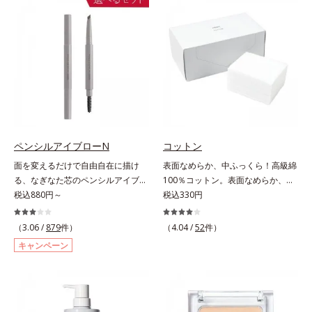
ラスできます。アイラインを描いた
ケア(*1)する、オルビスの頭皮ケア
後に、後ろに付いているチップでま
シリーズです。地肌と髪をすこやか
つ毛の間を埋めるようにぼかせば、
に保つ「3Dプロテクト成分(*2)」
ぱっちりと際立つナチュラルな目元
と、うるおったツヤ髪に導く「ブレ
が完成します。汗や涙、皮脂にも強
ンドボタニカルエキス(*2)」を配
く、美しい仕上がりを長時間キー
合。艶やかな、ふんわりボリューム
プ。目元ケア成分(*)で目元の負担も
美髪へ導きます。翌朝の手ぐしで納
軽減します。※中身を取り替えられ
得できる、褒められ髪をご体感くだ
るリフィルをご用意しています。*
さい。*1 年齢に応じたお手入れの
パンテノール配合＝保湿成分
こと *2 保湿成分
ペンシルアイブローN
コットン
面を変えるだけで自由自在に描け
表面なめらか、中ふっくら！高級綿
る、なぎなた芯のペンシルアイブロ
100％コットン。表面なめらか、中
ー。角度を変えるだけで自由自在に
税込880円～
ふっくら！ 高級綿100%のコットン
税込330円
描けるペンシルアイブローです。な
です。肌触りのなめらかさと、ふっ
ぎなた芯だから、接地面を変えるだ
くらとしたクッション性の高さを実
（3.06 /
879
件）
（4.04 /
52
件）
けで太い線から細い線まで、テクニ
現しました。世界トップレベルの安
キャンペーン
ックいらずで簡単に。スムースライ
全な繊維製品の証、エコテックス(R)
ン成分(*)配合で、毛の1本1本まで
を使用。肌への負担を軽減し、快適
軽やかに描けます。ペンシルの後ろ
にお使いいただけます。
にはスクリューブラシが付いている
ので、毛流れを整えたり、色をなじ