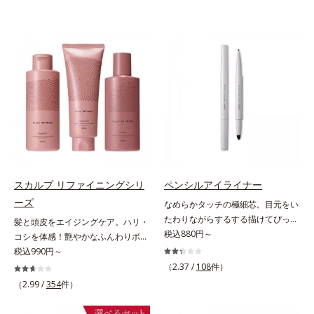
スカルプ リファイニングシリ
ペンシルアイライナー
ーズ
なめらかタッチの極細芯。目元をい
たわりながらするする描けてぴった
髪と頭皮をエイジングケア。ハリ・
り密着。するする描けてぴったり密
税込880円～
コシを体感！艶やかなふんわりボリ
着。なめらかタッチの極細芯アイラ
ューム美髪へ。「抜け毛が目立つ」
税込990円～
イナーです。繊細な目のキワにも優
「ボリュームがない」「ハリ・コシ
（2.37 /
108
件）
しいタッチでするっと描けて、どん
がない」という年齢による3大髪悩
（2.99 /
354
件）
なラインも自由自在。難しいテクニ
みには、スカルプ リファイニング
ックなしで、目元に自然な陰影をプ
シリーズを！髪と地肌をエイジング