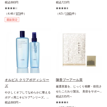
を防ぐ。気になる汗や汗ジミ、ニオ
税込880円
ッチンでも使用できる万能型ハンド
税込723円
イの対策に薬用エチケットアイテ
クリーム。常に外気にさらされてい
ム。パウダー配合のジェルが、肌に
る上、もともと皮脂分泌が少ない手
（4.46 /
979
件）
（4.5 /
1985
件）
ピタッと密着。3つの植物成分がニ
肌は、乾燥しやすく荒れやすい部分
通販限定
オイを防ぎ、わずかなニオイもしっ
です。ソメイヨシノ葉エキスが、乱
かりキャッチ。無油分＆パウダー配
れた角層を整え、うるおいを閉じ込
合なので、塗った後ベタつかずお肌
めながら肌表面をなめらかにし肌荒
はサラサラ。汗ジミの心配もありま
れを防止します。また、リピジュア
せん。スプレーのように音がでたり
（R）−NR(*) が手肌にピタッと密着
飛び散ったりしないので、外出先で
して、うるおいバリアを作り乾燥な
もまわりを気にせず使えます。ジェ
どの外部刺激から手肌を徹底ガード
ルならではの確かな効果と快適な使
するので、しっとり感がずっと続き
いごこちのデオドラント剤です。
ます。* ポリクオタニウム-61（リ
ピジュアは、日油株式会社の登録商
標です。）
オルビス クリアボディシリー
陳香プーアール茶
ズ
厳選茶葉を、じっくり発酵・焙煎さ
せたこだわり製法。 美容をサポー
やさしくオフしてなめらかに整える
トする没食子（ポリフェノール）配
税込535円～
ボディ用ニキビケア*シリーズ。背
合で、 本格的な味と美容ケアが楽
中や胸元は皮脂が多く、意外とニキ
税込880円～
しめます。。胃腸にやさしい0kcal