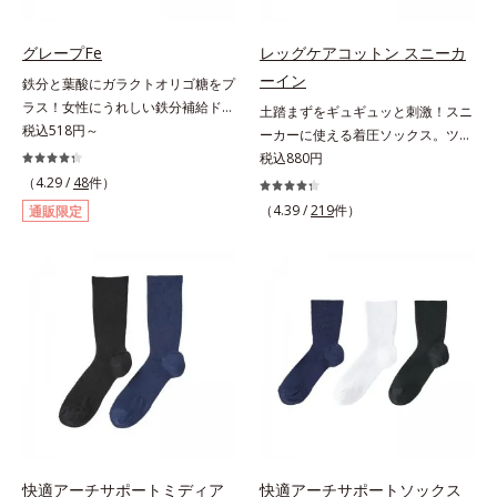
マホ漬けの日々をケアしてうるっと
クリアな1日のスタートに「ビタミ
グレープFe
レッグケアコットン スニーカ
ンA＆ルテイン」、紫外線を気にか
ーイン
鉄分と葉酸にガラクトオリゴ糖をプ
ける女性こそ不足しやすい栄養素を
ラス！女性にうれしい鉄分補給ドリ
土踏まずをギュギュッと刺激！スニ
チャージして、安定した美しさをサ
ンク。1本に、ほうれん草約2.1束分
税込518円～
ーカーに使える着圧ソックス。ツボ
ポートする「カルシウム＆ビタミン
(*)の鉄分と、葉酸とガラクトオリゴ
押し効果でここちいい！スニーカー
税込880円
D」の全６種類。体の中からキレイ
糖を配合した、飲みやすい鉄分補給
に最適な、くるぶし丈の着圧ソック
の土台を整え、美しさの次の一歩を
（4.29 /
48
件）
ドリンクです。女性特有の周期をラ
スです。土踏まず部分がリブ編み
引き出します。水なしでOK、持ち
（4.39 /
219
件）
通販限定
クにサポートする3つの成分を凝縮
で、ギュギュッとツボ押し効果を発
歩きやすいパウチタイプなので、い
し、さらに吸収を助けるビタミン
揮。歩くたびにここちよい刺激をも
つでもどこでも手軽にカリッとチャ
B6、B12とビタミンCを配合。1日
たらし、足どりも軽やか！ひざ下ソ
ージ。フルーツ風味だから、おやつ
に必要な鉄分の不足分を効率よく1
ックスやニーハイソックスが苦手な
感覚でおいしく楽しく続けられま
本で補給できます。赤ブドウと白ブ
方にもおすすめです。靴ひもをゆる
す。
ドウの果汁をすっきり飲みやすくブ
めずにはけるスニーカーなどを手軽
レンド。フレッシュな味なので、ゴ
にはけるのも魅力です。生地が厚ぼ
クゴク飲めるおいしさです。* 「五
ったくないので靴ひもをゆるめずに
訂増補日本食品標準成分表2020」
サッとはけ、お出かけに手間取りま
より、ほうれん草（ゆで）1束210g
せん。
として可食部換算した場合。
快適アーチサポートミディア
快適アーチサポートソックス