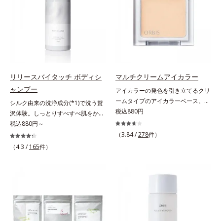
ませたり、ラインをぼかしたりと大
活躍。これ1本で完成度の高い、ふ
んわり眉に仕上がります。※中身を
取り替えられるリフィルをご用意し
ています。* ダイマージリノール酸
ダイマージレイルビス（ベヘニル/
イソステアリル/フィトステリル）
リリースバイタッチ ボディシ
マルチクリームアイカラー
配合＝感触向上成分
ャンプー
アイカラーの発色を引き立てるクリ
ームタイプのアイカラーベース。ア
シルク由来の洗浄成分(*1)で洗う贅
イカラーの発色とツヤめきを最大限
税込880円
沢体験。しっとりすべすべ肌をかな
に引き立てる、クリームタイプのア
えるボディシャンプー。リリースバ
税込880円～
イカラーベースです。アイカラーの
イタッチ ボディシャンプーふわも
（3.84 /
278
件）
ベースに仕込めば、目元のくすみを
こ濃密泡がからだをやさしく包み、
（4.3 /
165
件）
払ってナチュラルにトーンアップ。
しっとりすべすべ肌に洗い上げるボ
アイカラーの発色を高め、化粧のり
ディシャンプーです。肌本来のうる
をUPさせます。さらに肌にしっか
おいに近いシルク由来の洗浄成分
り密着して、アイカラーのもちも高
(*1)が、不要な汚れをするりと包み
めます。単品使いももちろんOK！
込みやさしく落とします。さらにヒ
繊細なパールが角度によって瞬き、
アルロン酸ナトリウムとうるおい吸
目元を立体的に見せてくれます。
着成分(*2)配合で、保湿成分が肌に