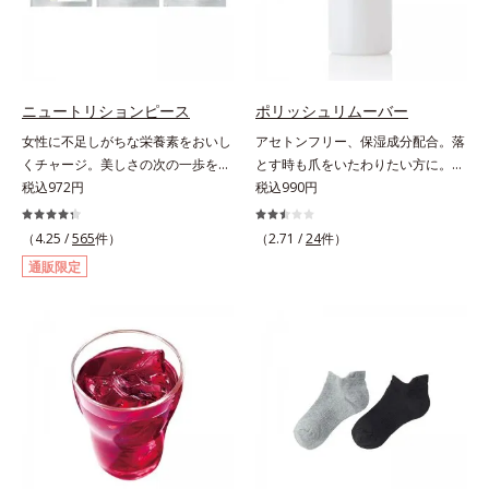
ぴたっと密着。洗い流した後も必要
なうるおいをキープして、つっぱり
感のない、ずっと触っていたくなる
ようななめらか肌をかなえます。キ
メが細かい泡はやさしい肌あた
ニュートリションピース
ポリッシュリムーバー
り。“いたわるボディケア”で、バス
女性に不足しがちな栄養素をおいし
アセトンフリー、保湿成分配合。落
タイムに癒しのひとときをもたらし
くチャージ。美しさの次の一歩を引
とす時も爪をいたわりたい方に。爪
ます。*1 ラウロイルシルクアミノ
き出すタブレット。現代女性に不足
税込972円
へのやさしさを考えたネイルリムー
税込990円
酸K*2 異性化糖
しがちな栄養素に着目。ぽいっとひ
バー（除光液）です。アセトンフリ
と口補いやすい６種類の「キレイの
ー処方で、さらに6種(*)のネイルケ
（4.25 /
565
件）
（2.71 /
24
件）
素」、タブレットタイプのサプリメ
ア成分配合。爪をいたわりながら素
通販限定
ントシリーズです。女性の不足栄養
早くネイルを落とします。* マンダ
素No.1 鉄分に葉酸をプラス、印象
リンオレンジ果皮エキス、セイヨウ
づける晴れやかな表情を目指す「鉄
ミザクラ果実エキス、レモングラス
＆葉酸」、独自加工のビタミンCで
葉／茎エキス、ブドウ葉エキス、セ
キレイと健康をサポートする「ビタ
ンチフォリアバラ花エキス、カミツ
ミンC＆ビタミンB2」、スムーズな
レ花エキス
リズムづくりで快調を目指す「オリ
ゴ糖＆酵素」、いつだってイキイ
キ、あなたらしい表情をサポートす
る「ビタミンB群＆アミノ酸」、ス