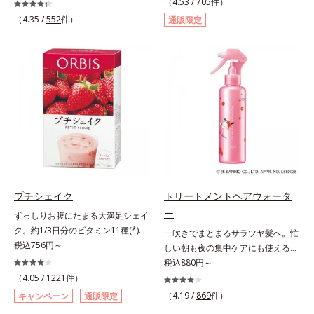
ビのできやすい部分です。顔と背中
（4.53 /
705
件）
の、ダイエット中にうれしいプ―ア
では皮膚の厚みが違うから、すべす
（4.35 /
552
件）
通販限定
ール茶です。ホットでもアイスでも
べボディのためにはボディ用のアイ
美味しくいただけます。■陳香プ―
テムでお手入れしましょう。オルビ
アール茶“陳香（ツンシャン）”と
スではボディのニキビケア(*)のため
は、芳醇な香りとまろやかな味わい
に、たっぷりの泡でやさしく洗う洗
を持つ、ハイグレードなプーアール
浄料と、手軽にシュッとひと吹きで
茶の証しです。独自の焙煎方式を採
きるスプレータイプのローションの
用し、茶成分が浸出しやすい若葉だ
2ステップをご用意しています。洗
けを使用しました。特有の没食子酸
浄料もローションも、肌へのやさし
（ボッショクシサン）がダイエット
さに配慮した無油分・無香料・無着
をサポート。香ばしく、まろやかな
色。清涼成分のメントール配合で、
味わいで、毎日の食事といっしょに
すっきり気持ちの良い使用感です。
お召し上がりいただけます。
* ニキビ・肌荒れを防ぐ
プチシェイク
トリートメントヘアウォータ
ー
ずっしりお腹にたまる大満足シェイ
ク。約1/3日分のビタミン11種(*)・
一吹きでまとまるサラツヤ髪へ。忙
鉄分・食物繊維配合でダイエットと
税込756円～
しい朝も夜の集中ケアにも使える美
美容をしっかりサポート。食事とお
髪ミスト。シュッとひと吹きで、理
税込880円～
きかえるだけで簡単にカロリーを抑
想の髪になれるトリートメント。傷
（4.05 /
1221
件）
えつつ、果実のいいところをまるご
んだ髪のケアは毛先だけでなく、髪
（4.19 /
869
件）
キャンペーン
通販限定
と使って栄養バランスUP。食物繊
全体にアプローチすることが大切で