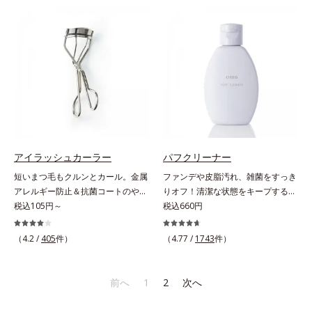
維やビタミン、鉄分などの不足しが
す。根元から瞬時にシルエットが整
ちな栄養素をチャージして、健康的
うから、誰でも簡単にプロ仕上げが
なダイエットを後押しします。さら
実現します。キューティクルの主成
に牛乳以外に、豆乳やヨーグルトに
分で、髪のまとまりやサラサラな指
も混ぜることができ、気分や摂りた
通りを大きく左右する重要な美髪成
い栄養、空腹具合に合わせて食べ方
分「18-MEA(*)」。毎日の生活の中
のアレンジは自由自在！自然な果実
で失われやすいため、すき間にダイ
の味を活かした美味しさで、ハッピ
レクトに補うことで、瞬時に傷みの
ーなダイエットを目指します。* ビ
ないなめらかなツヤ髪に導きます。
タミンA、B1、B2、B6、B12、C、
髪の内側のダメージもしっかり補修
D、E、ナイアシン、パントテン
するから、仕上がりは驚くほどふわ
アイラッシュカーラー
パフクリーナー
酸、葉酸各商品の詳しい情報は商品
っとなめらか！夜のドライヤー前に
短いまつ毛もクルンとカール。金属
ファンデや皮脂汚れ、雑菌をすっき
ページをご覧ください。・BEAUTY
使えば、サロン帰りのようななめら
アレルギー防止＆抗菌コートのやさ
りオフ！清潔な状態をキープするパ
夏祭りは、こちら
かさと指通りに。朝の寝ぐせ直しに
しさ設計。短いまつげもクルンとカ
税込105円～
フ専用のクリーナー。パフの汚れを
税込660円
もおすすめです。* 18-MEA類似成
ール。まぶたの丸み、目の幅を徹底
1度洗いでしっかり落とすクリーナ
分（セテアラミドエチルジエトニウ
研究したオリジナルフレーム。くる
ーです。液状だからパフのすみずみ
（4.2 /
405
件）
（4.77 /
1743
件）
ム加水分解コメタンパク）配合＝毛
んとキレイにカールできる、適度な
に行き渡り、汚れをしっかりキャッ
髪表面補修成分
弾力のシリコンゴムを採用しまし
チ。水でサッと洗い流せるので洗剤
た。金属アレルギー防止＆抗菌コー
がパフに残る心配がありません。ま
前へ
1
2
次へ
ト加工。肌に直接金属が触れないよ
た、ペパーミントエキスを配合。洗
うに配慮しました。
浄後も清潔な状態を保ちます。植物