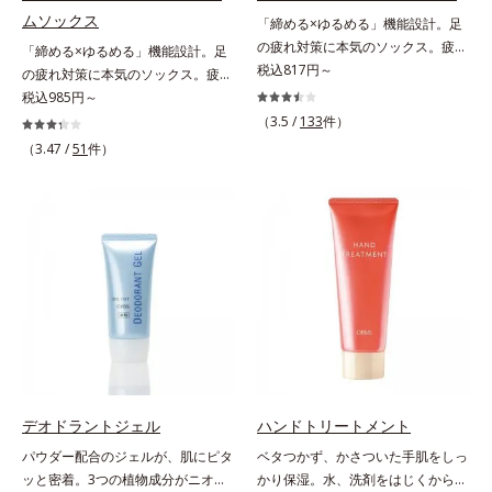
ムソックス
「締める×ゆるめる」機能設計。足
の疲れ対策に本気のソックス。疲れ
「締める×ゆるめる」機能設計。足
がたまる土踏まずを強力にサポート
税込817円～
の疲れ対策に本気のソックス。疲れ
足は、思いのほか疲れがたまる場
がたまる土踏まずを強力にサポート
税込985円～
所。毎晩「ダル重」の方も多いので
足は、思いのほか疲れがたまる場
（3.5 /
133
件）
は？そんな足の疲れ対策に本気のソ
所。毎晩「ダル重」の方も多いので
（3.47 /
51
件）
ックスです。強力な土踏まずサポー
は？そんな足の疲れ対策に本気のソ
トとアンクル＆ヒールロックが効果
ックスです。強力な土踏まずサポー
を発揮。家に帰って脱いだ瞬間、そ
トとアンクル＆ヒールロックが効果
の威力がわかります。
を発揮。家に帰って脱いだ瞬間、そ
の威力がわかります。
デオドラントジェル
ハンドトリートメント
パウダー配合のジェルが、肌にピタ
ベタつかず、かさついた手肌をしっ
ッと密着。3つの植物成分がニオイ
かり保湿。水、洗剤をはじくからキ