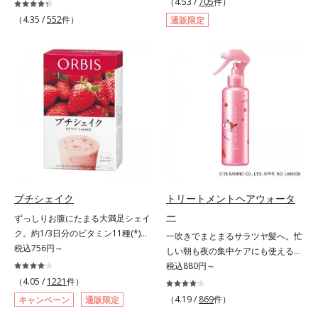
ビのできやすい部分です。顔と背中
（4.53 /
705
件）
の、ダイエット中にうれしいプ―ア
では皮膚の厚みが違うから、すべす
（4.35 /
552
件）
通販限定
ール茶です。ホットでもアイスでも
べボディのためにはボディ用のアイ
美味しくいただけます。■陳香プ―
テムでお手入れしましょう。オルビ
アール茶“陳香（ツンシャン）”と
スではボディのニキビケア(*)のため
は、芳醇な香りとまろやかな味わい
に、たっぷりの泡でやさしく洗う洗
を持つ、ハイグレードなプーアール
浄料と、手軽にシュッとひと吹きで
茶の証しです。独自の焙煎方式を採
きるスプレータイプのローションの
用し、茶成分が浸出しやすい若葉だ
2ステップをご用意しています。洗
けを使用しました。特有の没食子酸
浄料もローションも、肌へのやさし
（ボッショクシサン）がダイエット
さに配慮した無油分・無香料・無着
をサポート。香ばしく、まろやかな
色。清涼成分のメントール配合で、
味わいで、毎日の食事といっしょに
すっきり気持ちの良い使用感です。
お召し上がりいただけます。
* ニキビ・肌荒れを防ぐ
プチシェイク
トリートメントヘアウォータ
ー
ずっしりお腹にたまる大満足シェイ
ク。約1/3日分のビタミン11種(*)・
一吹きでまとまるサラツヤ髪へ。忙
鉄分・食物繊維配合でダイエットと
税込756円～
しい朝も夜の集中ケアにも使える美
美容をしっかりサポート。食事とお
髪ミスト。シュッとひと吹きで、理
税込880円～
きかえるだけで簡単にカロリーを抑
想の髪になれるトリートメント。傷
（4.05 /
1221
件）
えつつ、果実のいいところをまるご
んだ髪のケアは毛先だけでなく、髪
（4.19 /
869
件）
キャンペーン
通販限定
と使って栄養バランスUP。食物繊
全体にアプローチすることが大切で