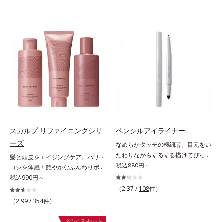
スカルプ リファイニングシリ
ペンシルアイライナー
ーズ
なめらかタッチの極細芯。目元をい
たわりながらするする描けてぴった
髪と頭皮をエイジングケア。ハリ・
り密着。するする描けてぴったり密
税込880円～
コシを体感！艶やかなふんわりボリ
着。なめらかタッチの極細芯アイラ
ューム美髪へ。「抜け毛が目立つ」
税込990円～
イナーです。繊細な目のキワにも優
「ボリュームがない」「ハリ・コシ
（2.37 /
108
件）
しいタッチでするっと描けて、どん
がない」という年齢による3大髪悩
（2.99 /
354
件）
なラインも自由自在。難しいテクニ
みには、スカルプ リファイニング
ックなしで、目元に自然な陰影をプ
シリーズを！髪と地肌をエイジング