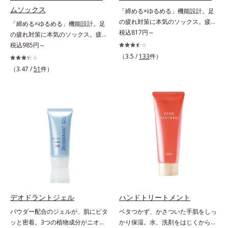
ムソックス
「締める×ゆるめる」機能設計。足
の疲れ対策に本気のソックス。疲れ
「締める×ゆるめる」機能設計。足
がたまる土踏まずを強力にサポート
税込817円～
の疲れ対策に本気のソックス。疲れ
足は、思いのほか疲れがたまる場
がたまる土踏まずを強力にサポート
税込985円～
所。毎晩「ダル重」の方も多いので
足は、思いのほか疲れがたまる場
（3.5 /
133
件）
は？そんな足の疲れ対策に本気のソ
所。毎晩「ダル重」の方も多いので
（3.47 /
51
件）
ックスです。強力な土踏まずサポー
は？そんな足の疲れ対策に本気のソ
トとアンクル＆ヒールロックが効果
ックスです。強力な土踏まずサポー
を発揮。家に帰って脱いだ瞬間、そ
トとアンクル＆ヒールロックが効果
の威力がわかります。
を発揮。家に帰って脱いだ瞬間、そ
の威力がわかります。
デオドラントジェル
ハンドトリートメント
パウダー配合のジェルが、肌にピタ
ベタつかず、かさついた手肌をしっ
ッと密着。3つの植物成分がニオイ
かり保湿。水、洗剤をはじくからキ