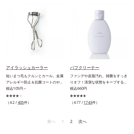
維やビタミン、鉄分などの不足しが
す。根元から瞬時にシルエットが整
ちな栄養素をチャージして、健康的
うから、誰でも簡単にプロ仕上げが
なダイエットを後押しします。さら
実現します。キューティクルの主成
に牛乳以外に、豆乳やヨーグルトに
分で、髪のまとまりやサラサラな指
も混ぜることができ、気分や摂りた
通りを大きく左右する重要な美髪成
い栄養、空腹具合に合わせて食べ方
分「18-MEA(*)」。毎日の生活の中
のアレンジは自由自在！自然な果実
で失われやすいため、すき間にダイ
の味を活かした美味しさで、ハッピ
レクトに補うことで、瞬時に傷みの
ーなダイエットを目指します。* ビ
ないなめらかなツヤ髪に導きます。
タミンA、B1、B2、B6、B12、C、
髪の内側のダメージもしっかり補修
D、E、ナイアシン、パントテン
するから、仕上がりは驚くほどふわ
アイラッシュカーラー
パフクリーナー
酸、葉酸各商品の詳しい情報は商品
っとなめらか！夜のドライヤー前に
短いまつ毛もクルンとカール。金属
ファンデや皮脂汚れ、雑菌をすっき
ページをご覧ください。・BEAUTY
使えば、サロン帰りのようななめら
アレルギー防止＆抗菌コートのやさ
りオフ！清潔な状態をキープするパ
夏祭りは、こちら
かさと指通りに。朝の寝ぐせ直しに
しさ設計。短いまつげもクルンとカ
税込105円～
フ専用のクリーナー。パフの汚れを
税込660円
もおすすめです。* 18-MEA類似成
ール。まぶたの丸み、目の幅を徹底
1度洗いでしっかり落とすクリーナ
分（セテアラミドエチルジエトニウ
研究したオリジナルフレーム。くる
ーです。液状だからパフのすみずみ
（4.2 /
405
件）
（4.77 /
1743
件）
ム加水分解コメタンパク）配合＝毛
んとキレイにカールできる、適度な
に行き渡り、汚れをしっかりキャッ
髪表面補修成分
弾力のシリコンゴムを採用しまし
チ。水でサッと洗い流せるので洗剤
た。金属アレルギー防止＆抗菌コー
がパフに残る心配がありません。ま
前へ
1
2
次へ
ト加工。肌に直接金属が触れないよ
た、ペパーミントエキスを配合。洗
うに配慮しました。
浄後も清潔な状態を保ちます。植物