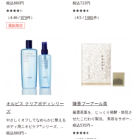
を防ぐ。気になる汗や汗ジミ、ニオ
税込880円
ッチンでも使用できる万能型ハンド
税込723円
イの対策に薬用エチケットアイテ
クリーム。常に外気にさらされてい
ム。パウダー配合のジェルが、肌に
る上、もともと皮脂分泌が少ない手
（4.46 /
979
件）
（4.5 /
1985
件）
ピタッと密着。3つの植物成分がニ
肌は、乾燥しやすく荒れやすい部分
通販限定
オイを防ぎ、わずかなニオイもしっ
です。ソメイヨシノ葉エキスが、乱
かりキャッチ。無油分＆パウダー配
れた角層を整え、うるおいを閉じ込
合なので、塗った後ベタつかずお肌
めながら肌表面をなめらかにし肌荒
はサラサラ。汗ジミの心配もありま
れを防止します。また、リピジュア
せん。スプレーのように音がでたり
（R）−NR(*) が手肌にピタッと密着
飛び散ったりしないので、外出先で
して、うるおいバリアを作り乾燥な
もまわりを気にせず使えます。ジェ
どの外部刺激から手肌を徹底ガード
ルならではの確かな効果と快適な使
するので、しっとり感がずっと続き
いごこちのデオドラント剤です。
ます。* ポリクオタニウム-61（リ
ピジュアは、日油株式会社の登録商
標です。）
オルビス クリアボディシリー
陳香プーアール茶
ズ
厳選茶葉を、じっくり発酵・焙煎さ
せたこだわり製法。 美容をサポー
やさしくオフしてなめらかに整える
トする没食子（ポリフェノール）配
税込535円～
ボディ用ニキビケア*シリーズ。背
合で、 本格的な味と美容ケアが楽
中や胸元は皮脂が多く、意外とニキ
税込880円～
しめます。。胃腸にやさしい0kcal