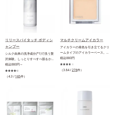
ませたり、ラインをぼかしたりと大
活躍。これ1本で完成度の高い、ふ
んわり眉に仕上がります。※中身を
取り替えられるリフィルをご用意し
ています。* ダイマージリノール酸
ダイマージレイルビス（ベヘニル/
イソステアリル/フィトステリル）
リリースバイタッチ ボディシ
マルチクリームアイカラー
配合＝感触向上成分
ャンプー
アイカラーの発色を引き立てるクリ
ームタイプのアイカラーベース。ア
シルク由来の洗浄成分(*1)で洗う贅
イカラーの発色とツヤめきを最大限
税込880円
沢体験。しっとりすべすべ肌をかな
に引き立てる、クリームタイプのア
えるボディシャンプー。リリースバ
税込880円～
イカラーベースです。アイカラーの
イタッチ ボディシャンプーふわも
（3.84 /
278
件）
ベースに仕込めば、目元のくすみを
こ濃密泡がからだをやさしく包み、
（4.3 /
165
件）
払ってナチュラルにトーンアップ。
しっとりすべすべ肌に洗い上げるボ
アイカラーの発色を高め、化粧のり
ディシャンプーです。肌本来のうる
をUPさせます。さらに肌にしっか
おいに近いシルク由来の洗浄成分
り密着して、アイカラーのもちも高
(*1)が、不要な汚れをするりと包み
めます。単品使いももちろんOK！
込みやさしく落とします。さらにヒ
繊細なパールが角度によって瞬き、
アルロン酸ナトリウムとうるおい吸
目元を立体的に見せてくれます。
着成分(*2)配合で、保湿成分が肌に