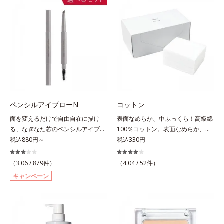
ラスできます。アイラインを描いた
ケア(*1)する、オルビスの頭皮ケア
後に、後ろに付いているチップでま
シリーズです。地肌と髪をすこやか
つ毛の間を埋めるようにぼかせば、
に保つ「3Dプロテクト成分(*2)」
ぱっちりと際立つナチュラルな目元
と、うるおったツヤ髪に導く「ブレ
が完成します。汗や涙、皮脂にも強
ンドボタニカルエキス(*2)」を配
く、美しい仕上がりを長時間キー
合。艶やかな、ふんわりボリューム
プ。目元ケア成分(*)で目元の負担も
美髪へ導きます。翌朝の手ぐしで納
軽減します。※中身を取り替えられ
得できる、褒められ髪をご体感くだ
るリフィルをご用意しています。*
さい。*1 年齢に応じたお手入れの
パンテノール配合＝保湿成分
こと *2 保湿成分
ペンシルアイブローN
コットン
面を変えるだけで自由自在に描け
表面なめらか、中ふっくら！高級綿
る、なぎなた芯のペンシルアイブロ
100％コットン。表面なめらか、中
ー。角度を変えるだけで自由自在に
税込880円～
ふっくら！ 高級綿100%のコットン
税込330円
描けるペンシルアイブローです。な
です。肌触りのなめらかさと、ふっ
ぎなた芯だから、接地面を変えるだ
くらとしたクッション性の高さを実
（3.06 /
879
件）
（4.04 /
52
件）
けで太い線から細い線まで、テクニ
現しました。世界トップレベルの安
キャンペーン
ックいらずで簡単に。スムースライ
全な繊維製品の証、エコテックス(R)
ン成分(*)配合で、毛の1本1本まで
を使用。肌への負担を軽減し、快適
軽やかに描けます。ペンシルの後ろ
にお使いいただけます。
にはスクリューブラシが付いている
ので、毛流れを整えたり、色をなじ