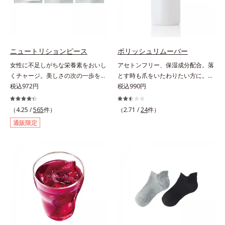
ぴたっと密着。洗い流した後も必要
なうるおいをキープして、つっぱり
感のない、ずっと触っていたくなる
ようななめらか肌をかなえます。キ
メが細かい泡はやさしい肌あた
ニュートリションピース
ポリッシュリムーバー
り。“いたわるボディケア”で、バス
女性に不足しがちな栄養素をおいし
アセトンフリー、保湿成分配合。落
タイムに癒しのひとときをもたらし
くチャージ。美しさの次の一歩を引
とす時も爪をいたわりたい方に。爪
ます。*1 ラウロイルシルクアミノ
き出すタブレット。現代女性に不足
税込972円
へのやさしさを考えたネイルリムー
税込990円
酸K*2 異性化糖
しがちな栄養素に着目。ぽいっとひ
バー（除光液）です。アセトンフリ
と口補いやすい６種類の「キレイの
ー処方で、さらに6種(*)のネイルケ
（4.25 /
565
件）
（2.71 /
24
件）
素」、タブレットタイプのサプリメ
ア成分配合。爪をいたわりながら素
通販限定
ントシリーズです。女性の不足栄養
早くネイルを落とします。* マンダ
素No.1 鉄分に葉酸をプラス、印象
リンオレンジ果皮エキス、セイヨウ
づける晴れやかな表情を目指す「鉄
ミザクラ果実エキス、レモングラス
＆葉酸」、独自加工のビタミンCで
葉／茎エキス、ブドウ葉エキス、セ
キレイと健康をサポートする「ビタ
ンチフォリアバラ花エキス、カミツ
ミンC＆ビタミンB2」、スムーズな
レ花エキス
リズムづくりで快調を目指す「オリ
ゴ糖＆酵素」、いつだってイキイ
キ、あなたらしい表情をサポートす
る「ビタミンB群＆アミノ酸」、ス