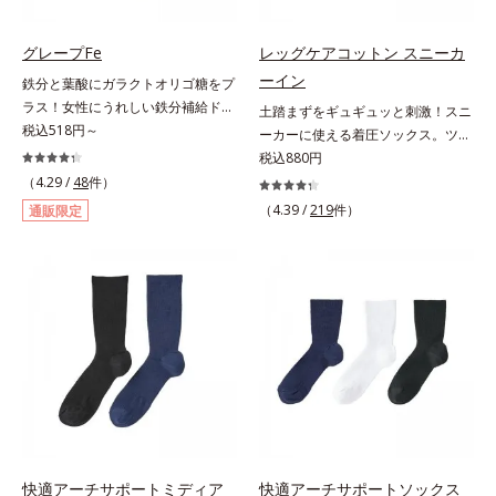
マホ漬けの日々をケアしてうるっと
クリアな1日のスタートに「ビタミ
グレープFe
レッグケアコットン スニーカ
ンA＆ルテイン」、紫外線を気にか
ーイン
鉄分と葉酸にガラクトオリゴ糖をプ
ける女性こそ不足しやすい栄養素を
ラス！女性にうれしい鉄分補給ドリ
土踏まずをギュギュッと刺激！スニ
チャージして、安定した美しさをサ
ンク。1本に、ほうれん草約2.1束分
税込518円～
ーカーに使える着圧ソックス。ツボ
ポートする「カルシウム＆ビタミン
(*)の鉄分と、葉酸とガラクトオリゴ
押し効果でここちいい！スニーカー
税込880円
D」の全６種類。体の中からキレイ
糖を配合した、飲みやすい鉄分補給
に最適な、くるぶし丈の着圧ソック
の土台を整え、美しさの次の一歩を
（4.29 /
48
件）
ドリンクです。女性特有の周期をラ
スです。土踏まず部分がリブ編み
引き出します。水なしでOK、持ち
（4.39 /
219
件）
通販限定
クにサポートする3つの成分を凝縮
で、ギュギュッとツボ押し効果を発
歩きやすいパウチタイプなので、い
し、さらに吸収を助けるビタミン
揮。歩くたびにここちよい刺激をも
つでもどこでも手軽にカリッとチャ
B6、B12とビタミンCを配合。1日
たらし、足どりも軽やか！ひざ下ソ
ージ。フルーツ風味だから、おやつ
に必要な鉄分の不足分を効率よく1
ックスやニーハイソックスが苦手な
感覚でおいしく楽しく続けられま
本で補給できます。赤ブドウと白ブ
方にもおすすめです。靴ひもをゆる
す。
ドウの果汁をすっきり飲みやすくブ
めずにはけるスニーカーなどを手軽
レンド。フレッシュな味なので、ゴ
にはけるのも魅力です。生地が厚ぼ
クゴク飲めるおいしさです。* 「五
ったくないので靴ひもをゆるめずに
訂増補日本食品標準成分表2020」
サッとはけ、お出かけに手間取りま
より、ほうれん草（ゆで）1束210g
せん。
として可食部換算した場合。
快適アーチサポートミディア
快適アーチサポートソックス