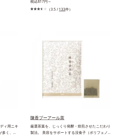
る場所。毎
サポート足は、思いのほか疲れがたまる場所。毎
税込817円～
な足の疲れ
晩「ダル重」の方も多いのでは？そんな足の疲れ
（3.5 /
133
件）
踏まずサポ
対策に本気のソックスです。強力な土踏まずサポ
を発揮。家
ートとアンクル＆ヒールロックが効果を発揮。家
ります。
に帰って脱いだ瞬間、その威力がわかります。
陳香プーアール茶
ディ用ニキ
厳選茶葉を、じっくり発酵・焙煎させたこだわり
が多く、意
製法。 美容をサポートする没食子（ポリフェノ