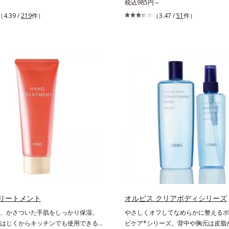
最適な、くるぶし丈の着圧ソックスで
サポート足は、思いのほか疲れがたま
税込985円～
ず部分がリブ編みで、ギュギュッとツ
晩「ダル重」の方も多いのでは？そん
（4.39 /
219
件）
（3.47 /
51
件）
を発揮。歩くたびにここちよい刺激を
対策に本気のソックスです。強力な土
足どりも軽やか！ひざ下ソックスやニ
ートとアンクル＆ヒールロックが効果
クスが苦手な方にもおすすめです。靴
に帰って脱いだ瞬間、その威力がわか
めずにはけるスニーカーなどを手軽に
魅力です。生地が厚ぼったくないので
るめずにサッとはけ、お出かけに手間
。
リートメント
オルビス クリアボディシリーズ
、かさついた手肌をしっかり保湿。
やさしくオフしてなめらかに整えるボ
はじくからキッチンでも使用できる万
ビケア*シリーズ。背中や胸元は皮脂