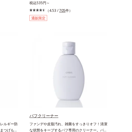
と背中では
ール）配合で、 本格的な味と美容ケアが楽しめ
税込535円～
ィのために
ます。。胃腸にやさしい0kcalの、ダイエット中
（4.53 /
705
件）
しょう。オ
にうれしいプ―アール茶です。ホットでもアイス
通販限定
ために、た
でも美味しくいただけます。■陳香プ―アール
手軽にシュ
茶“陳香（ツンシャン）”とは、芳醇な香りとまろ
ローション
やかな味わいを持つ、ハイグレードなプーアール
浄料もロー
茶の証しです。独自の焙煎方式を採用し、茶成分
無油分・無
が浸出しやすい若葉だけを使用しました。特有の
配合で、す
没食子酸（ボッショクシサン）がダイエットをサ
ニキビ・肌荒
ポート。香ばしく、まろやかな味わいで、毎日の
食事といっしょにお召し上がりいただけます。
パフクリーナー
レルギー防
ファンデや皮脂汚れ、雑菌をすっきりオフ！清潔
まつげもク
な状態をキープするパフ専用のクリーナー。パフ