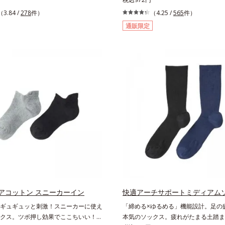
です。アイカラーのベースに仕込め
補いやすい６種類の「キレイの素」、
（3.84 /
278
件）
（4.25 /
565
件）
くすみを払ってナチュラルにトーンア
タイプのサプリメントシリーズです。
通販限定
カラーの発色を高め、化粧のりをUP
栄養素No.1 鉄分に葉酸をプラス、
さらに肌にしっかり密着して、アイカ
れやかな表情を目指す「鉄＆葉酸」、
も高めます。単品使いももちろん
ビタミンCでキレイと健康をサポート
細なパールが角度によって瞬き、目元を
ミンC＆ビタミンB2」、スムーズな
せてくれます。
で快調を目指す「オリゴ糖＆酵素」、
イキイキ、あなたらしい表情をサポー
タミンB群＆アミノ酸」、スマホ漬け
アしてうるっとクリアな1日のスター
ミンA＆ルテイン」、紫外線を気にか
そ不足しやすい栄養素をチャージして
美しさをサポートする「カルシウム＆
D」の全６種類。体の中からキレイの
え、美しさの次の一歩を引き出します
OK、持ち歩きやすいパウチタイプな
でもどこでも手軽にカリッとチャージ
風味だから、おやつ感覚でおいしく楽
アコットン スニーカーイン
快適アーチサポートミディアム
れます。
ギュギュッと刺激！スニーカーに使え
「締める×ゆるめる」機能設計。足の
クス。ツボ押し効果でここちいい！ス
本気のソックス。疲れがたまる土踏ま