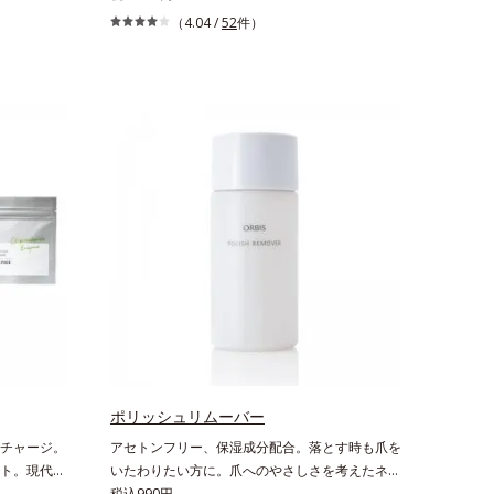
線から細い
としたクッション性の高さを実現しました。世界
（4.04 /
52
件）
スムースラ
トップレベルの安全な繊維製品の証、エコテック
軽やかに描
ス(R)を使用。肌への負担を軽減し、快適にお使
ーブラシが
いいただけます。
色をなじま
。これ1本
ります。※
意していま
ージレイルビ
ステリル）
ポリッシュリムーバー
チャージ。
アセトンフリー、保湿成分配合。落とす時も爪を
ト。現代女
いたわりたい方に。爪へのやさしさを考えたネイ
っとひと口
ルリムーバー（除光液）です。アセトンフリー処
税込990円