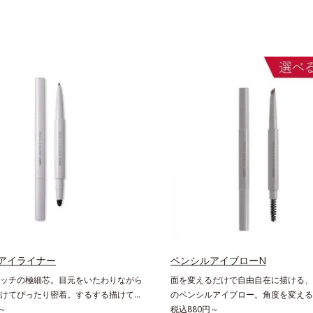
アイライナー
ペンシルアイブローN
ッチの極細芯。目元をいたわりながら
面を変えるだけで自由自在に描ける、
けてぴったり密着。するする描けてぴ
のペンシルアイブロー。角度を変える
。なめらかタッチの極細芯アイライナ
～
自在に描けるペンシルアイブローです
税込880円～