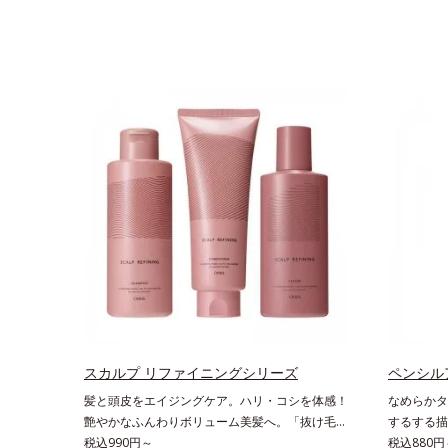
スカルプ リファイニングシリーズ
ペンシル
髪と頭皮をエイジングケア。ハリ・コシを体感！
なめらかタ
艶やかなふんわりボリューム美髪へ。「抜け毛が
するする描
目立つ」「ボリュームがない」「ハリ・コシがな
税込990円～
ったり密着
税込880円