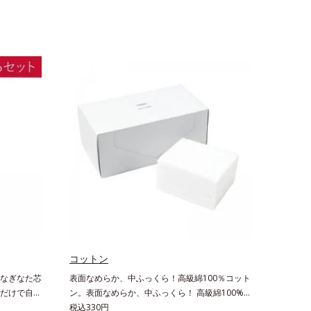
コットン
なぎなた芯
表面なめらか、中ふっくら！高級綿100％コット
だけで自由
ン。表面なめらか、中ふっくら！ 高級綿100%の
。なぎなた
コットンです。肌触りのなめらかさと、ふっくら
税込330円