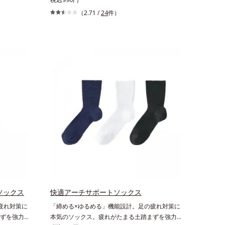
タブレット
方で、さらに6種(*)のネイルケア成分配合。爪を
（2.71 /
24
件）
女性の不足
いたわりながら素早くネイルを落とします。* マ
印象づける晴
ンダリンオレンジ果皮エキス、セイヨウミザクラ
独自加工の
果実エキス、レモングラス葉／茎エキス、ブドウ
する「ビタ
葉エキス、センチフォリアバラ花エキス、カミツ
リズムづくり
レ花エキス
いつだって
トする「ビ
の日々をケ
トに「ビタ
ける女性こ
、安定した
ビタミン
土台を整
。水なしで
ので、いつ
。フルーツ
しく続けら
ソックス
快適アーチサポートソックス
疲れ対策に
「締める×ゆるめる」機能設計。足の疲れ対策に
ずを強力に
本気のソックス。疲れがたまる土踏まずを強力に