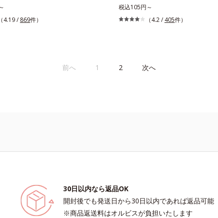
の髪になれるトリートメント。傷んだ
～
ルンとカール。まぶたの丸み、目の幅
税込105円～
毛先だけでなく、髪全体にアプローチ
したオリジナルフレーム。くるんとキ
（4.19 /
869
件）
（4.2 /
405
件）
大切です。根元から瞬時にシルエット
ルできる、適度な弾力のシリコンゴム
、誰でも簡単にプロ仕上げが実現しま
した。金属アレルギー防止＆抗菌コー
ティクルの主成分で、髪のまとまりや
に直接金属が触れないように配慮しま
指通りを大きく左右する重要な美髪成
前へ
1
2
次へ
EA(*)」。毎日の生活の中で失われやす
き間にダイレクトに補うことで、瞬時
いなめらかなツヤ髪に導きます。髪の
ージもしっかり補修するから、仕上が
どふわっとなめらか！夜のドライヤー
、サロン帰りのようななめらかさと指
の寝ぐせ直しにもおすすめです。*
A類似成分（セテアラミドエチルジエトニ
解コメタンパク）配合＝毛髪表面補修
30日以内なら返品OK
開封後でも発送日から30日以内であれば返品可能
※商品返送料はオルビスが負担いたします