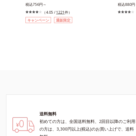
イエットと美容をしっかりサポート。食事とおき
税込756円～
きで、理想
税込880円
かえるだけで簡単にカロリーを抑えつつ、果実の
髪のケアは
（4.05 /
1221
件）
いいところをまるごと使って栄養バランスUP。
することが
キャンペーン
通販限定
食物繊維やビタミン、鉄分などの不足しがちな栄
が整うから
養素をチャージして、健康的なダイエットを後押
す。キュー
しします。さらに牛乳以外に、豆乳やヨーグルト
サラサラな
にも混ぜることができ、気分や摂りたい栄養、空
分「18-M
腹具合に合わせて食べ方のアレンジは自由自在！
いため、す
自然な果実の味を活かした美味しさで、ハッピー
に傷みのな
なダイエットを目指します。* ビタミンA、B1、
内側のダメ
B2、B6、B12、C、D、E、ナイアシン、パント
りは驚くほ
テン酸、葉酸各商品の詳しい情報は商品ページを
前に使えば
ご覧ください。・BEAUTY夏祭りは、こちら
通りに。朝
18-ME
ウム加水分
成分
送料無料
初めての方は、全国送料無料、2回目以降のご利用
の方は、3,300円以上(税込)のお買い上げで、送料