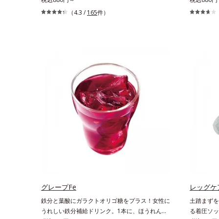
密泡がからだをやさしく包み、しっとりすべすべ
ラーベース
（4.3 /
165
件）
肌に洗い上げるボディシャンプーです。肌本来の
ば、目元の
うるおいに近いシルク由来の洗浄成分(*1)が、不
ップ。アイ
要な汚れをするりと包み込みやさしく落としま
させます。
す。さらにヒアルロン酸ナトリウムとうるおい吸
ラーのもち
着成分(*2)配合で、保湿成分が肌にぴたっと密
OK！ 繊
着。洗い流した後も必要なうるおいをキープし
立体的に見
て、つっぱり感のない、ずっと触っていたくなる
ようななめらか肌をかなえます。キメが細かい泡
はやさしい肌あたり。“いたわるボディケア”で、
バスタイムに癒しのひとときをもたらします。
*1 ラウロイルシルクアミノ酸K*2 異性化糖
グレープFe
レッグケ
鉄分と葉酸にガラクトオリゴ糖をプラス！女性に
土踏まずを
うれしい鉄分補給ドリンク。1本に、ほうれん草
る着圧ソッ