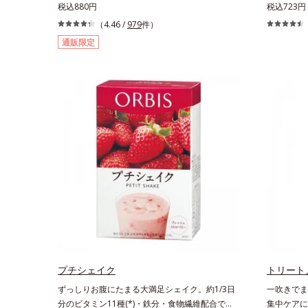
ミ、ニオイの対策に薬用エチケットアイテム。パ
税込880円
能型ハンド
税込723円
ウダー配合のジェルが、肌にピタッと密着。3つ
上、もとも
（4.46 /
979
件）
の植物成分がニオイを防ぎ、わずかなニオイもし
すく荒れや
通販限定
っかりキャッチ。無油分＆パウダー配合なので、
が、乱れた
塗った後ベタつかずお肌はサラサラ。汗ジミの心
ら肌表面を
配もありません。スプレーのように音がでたり飛
た、リピジ
び散ったりしないので、外出先でもまわりを気に
着して、う
せず使えます。ジェルならではの確かな効果と快
激から手肌
適な使いごこちのデオドラント剤です。
ずっと続きます。* ポリク
ジュアは、
プチシェイク
トリート
ずっしりお腹にたまる大満足シェイク。約1/3日
一吹きでま
分のビタミン11種(*)・鉄分・食物繊維配合でダ
集中ケアに