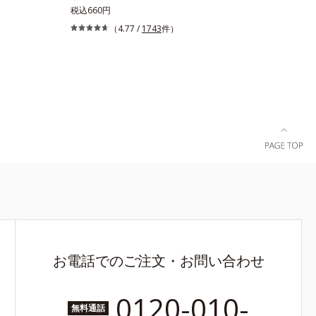
を徹底研究
の汚れを1度洗いでしっかり落とすクリーナーで
税込660円
レイにカー
す。液状だからパフのすみずみに行き渡り、汚れ
（4.77 /
1743
件）
を採用しま
をしっかりキャッチ。水でサッと洗い流せるので
ト加工。肌
洗剤がパフに残る心配がありません。また、ペパ
した。
ーミントエキスを配合。洗浄後も清潔な状態を保
ちます。植物性洗浄成分配合。手荒れの気になる
方にもお使いいただけます。
お電話でのご注文・お問い合わせ
0120-010-
無料通話