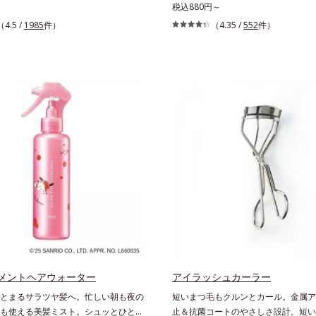
クリーム。常に外気にさらされている
外とニキビのできやすい部分です。顔
税込880円～
と皮脂分泌が少ない手肌は、乾燥しや
皮膚の厚みが違うから、すべすべボデ
（4.5 /
1985
件）
（4.35 /
552
件）
すい部分です。ソメイヨシノ葉エキス
はボディ用のアイテムでお手入れしま
角層を整え、うるおいを閉じ込めなが
ルビスではボディのニキビケア(*)の
なめらかにし肌荒れを防止します。ま
っぷりの泡でやさしく洗う洗浄料と、
ュア（R）−NR(*) が手肌にピタッと密
ッとひと吹きできるスプレータイプの
るおいバリアを作り乾燥などの外部刺
の2ステップをご用意しています。洗
を徹底ガードするので、しっとり感が
ションも、肌へのやさしさに配慮した
オタニウム-61（リピ
香料・無着色。清涼成分のメントール
日油株式会社の登録商標です。）
っきり気持ちの良い使用感です。* 
れを防ぐ
メントヘアウォーター
アイラッシュカーラー
とまるサラツヤ髪へ。忙しい朝も夜の
短いまつ毛もクルンとカール。金属ア
も使える美髪ミスト。シュッとひと吹
止＆抗菌コートのやさしさ設計。短い