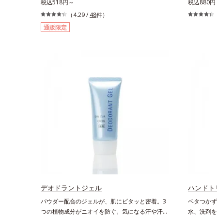
約2.1束分(*)の鉄分と、葉酸とガラクトオリゴ糖
税込518円～
ニーカーに
税込880円
を配合した、飲みやすい鉄分補給ドリンクです。
す。土踏ま
（4.29 /
48
件）
女性特有の周期をラクにサポートする3つの成分
ボ押し効果
通販限定
を凝縮し、さらに吸収を助けるビタミンB6、
もたらし、
B12とビタミンCを配合。1日に必要な鉄分の不
ーハイソッ
足分を効率よく1本で補給できます。赤ブドウと
ひもをゆる
白ブドウの果汁をすっきり飲みやすくブレンド。
はけるのも
フレッシュな味なので、ゴクゴク飲めるおいしさ
靴ひもをゆ
です。* 「五訂増補日本食品標準成分表2020」
取りません
より、ほうれん草（ゆで）1束210gとして可食部
換算した場合。
デオドラントジェル
ハンドト
パウダー配合のジェルが、肌にピタッと密着。3
ベタつかず
つの植物成分がニオイを防ぐ。気になる汗や汗ジ
水、洗剤を