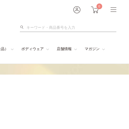
0
検
索
食品）
ボディウェア
店舗情報
マガジン