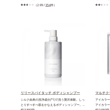
い」という年齢による3大髪悩みには、スカルプ
ーです。繊
（2.99 /
354
件）
リファイニングシリーズを！髪と地肌をエイジン
っと描けて
グケア(*1)する、オルビスの頭皮ケアシリーズで
クニックな
す。地肌と髪をすこやかに保つ「3Dプロテクト
ます。アイ
成分(*2)」と、うるおったツヤ髪に導く「ブレン
るチップで
ドボタニカルエキス(*2)」を配合。艶やかな、ふ
ぱっちりと
んわりボリューム美髪へ導きます。翌朝の手ぐし
す。汗や涙
で納得できる、褒められ髪をご体感ください。
時間キープ
*1 年齢に応じたお手入れのこと *2 保湿成
減します。
分
用意してい
リリースバイタッチ ボディシャンプー
マルチク
シルク由来の洗浄成分(*1)で洗う贅沢体験。しっ
アイカラー
とりすべすべ肌をかなえるボディシャンプー。リ
アイカラー
リースバイタッチ ボディシャンプーふわもこ濃
税込880円～
を最大限に
税込880円