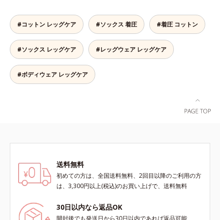
た時にはっきり実感します。
らか、ラクに動ける！よく伸びる糸
を使い、筋肉の動きに応じて前後の
#コットン レッグケア
#ソックス 着圧
#着圧 コットン
生地を編み分けているから、着圧サ
ポーターにありがちなキツさがあり
#ソックス レッグケア
#レッグウェア レッグケア
ません。立ち仕事でもラクに動ける
やわらかさで、着脱もしやすく快適
です。薄手なのでパンツの下にもは
#ボディウェア レッグケア
くことができ、一年中使えておトク
です。
送料無料
初めての方は、全国送料無料、2回目以降のご利用の方
は、3,300円以上(税込)のお買い上げで、送料無料
30日以内なら返品OK
開封後でも発送日から30日以内であれば返品可能