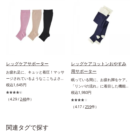
たらし、足どりも軽やか！ひざ下ソ
素材やオルビス独自の形状設計によ
ックスやニーハイソックスが苦手な
り、足への負担が少ない着圧ケアを
方にもおすすめです。靴ひもをゆる
実現。仕事中に長時間はいても苦し
めずにはけるスニーカーなどを手軽
くなりません。
にはけるのも魅力です。生地が厚ぼ
ったくないので靴ひもをゆるめずに
サッとはけ、お出かけに手間取りま
せん。
レッグケアサポーター
レッグケアコットンおやすみ
用サポーター
お疲れ足に、キュッと着圧！マッサ
ージされているようなここちよさ。
眠っている間に、お疲れ脚をケア。
3段階着圧で、足スッキリ！足首は
税込1,645円
「リンパの流れ」に着目した機能設
ギュッと引き締め、ふくらはぎに向
計。「644段階着圧」を採用した夜
税込1,980円
かうほどソフトになる「3段階着
用サポーターなんと644段階も着圧
（4.29 /
248
件）
圧」のサポーターです。まるでマッ
パワーが変わる！ 眠っている間
（4.17 /
259
件）
サージされているようなここちよさ
に、お疲れの脚をケアしてくれる夜
で、足スッキリ！を実感します。立
用のサポーターです。「リンパの流
ち仕事の方はもちろん、飛行機や新
れ」に着目した機能設計を採用。
関連タグで探す
幹線に乗る時やオフィスの冷房対策
644段階ならではの威力を、朝起き
にもおすすめです。はきごこちやわ