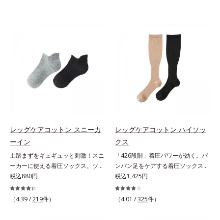
レッグケアコットン スニーカ
レッグケアコットン ハイソッ
ーイン
クス
土踏まずをギュギュッと刺激！スニ
「426段階」着圧パワーが効く。パ
ーカーに使える着圧ソックス。ツボ
ンパン足をケアする着圧ソックス。
押し効果でここちいい！スニーカー
税込880円
驚異的な「426段階」着圧で、足す
税込1,425円
に最適な、くるぶし丈の着圧ソック
っきり足指の付け根から上へ、1列
スです。土踏まず部分がリブ編み
ずつパワーが変わる426段階着圧を
（4.39 /
219
件）
（4.01 /
325
件）
で、ギュギュッとツボ押し効果を発
採用。「超細密パワー」が効く着圧
揮。歩くたびにここちよい刺激をも
ハイソックスです。やわらかい綿混