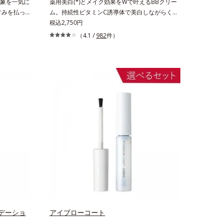
象を一気に
薬用美白(*)とメイク効果をWで叶えるBBクリー
すみを払っ
ム。持続性ビタミンC誘導体で美白しながらくす
づきでイキ
みのない軽やか美肌を長時間キープ。メイクしな
税込2,750円
を調整して
がら日中美白(*)効果も発揮する、薬用美白BBク
（4.1 /
982
件）
づきに仕上
リームです。BBとしては珍しく、持続性ビタミ
をコーティ
ンC誘導体の配合に成功しました。“薬用美白美容
のない内か
液に色をつける”製法で生まれたBBだから、塗る
ました。チ
だけで日中も美白効果を発揮。さらに肌のくすみ
、肌とのフ
をパッと飛ばし、皮脂テカを防ぎながら明るい肌
れやかな表
を長時間キープします。これ1つで、美白美容
。
液・日焼け止め・化粧下地・ファンデ―ション・
コンシーラー・パウダーを兼ねる1本6役。時短
メイクが叶います。* メラニンの生成を抑え、シ
ミ・ソバカスを防ぐ
デーショ
アイブローコート