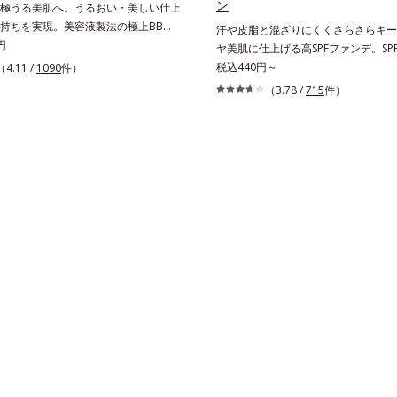
ン
極うる美肌へ。うるおい・美しい仕上
持ちを実現。美容液製法の極上BBク
汗や皮脂と混ざりにくくさらさらキー
ァンデーションに美容成分を加える一
円
ヤ美肌に仕上げる高SPFファンデ。SPF
ではなく、美容液にファンデーション
PA++++で紫外線を強力カットしな
税込440円～
（4.11 /
1090
件）
る逆転の発想から生まれたBBクリー
ら美肌が10時間(*)続くリキッドファ
（3.78 /
715
件）
るおい粒子を濃密な膜で包み込み、高
ンです。汗・皮脂がファンデと混ざら
と均一な仕上がり、化粧持ちを実現し
ることで、時間が経ってもくすみにく
れ1本で、美容液・日焼け止め・化粧
にくく、軽やかにピタッとフィット。
ンデーション・コンシーラー・パウダ
たてのような美肌をキープします。ま
こなすので、スキンケアの後はBBクリ
型の粉体を採用したことで、より多く
だけでベースメイクまで一気に完成。
拡散することを実現。毛穴やシミの目
肌を美しく整え、長時間キープしま
い“ほのツヤ美肌”に仕上げます。ウォ
ーフテスト済で、アウトドアにもおす
* 10時間化粧持ちデータ取得済（当
には個人差があります。