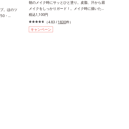
朝のメイク時にサッとひと塗り。皮脂、汗から眉
メイクをしっかりガード！。メイク時に描いた眉
プ。ほのツ
の上からサッとひと塗りするだけで、描いたまま
税込1,100円
50・
の美しい眉を長時間キープします。汗、皮脂、こ
がら、さらさ
（4.83 /
1830
件）
すれなどから美しい眉をしっかり守るウォーター
ンデーショ
キャンペーン
プルーフタイプながら、通常のクレンジングで簡
ず放出され
単に落とすことができます。速乾性のサラッとし
く、くずれ
た透明の液なので、塗ったことを忘れてしまうく
まるでつけ
らい自然な仕上がり。毎日使うものだから、肌へ
たドーナツ
のやさしさも考慮し、植物性保湿成分・ユリエキ
均一に光を
スを配合しています。
立ちにく
ータープル
すめです。
社調べ）効果