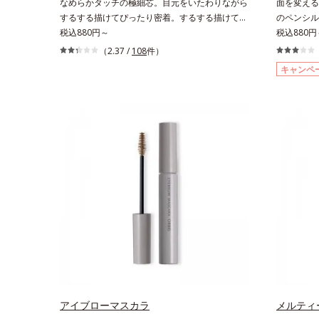
なめらかタッチの極細芯。目元をいたわりながら
面を変える
するする描けてぴったり密着。するする描けてぴ
のペンシル
ったり密着。なめらかタッチの極細芯アイライナ
税込880円～
自在に描け
税込880円
ーです。繊細な目のキワにも優しいタッチでする
芯だから、
（2.37 /
108
件）
っと描けて、どんなラインも自由自在。難しいテ
線まで、テ
キャンペ
クニックなしで、目元に自然な陰影をプラスでき
イン成分(
ます。アイラインを描いた後に、後ろに付いてい
けます。ペ
るチップでまつ毛の間を埋めるようにぼかせば、
付いている
ぱっちりと際立つナチュラルな目元が完成しま
せたり、ラ
す。汗や涙、皮脂にも強く、美しい仕上がりを長
で完成度の
時間キープ。目元ケア成分(*)で目元の負担も軽
中身を取り
減します。※中身を取り替えられるリフィルをご
す。* ダ
用意しています。* パンテノール配合＝保湿成分
ス（ベヘニ
配合＝感触
アイブローマスカラ
メルティ