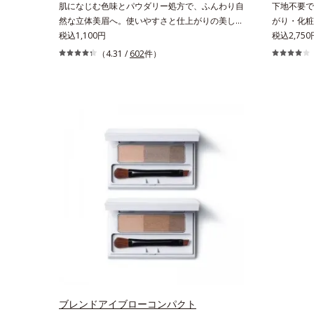
肌になじむ色味とパウダリー処方で、ふんわり自
下地不要で
然な立体美眉へ。使いやすさと仕上がりの美しさ
がり・化粧
を追求した眉マスカラです。日本人の肌に自然に
税込1,100円
リーム。フ
税込2,750
なじむ、色調と彩度にこだわった絶妙な色展開。
般的な製法
（4.31 /
602
件）
自眉をササッとなぞるだけで、ふんわり質感と自
機能をつけ
然な眉色のあか抜け美人眉が完成します。
ムです。う
い保湿効果
ました。こ
下地・ファ
ーの6役を
ームを塗る
使うほどに
す。
ブレンドアイブローコンパクト