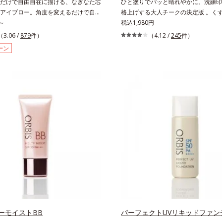
だけで自由自在に描ける、なぎなた芯
ひと塗りでパッと晴れやかに。洗練印
アイブロー。角度を変えるだけで自由
格上げする大人チークの決定版 。く
るペンシルアイブローです。なぎなた
～
て美肌に見せ、透け感のある自然な色
税込1,980円
接地面を変えるだけで太い線から細い
イキした表情が際立つチークです。光
（3.06 /
879
件）
（4.12 /
245
件）
クニックいらずで簡単に。スムースラ
やわらかに輝き、じわりと血色風の色
ーン
*)配合で、毛の1本1本まで軽やかに描
がるヒミツは、特殊加工パール。表面
ンシルの後ろにはスクリューブラシが
ングして光の正反射を抑え、ギラつき
ので、毛流れを整えたり、色をなじま
らにじむような穏やかな発色を実現し
インをぼかしたりと大活躍。これ1本
ークでありながらうるおいをもたらし
高い、ふんわり眉に仕上がります。※
ィット感がUP。ひと塗りでパッと晴
替えられるリフィルをご用意していま
情に格上げするカラーが長持ちします
イマージリノール酸ダイマージレイルビ
ル/イソステアリル/フィトステリル）
向上成分
ーモイストBB
パーフェクトUVリキッドファン