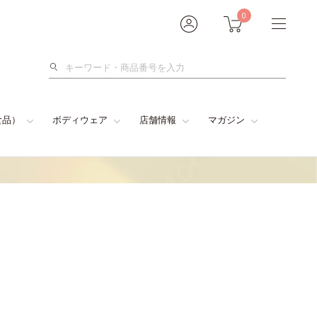
0
検
索
食品）
ボディウェア
店舗情報
マガジン