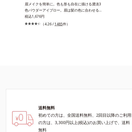
眉メイクを簡単に。色も形も自在に描ける濃淡3
色パウダーアイブロー。眉は髪の色に合わせると
自然。濃淡3色セットなら、混ぜ方次第で自分に
税込1,676円
ぴったりの眉色が作れます。さらに眉頭は薄く、
（4.26 /
1485
件）
眉山〜眉尻は濃いめの自然なグラデーションもお
手のもの。眉を立体的に描くだけで、ぐっとアカ
抜けた印象になります。また、粉とびせず眉に溶
け込むようなフィット感は、「なめらか密着パウ
ダー」の成せるワザ。軽くブラシを引くだけで、
眉尻ラインまでキレイに描け、仕上がりはどこま
でもナチュラル。汗、皮脂にも強く、描きたての
美しい眉を1日中持続します。
送料無料
初めての方は、全国送料無料、2回目以降のご利用
の方は、3,300円以上(税込)のお買い上げで、送料
無料