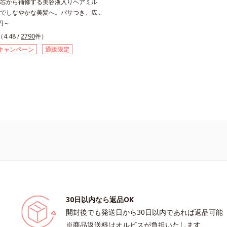
芯から補修する美容液入りヘアミル
でしなやかな美髪へ。パサつき、広が
ツヤ不足・・・髪のお悩みは尽きない
0円～
センスインヘアミルクは、そんなお悩
（4.48 /
2790
件）
る洗い流さないタイプのトリートメン
キャンペーン
通販限定
ロン業界注目の美髪成分「CMC類似
)」を配合。この「CMC」は、髪内部の成
るのを防ぐ重要な役割を担っており、
受けてバラバラになりがちな髪内部の
つけます。一度「CMC」を失うと自
ことはできないので、補うケアが不可
。使用方法は簡単。適量を手にとっ
ドライ後の髪（または乾いた髪）に、
になじませます。ドライヤーの熱を味
キューティクルを作り、サラサラつる
を実現します。さらに高保水ミルク
、うるおいを逃がさないように髪表面をコ
からのしっかりケアで、うるおい健康
とキープします。*1 ダイズステロー
30日以内なら返品OK
髪補修成分*2 ジエチルヘキサン酸ネ
開封後でも発送日から30日以内であれば返品可能
グリコール、ネオペンタン酸イソデシ
※商品返送料はオルビスが負担いたします
水効果の高い毛髪保護成分各商品の詳