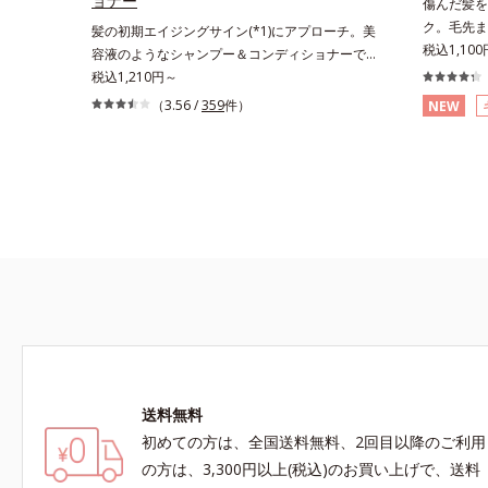
ョナー
傷んだ髪を
ク。毛先ま
髪の初期エイジングサイン(*1)にアプローチ。美
り、枝毛、
税込1,10
容液のようなシャンプー＆コンディショナーで触
もの。エッ
れていたくなるうるツヤ髪へ。「髪のうねりが気
税込1,210円～
みを解決す
になる」「乾燥してパサつく」「なんとなくまと
（3.56 /
359
件）
NEW
トです。サ
まらない」といった髪の初期エイジングサイン
成分(*1
(*1)にアプローチする、オルビスのモイストセラ
分が流れ出
ムシリーズ。まるでスキンケアアイテムのように
ダメージを
美容液成分(*2)を6つも配合。保水してうるおい
線維をくっ
を逃さない成分と、深く浸透してうるおいで満た
ら作り出す
す成分で、髪も地肌も贅沢にケアします。さらに
欠なのです
うるおいを行き渡らせる浸透力と、うるおいをキ
て、タオル
ープする保水力を誇る新技術を採用。髪のうねり
毛先を中心
を抑え、スタイリングのしやすい、ずっと触れて
方に、擬似
いたくなるうるツヤ髪へと導きます。ヒノキ、ラ
んの指通り
ベンダー、ゼラニウムによるリフレッシュアロマ
(*2)が
の香りで、バスルームがここちよいリラックス空
ート。内外
間に。*1 うねり、パサつき*2 保湿成分
送料無料
美髪をずっ
ル配合＝毛
初めての方は、全国送料無料、2回目以降のご利用
オペンチル
の方は、3,300円以上(税込)のお買い上げで、送料
ル配合＝保