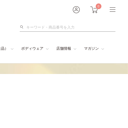
0
検
索
食品）
ボディウェア
店舗情報
マガジン