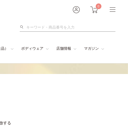
0
検
索
食品）
ボディウェア
店舗情報
マガジン
解放する