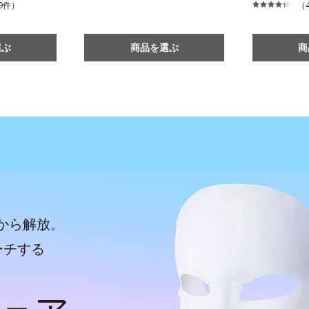
 99件）
（4
選ぶ
商品を選ぶ
商
から解放。
ーチする