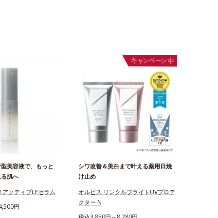
行型美容液で、もっと
シワ改善＆美白まで叶える薬用日焼
れる肌へ
け止め
スアクティブLPセラム
オルビス リンクルブライトUVプロテ
クター N
,500円
税込3,850円～8,280円