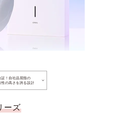
検証！自社品屈指の
着性の高さを誇る設計
リーズ