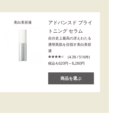
アドバンスド ブライ
美白美容液
トニング セラム
自分史上最高の冴えわたる
透明美肌を目指す美白美容
液
(4.38 / 516件)
税込4,620円～8,280円
商品を選ぶ