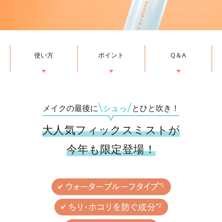
使い方
ポイント
Q＆A
▼
▼
▼
メイクの最後に
シュっ
とひと吹き！
大人気フィックスミストが
今年も限定登場！