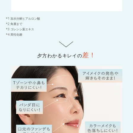
*1 加水分解ヒアルロン酸
*2 角層まで
*3 ゴレンシ葉エキス
*4 異性化糖
差！
夕方わかるキレイの