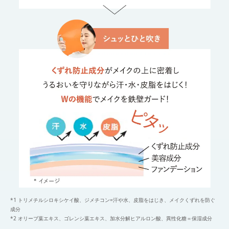
*1 トリメチルシロキシケイ酸、ジメチコン=汗や水、皮脂をはじき、メイクくずれを防ぐ
成分
*2 オリーブ葉エキス、ゴレンシ葉エキス、加水分解ヒアルロン酸、異性化糖＝保湿成分