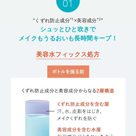
01
*1
*2
“くずれ防止成分
×美容成分
”
シュッとひと吹きで
メイクもうるおいも長時間キープ！
美容水フィックス処方