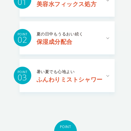
01
美容水フィックス処方
夏の日中もうるおい続く
POINT
02
保湿成分配合
暑い夏でも心地よい
POINT
03
ふんわりミストシャワー
POINT