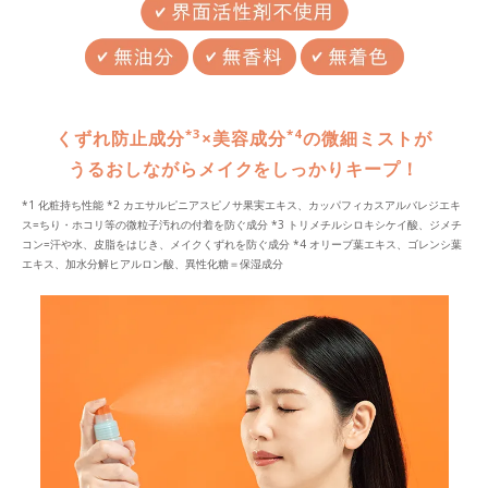
*3
*4
くずれ防止成分
×美容成分
の微細ミストが
うるおしながらメイクをしっかりキープ！
*1 化粧持ち性能 *2 カエサルピニアスピノサ果実エキス、カッパフィカスアルバレジエキ
ス=ちり・ホコリ等の微粒子汚れの付着を防ぐ成分 *3 トリメチルシロキシケイ酸、ジメチ
コン=汗や水、皮脂をはじき、メイクくずれを防ぐ成分 *4 オリーブ葉エキス、ゴレンシ葉
エキス、加水分解ヒアルロン酸、異性化糖＝保湿成分