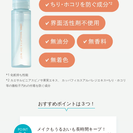
*1 化粧持ち性能
*2 カエサルピニアスピノサ果実エキス、 カッパフィカスアルバレジエキス=ちり・ホコリ
等の微粒子汚れの付着を防ぐ成分
おすすめポイントは３つ！
メイクもうるおいも長時間キープ！
POINT