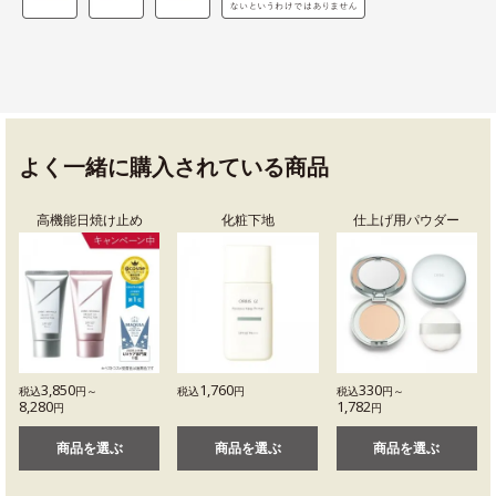
よく一緒に購入されている商品
高機能日焼け止め
化粧下地
仕上げ用パウダー
3,850
1,760
330
税込
円～
税込
円
税込
円～
8,280
1,782
円
円
商品を選ぶ
商品を選ぶ
商品を選ぶ