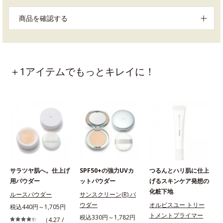
商品を確認する
＋1アイテムでもっとキレイに！
サラツヤ肌へ。仕上げ
SPF50+の強力UVカ
つるんとハリ肌に仕上
用パウダー
ットパウダー
げるスキンケア発想の
化粧下地
ルースパウダー
サンスクリーン(R) パ
ウダー
オルビスユー トリー
税込440円～1,705円
トメントプライマー
税込330円～1,782円
（4.27 /