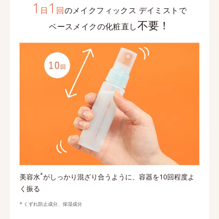
1
1
日
回
のメイクフィックス デイミストで
不要！
ベースメイクの化粧直し
*
美容水
がしっかり混ざり合うように、容器を10回程度よ
く振る
くずれ防止成分、保湿成分