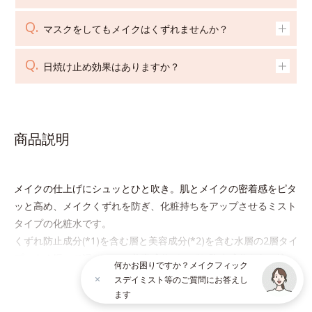
マスクをしてもメイクはくずれませんか？
日焼け止め効果はありますか？
商品説明
メイクの仕上げにシュッとひと吹き。肌とメイクの密着感をピタ
ッと高め、メイクくずれを防ぎ、化粧持ちをアップさせるミスト
タイプの化粧水です。
くずれ防止成分(*1)を含む層と美容成分(*2)を含む水層の2層タイ
プ。よく振って混ぜると、美容成分がくずれ防止成分を包み込
何かお困りですか？メイクフィック
み、メイクの上にピタッと密着。くずれ防止成分が汗・水・皮脂
スデイミスト等のご質問にお答えし
続きを見る
をはじきながら、美容成分がうるおいをキープ。Wの機能でメイ
ます
クをくずさずガードします。