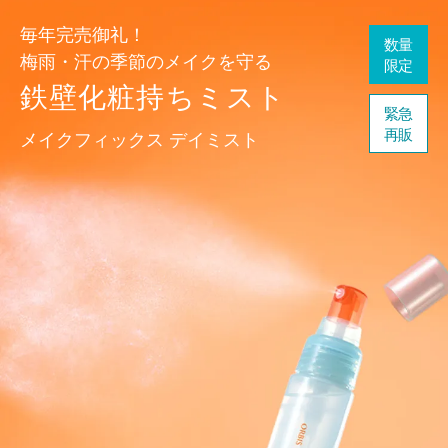
毎年完売御礼！
数量
梅雨・汗の季節のメイクを守る
限定
鉄壁化粧持ちミスト
緊急
再販
メイクフィックス デイミスト