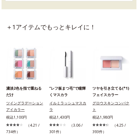
＋1アイテムでもっとキレイに！
濃淡2色を指で重ねる
“レフ板まつ毛”で瞳輝
ツヤを引き立てる(*1)
だけ
くマスカラ
フェイスカラー
ツイングラデーション
イルミラッシュマスカ
グロウスキンコンパク
アイカラー
ラ
ト
税込1,100円
税込1,430円
税込1,980円
（4.21 /
（3.06 /
（4.25 /
734件）
301件）
393件）