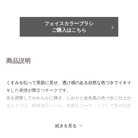
フェイスカラーブラシ
ご購入はこちら
商品説明
くすみを払って美肌に見せ、透け感のある自然な色づきでイキイ
キした表情が際立つチークです。
光を調整してやわらかに輝き、じわりと血色風の色づきに仕上が
るヒミツは、特殊加工パール。表面をコーティングして光の正反
射を抑え、ギラつきのない内からにじむような穏やかな発色を実
現しました。
続きを見る
チークでありながらうるおいをもたらし、肌とのフィット感が
UP。ひと塗りでパッと晴れやかな表情に格上げするカラーが長