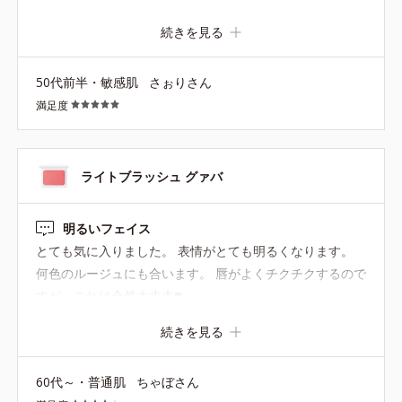
迷惑 ２０年以上オルビス愛用してますが次から次へと商品
続きを見る
が廃盤になるのはなぜですかぁ？ 廃盤にするならアンケー
ト取って欲しい
50代前半・敏感肌
さぉりさん
満足度
ライトブラッシュ グァバ
明るいフェイス
とても気に入りました。 表情がとても明るくなります。
何色のルージュにも合います。 唇がよくチクチクするので
すが、これは全然大丈夫❣️
続きを見る
60代～・普通肌
ちゃぼさん