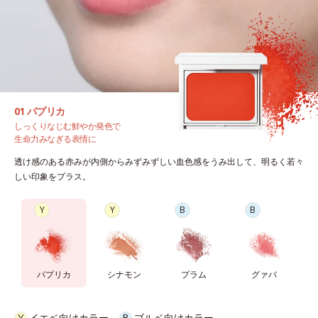
01 パプリカ
しっくりなじむ鮮やか発色で
生命力みなぎる表情に
透け感のある赤みが内側からみずみずしい血色感をうみ出して、明るく若々
しい印象をプラス。
Y
Y
B
B
パプリカ
シナモン
プラム
グァバ
Y
イエベ向けカラー
B
ブルベ向けカラー