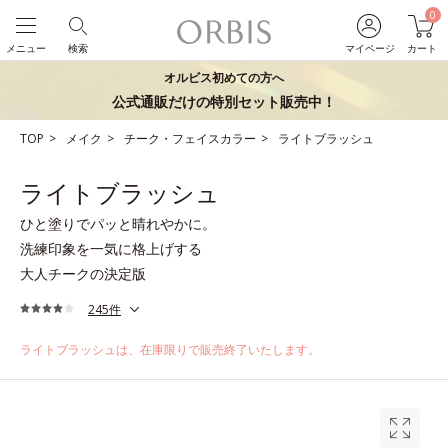
0
メニュー
検索
マイページ
カート
オルビス初めての方へ
公式通販だけの特別セット販売中！
TOP
メイク
チーク・フェイスカラー
ライトブラッシュ
ライトブラッシュ
ひと塗りでパッと晴れやかに。
洗練印象を一気に格上げする
大人チークの決定版
245件
ライトブラッシュは、在庫限りで販売終了いたします。