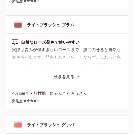
満足度
ライトブラッシュ プラム
自然なローズ発色で使いやすい
実際は青みが強すぎないローズ系で、肌にのせると自然な
血色感が出ます。発色もわざとらしくならず、ふわっと色
づく印象でした。 粉飛びしにくく、重ねても調整しやすい
です。パール感も自然で、毛穴が目立ちにくいところも使
続きを見る
いやすく感じました。 派手すぎず普段使いしやすいカラー
で、特にブルベ夏の方に合いやすいと思います。やや落ち
40代前半・脂性肌
にゃんこたろうさん
やすさはありますが、全体として使いやすいチークでし
満足度
た。 ケースのフタが不透明なので、複数色持っていると外
から色の見分けがつきにくい点は少し不便に感じます。
ライトブラッシュ グァバ