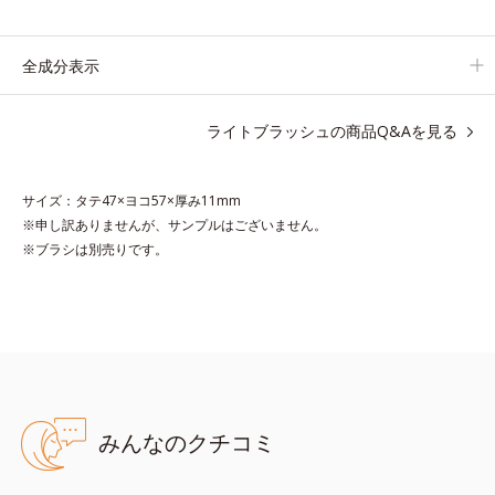
持ちします。
全成分表示
ライトブラッシュの商品Q&Aを見る
●無香料 ●酸化しやすい油分不使用 ●キサンテン系色素不使用
●ライトコントロールフィルム*1＝光をコントロールし、素肌から
にじみ出るような血色感を与える成分
サイズ：タテ47×ヨコ57×厚み11mm
●カラーフィット処方*2=肌にうるおいを与え、色の密着感を高める
※申し訳ありませんが、サンプルはございません。
ことでツヤのある美しい仕上がりを保つ処方
※ブラシは別売りです。
●透明度の高いピグメント配合*3=クリアな発色を実現する粉体
*1 合成フルオロフロゴパイト、酸化チタン、ポリメタクリル酸メチ
ル、酸化スズ、ポリビニルアルコール
*2 キイチゴ果実エキス、スイゼンジノリ多糖体、タルク、BG、ト
リ（カプリル酸/カプリン酸/ミリスチン酸/ステアリン酸）グリセリ
ル
*3 合成フルオロフロゴパイト
みんなのクチコミ
※アレルギーテスト済＝全ての方にアレルギーが起こらないという
ことではありません。