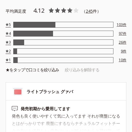
4.12
平均満足度
（
245
件）
5
103
件
4
97
件
3
26
件
2
9
件
1
10
件
★を
タップ
で口コミを絞り込み
絞り込みを解除する
ライトブラッシュ グァバ
発売初期から愛用してます
発色も良く使いやすくて気に入ってます それが廃盤になる
とはがっかりです 廃盤にするならナチュラルフィットチー
クの方にして欲しい 発色はいいが粉がやたらと飛び散って