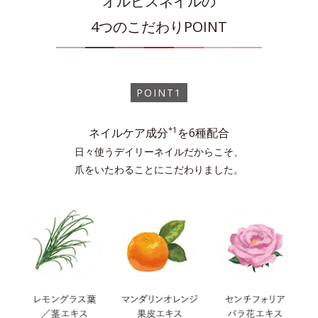
オルビスネイルの
4つのこだわりPOINT
スターリースカイ
1度塗り
2度塗り
POINT1
モーニングサン
1度塗り
2度塗り
*1
ネイルケア成分
を6種配合
日々使うデイリーネイルだからこそ、
爪をいたわることにこだわりました。
ライラックチュール
1度塗り
2度塗り