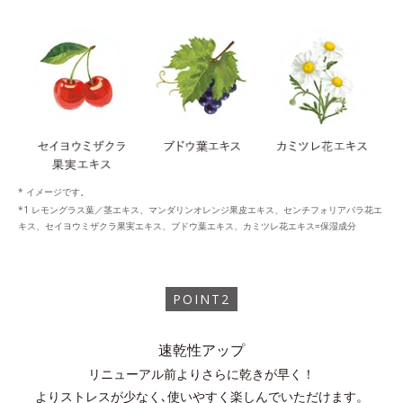
* イメージです。
レモングラス葉／茎エキス、マンダリンオレンジ果皮エキス、センチフォリアバラ花エ
キス、セイヨウミザクラ果実エキス、ブドウ葉エキス、カミツレ花エキス=保湿成分
POINT2
速乾性アップ
リニューアル前よりさらに乾きが早く！
よりストレスが少なく､使いやすく楽しんでいただけます。