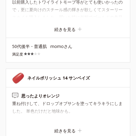
以前購入したトワイライトモーブ等がとても使いかったの
で，更に夏向けのスチール感の輝きが欲しくてスターリー
スカイを購入しました．届いた時に外観でゴールドの色目
が強いな〜と感じたのですが，つけてみてやはりそうでし
続きを見る
た・・・単色では私の肌の色で黄みグレーな感じで光って
あまり肌がキレイに見えませんでした．でもこれに限定色
50代後半・普通肌
momoさん
のトワイライトモーブを重ねたらあら不思議〜青みのスチ
満足度
ール感輝きになりこれは使える！色になりました．足のネ
イルにこの夏使えそうです． トワイライトモーブはドライ
ローズに重ねてもとても素敵なニュアンスチェンジができ
て優秀色です．トワイライトモーブ再販をお願いしま
ネイルポリッシュ 14 サンベイズ
す！！
思ったよりオレンジ
重ね付けして、ドロップオブサンを塗ってキラキラにしま
した。 単色だけだと地味かも。
続きを見る