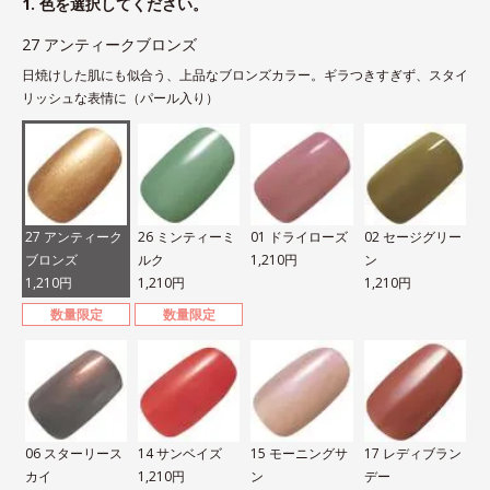
1. 色を選択してください。
27 アンティークブロンズ
日焼けした肌にも似合う、上品なブロンズカラー。ギラつきすぎず、スタイ
リッシュな表情に（パール入り）
27 アンティーク
26 ミンティーミ
01 ドライローズ
02 セージグリー
ブロンズ
ルク
1,210円
ン
1,210円
1,210円
1,210円
数量限定
数量限定
06 スターリース
14 サンベイズ
15 モーニングサ
17 レディブラン
カイ
1,210円
ン
デー