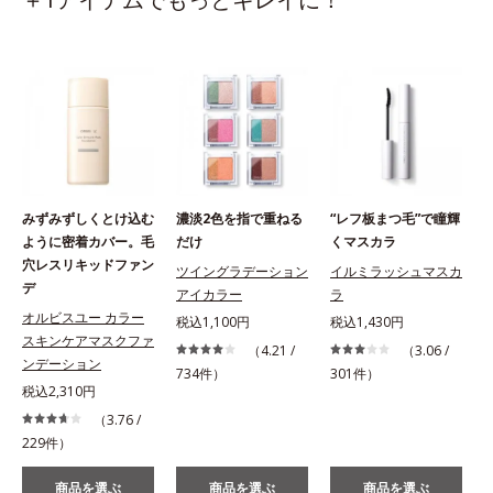
みずみずしくとけ込む
濃淡2色を指で重ねる
“レフ板まつ毛”で瞳輝
ように密着カバー。毛
だけ
くマスカラ
穴レスリキッドファン
ツイングラデーション
イルミラッシュマスカ
デ
アイカラー
ラ
オルビスユー カラー
税込1,100円
税込1,430円
スキンケアマスクファ
（4.21 /
（3.06 /
ンデーション
734件）
301件）
税込2,310円
（3.76 /
229件）
商品を選ぶ
商品を選ぶ
商品を選ぶ