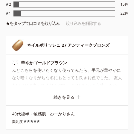
2
15
件
1
22
件
★を
タップ
で口コミを絞り込み
絞り込みを解除する
ネイルポリッシュ 27 アンティークブロンズ
華やかゴールドブラウン
ふとこちらを使いたくなり使ってみたら、手元が華やかに
なり暗くなりがちな冬にもとっても良きお色でした。 友人
もいいねと言ってくれたので、これはけっこう使えるか
も...！
続きを見る
40代後半・敏感肌
ゆーかりさん
満足度