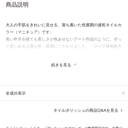
商品説明
大人の手肌をきれいに見せる、落ち着いた色展開の速乾ネイルカ
ラー（マニキュア）です。
長い年月を経ても美しさが色あせないアート作品のように、ずっ
と楽しめる上質な色・質感にこだわりました。「クリア発色処方
(*1)」により、見たままの美しい発色が叶います。
速乾性も従来品よりさらにアップ。
続きを見る
また細かいアレンジをしやすくするため、持ち手の長さとハケを
短くして爪への距離が近くなるよう工夫しています。
ネイルケア成分を6種(*2)も配合し、爪をいたわる仕様です。
質感によって異なる魅力を楽しめる「
トップコート
」、より自分
全成分表示
になじむ色合いにニュアンスチェンジできる「
ベースコート
」と
組み合わせることで、いろいろな表情を楽しめます。
ネイルポリッシュの商品Q&Aを見る
*1 見たままの発色が叶う処方＝ジメチコン、ステアロイルグル
タミン酸2Na、水酸化Al