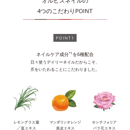
オルビスネイルの
4つのこだわりPOINT
スターリースカイ
1度塗り
2度塗り
POINT1
モーニングサン
1度塗り
2度塗り
*1
ネイルケア成分
を6種配合
日々使うデイリーネイルだからこそ、
爪をいたわることにこだわりました。
ライラックチュール
1度塗り
2度塗り