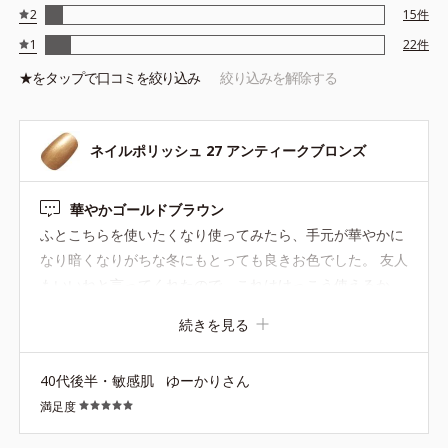
2
15
件
1
22
件
★を
タップ
で口コミを絞り込み
絞り込みを解除する
ネイルポリッシュ 27 アンティークブロンズ
華やかゴールドブラウン
ふとこちらを使いたくなり使ってみたら、手元が華やかに
なり暗くなりがちな冬にもとっても良きお色でした。 友人
もいいねと言ってくれたので、これはけっこう使えるか
も...！
続きを見る
40代後半・敏感肌
ゆーかりさん
満足度