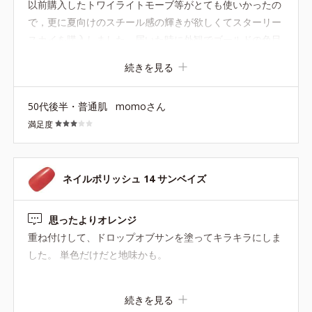
以前購入したトワイライトモーブ等がとても使いかったの
で，更に夏向けのスチール感の輝きが欲しくてスターリー
スカイを購入しました．届いた時に外観でゴールドの色目
が強いな〜と感じたのですが，つけてみてやはりそうでし
続きを見る
た・・・単色では私の肌の色で黄みグレーな感じで光って
あまり肌がキレイに見えませんでした．でもこれに限定色
50代後半・普通肌
momoさん
のトワイライトモーブを重ねたらあら不思議〜青みのスチ
満足度
ール感輝きになりこれは使える！色になりました．足のネ
イルにこの夏使えそうです． トワイライトモーブはドライ
ローズに重ねてもとても素敵なニュアンスチェンジができ
て優秀色です．トワイライトモーブ再販をお願いしま
ネイルポリッシュ 14 サンベイズ
す！！
思ったよりオレンジ
重ね付けして、ドロップオブサンを塗ってキラキラにしま
した。 単色だけだと地味かも。
続きを見る