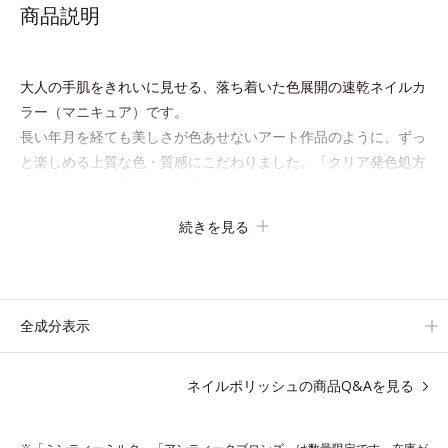
商品説明
大人の手肌をきれいに見せる、落ち着いた色展開の速乾ネイルカ
ラー（マニキュア）です。
長い年月を経ても美しさが色あせないアート作品のように、ずっ
と楽しめる上質な色・質感にこだわりました。「クリア発色処方
(*1)」により、見たままの美しい発色が叶います。
速乾性も従来品よりさらにアップ。
続きを見る
また細かいアレンジをしやすくするため、持ち手の長さとハケを
短くして爪への距離が近くなるよう工夫しています。
ネイルケア成分を6種(*2)も配合し、爪をいたわる仕様です。
質感によって異なる魅力を楽しめる「
トップコート
」、より自分
全成分表示
になじむ色合いにニュアンスチェンジできる「
ベースコート
」と
組み合わせることで、いろいろな表情を楽しめます。
ネイルポリッシュの商品Q&Aを見る
*1 見たままの発色が叶う処方＝ジメチコン、ステアロイルグル
タミン酸2Na、水酸化Al