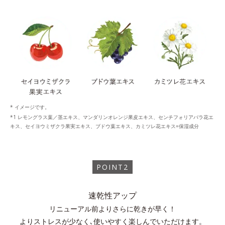
* イメージです。
レモングラス葉／茎エキス、マンダリンオレンジ果皮エキス、センチフォリアバラ花エ
キス、セイヨウミザクラ果実エキス、ブドウ葉エキス、カミツレ花エキス=保湿成分
POINT2
速乾性アップ
リニューアル前よりさらに乾きが早く！
よりストレスが少なく､使いやすく楽しんでいただけます。