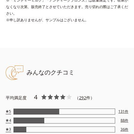
※「ミンティーミルク」「アンティークブロンズ」は数量限定です。在庫が
*2 レモングラス葉/茎エキス、マンダリンオレンジ果皮エキス、
なくなり次第、販売終了とさせていただきます。売り切れの際はご了承くだ
センチフォリアバラ花エキス、セイヨウミザクラ果実エキス、ブ
さい。
ドウ葉エキス、カミツレ花エキス（すべて保湿成分）
※申し訳ありませんが、サンプルはございません。
●無香料 ●酸化しやすい油分不使用 ●アセトンフリー
●ネイルラスティング処方*1＝持続性を向上させる処方 ●クリア発
色処方*2＝見たままの発色が叶う処方 ●6種のネイルケア成分*3配
合＝保湿成分
みんなのクチコミ
*1 アクリル酸アルキルコポリマー
*2 ジメチコン、ステアロイルグルタミン酸2Na、水酸化Al
*3 マンダリンオレンジ果皮エキス、セイヨウミザクラ果実エキス、
レモングラス葉／茎エキス、ブドウ葉エキス、センチフォリアバラ
4
平均満足度
（
292
件）
花エキス、カミツレ花エキス
5
131
件
4
88
件
3
36
件