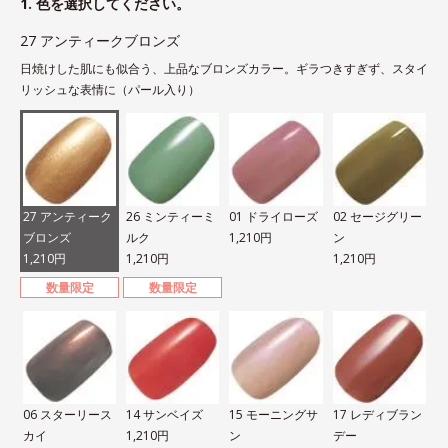
1. 色を選択してください。
27 アンティークブロンズ
日焼けした肌にも似合う、上品なブロンズカラー。ギラつきすぎず、スタイ
リッシュな表情に（パール入り）
27 アンティーク
26 ミンティーミ
01 ドライローズ
02 セージグリー
ブロンズ
ルク
1,210円
ン
1,210円
1,210円
1,210円
数量限定
数量限定
06 スターリース
14 サンベイズ
15 モーニングサ
17 レディブラン
カイ
1,210円
ン
デー