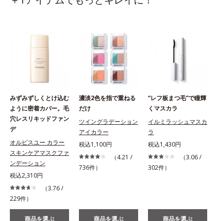
みずみずしくとけ込む
濃淡2色を指で重ねる
“レフ板まつ毛”で瞳輝
ように密着カバー。毛
だけ
くマスカラ
穴レスリキッドファン
ツイングラデーション
イルミラッシュマスカ
デ
アイカラー
ラ
オルビスユー カラー
税込1,100円
税込1,430円
スキンケアマスクファ
（4.21 /
（3.06 /
ンデーション
736件）
302件）
税込2,310円
（3.76 /
229件）
商品を選ぶ
商品を選ぶ
商品を選ぶ