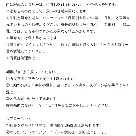
内に記載のカロリーは、牛乳100ml（約63kcal）と混ぜた場合です。
※混ぜるものによって、風味や食感が異なります。
※牛乳と混ぜる場合、パッケージの「種類別名称」の欄に「牛乳」と表示さ
れているものをお使いください。成分調整をした牛乳や、「乳飲料」「加工
乳」では、とろみのつきかたが異なる場合があります。
※痩せ方には個人差があります。
※健康的なダイエットのために、適度な運動を取り入れ、1日の総カロリー
量を意識してください。
※写真は調理例です。
●開封前によく振ってください。
①カップ等にプチシェイクを1袋入れます。
②100mlの冷えた牛乳や豆乳、ヨーグルトを注ぎ、スプーン等で手早くかき
混ぜます。
③とろみがついたらできあがり。
栄養補助の食品として、1日1食を目安にお召し上がりください。
＜フローズン＞
①個袋を寝かせた状態で、冷凍庫で6時間以上凍らせます。
②凍ったプチシェイクフローズンを袋のまま割りほぐします。