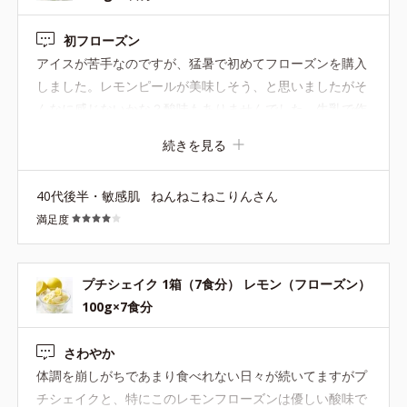
初フローズン
アイスが苦手なのですが、猛暑で初めてフローズンを購入
しました。レモンピールが美味しそう、と思いましたがそ
んなに感じないかな？酸味もありませんでした。牛乳で作
るとsweetsみたいでした。ヨーグルトと混ぜたら酸味が程
続きを見る
よくなりお腹にもたまります。豆乳は溶けにくいかな? 甘
酸っぱさを期待し3個購入しましたが、これはこれで美味
40代後半・敏感肌
ねんねこねこりんさん
しかったので、リピ予定です。人工甘味料が入ってなけれ
満足度
ば☆5。
プチシェイク 1箱（7食分） レモン（フローズン）
100g×7食分
さわやか
体調を崩しがちであまり食べれない日々が続いてますがプ
チシェイクと、特にこのレモンフローズンは優しい酸味で