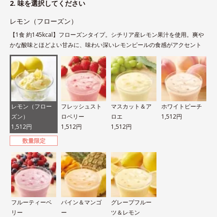
2. 味を選択してください
レモン（フローズン）
【1食 約145kcal】フローズンタイプ。シチリア産レモン果汁を使用。爽や
かな酸味とほどよい甘みに、味わい深いレモンピールの食感がアクセント
レモン（フロー
フレッシュスト
マスカット＆ア
ホワイトピーチ
ズン）
ロベリー
ロエ
1,512円
1,512円
1,512円
1,512円
数量限定
フルーティーベ
パイン＆マンゴ
グレープフルー
リー
ー
ツ＆レモン