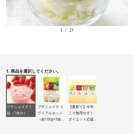
1
21
1. 商品を選択してください。
プチシェイク 1
プチシェイク ト
【夏祭り】今年
箱（7食分）
ライアルセット
こそ無理せず！
（各100g×3食
ダイエット応援
分）
セット