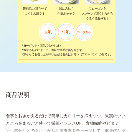
6時間以上凍らせて
器に入れて
フローズンを
よくもみほぐす
牛乳をそそぐ
スプーンでほぐしながら
ぐるぐる混ぜる！
豆乳
牛乳
ヨーグルト
*ヨーグルト・豆乳でも作れます。
*混ぜるものによって、風味や食感が異なります。
*凍らせてお召し上がりいただけるのはレモン（フローズン）のみです。
商品説明
食事とおきかえるだけで簡単にカロリーを抑えつつ、果実のいい
ところをまるごと使って栄養バランスUP。食物繊維やビタミ
ン、鉄分などの不足しがちな栄養素をチャージして、健康的なダ