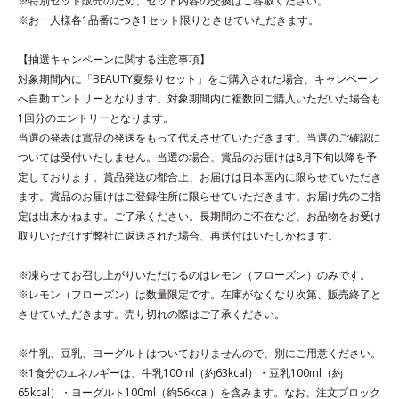
※特別セット販売のため、セット内容の交換はご容赦ください。
※お一人様各1品番につき1セット限りとさせていただきます。
【抽選キャンペーンに関する注意事項】
対象期間内に「BEAUTY夏祭りセット」をご購入された場合、キャンペーン
へ自動エントリーとなります。対象期間内に複数回ご購入いただいた場合も
1回分のエントリーとなります。
当選の発表は賞品の発送をもって代えさせていただきます。当選のご確認に
ついては受付いたしません。当選の場合、賞品のお届けは8月下旬以降を予
定しております。賞品発送の都合上、お届けは日本国内に限らせていただき
ます。賞品のお届けはご登録住所に限らせていただきます。お届け先のご指
定は出来かねます。ご了承ください。長期間のご不在など、お品物をお受け
取りいただけず弊社に返送された場合、再送付はいたしかねます。
※凍らせてお召し上がりいただけるのはレモン（フローズン）のみです。
※レモン（フローズン）は数量限定です。在庫がなくなり次第、販売終了と
させていただきます。売り切れの際はご了承ください。
※牛乳、豆乳、ヨーグルトはついておりませんので、別にご用意ください。
※1食分のエネルギーは、牛乳100ml（約63kcal）・豆乳100ml（約
65kcal）・ヨーグルト100ml（約56kcal）を含みます。なお、注文ブロック