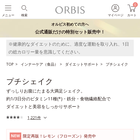
0
メニュー
検索
マイページ
カート
オルビス初めての方へ
公式通販だけの特別セット販売中！
※健康的なダイエットのために、適度な運動を取り入れ、1日
の総カロリー量を意識してください。
TOP
インナーケア（食品）
ダイエットサポート
プチシェイク
プチシェイク
ずっしりお腹にたまる大満足シェイク。
約1/3日分のビタミン11種(*)・鉄分・食物繊維配合で
ダイエットと美容をしっかりサポート
1,221件
限定再販！レモン（フローズン）発売中
NEW