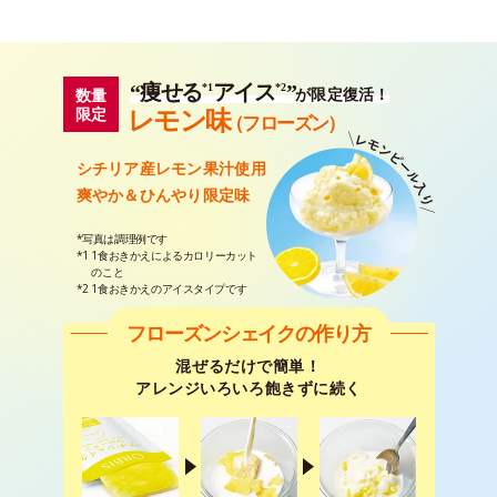
“痩せる
アイス
”
*1
*2
数量
が限定復活！
レモン
味
限定
（フローズン）
シチリア産レモン果汁使用
爽やか＆ひんやり限定味
*写真は調理例です
*1
1食おきかえによるカロリーカット
のこと
*2 1食おきかえのアイスタイプです
フローズンシェイクの作り方
混ぜるだけで簡単！
アレンジいろいろ飽きずに続く