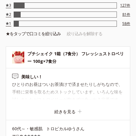
3
127
件
2
81
件
1
58
件
★を
タップ
で口コミを絞り込み
絞り込みを解除する
プチシェイク 1箱（7食分） フレッシュストロベリ
ー 100g×7食分
美味しい！
ひとりのお昼はついお茶漬けで済ませたりしがちなので、
手軽に栄養を取るためストックしています。いろんな味を
試しましたがストロベリーが飽きずに食べれる定番です。
続きを見る
60代～・敏感肌
トロピカルゆうさん