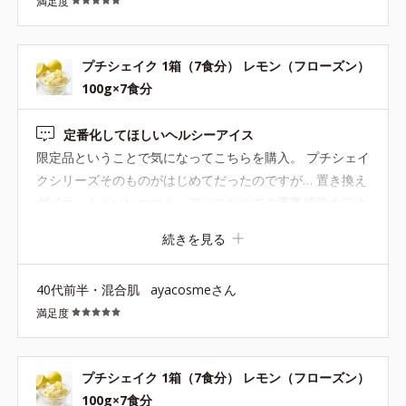
満足度
プチシェイク 1箱（7食分） レモン（フローズン）
100g×7食分
定番化してほしいヘルシーアイス
限定品ということで気になってこちらを購入。 プチシェイ
クシリーズそのものがはじめてだったのですが… 置き換え
ダイエットといいつつも、アイスなのでご褒美感強め♡ わ
りとずしっとお腹にたまってくれるので、美味しいアイス
続きを見る
を食べながらしっかりと空腹感を抑えてくれてる気がしま
す。 爽やかなレモン味もとっても美味しいので、年中食べ
40代前半・混合肌
ayacosmeさん
たいです。定番化希望♡
満足度
プチシェイク 1箱（7食分） レモン（フローズン）
100g×7食分