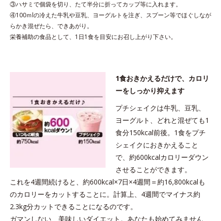
③ハサミで個袋を切り、たて半分に折ってカップ等に入れます。
④100ｍlの冷えた牛乳や豆乳、ヨーグルトを注ぎ、スプーン等でほぐしなが
らかき混ぜたら、できあがり。
栄養補助の食品として、1日1食を目安にお召し上がり下さい。
1食おきかえるだけで、カロリ
ーをしっかり抑えます
プチシェイクは牛乳、豆乳、
ヨーグルト、どれと混ぜても1
食分150kcal前後。1食をプチ
シェイクにおきかえること
で、約600kcalカロリーダウン
させることができます。
これを4週間続けると、約600kcal×7日×4週間＝約16,800kcalも
のカロリーをカットすることに。計算上、4週間でマイナス約
2.3kg分カットできることになるのです。
ガマンしない、美味しいダイエット。あなたも始めてみません