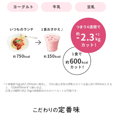
＊2 体脂肪1kgは約7,200kcalに相当し、1日の成人女性の摂取カロリーを仮に約1,900kcalとする
と、1日約600kcalずつ減らせば、
計算上4週間で約2.3kgの体脂肪分のカロリーカットが可能です。