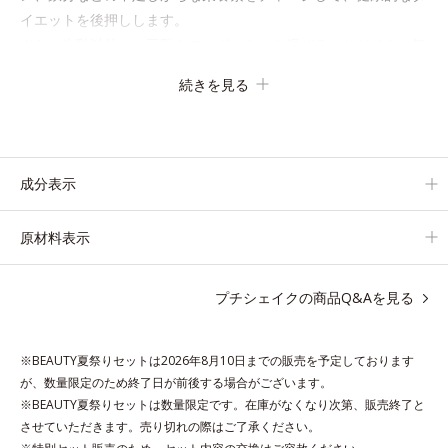
イエットを後押しします。
さらに牛乳以外に、豆乳やヨーグルトにも混ぜることができ、気
分や摂りたい栄養、空腹具合に合わせて食べ方のアレンジは自由
続きを見る
自在！
自然な果実の味を活かした美味しさで、ハッピーなダイエットを
目指します。
成分表示
* ビタミンA、B1、B2、B6、B12、C、D、E、ナイアシン、パ
ントテン酸、葉酸
原材料表示
各商品の詳しい情報は商品ページをご覧ください。
・BEAUTY夏祭りは、
こちら
プチシェイクの商品Q&Aを見る
※BEAUTY夏祭りセットは2026年8月10日までの販売を予定しております
が、数量限定のため終了日が前後する場合がございます。
※BEAUTY夏祭りセットは数量限定です。在庫がなくなり次第、販売終了と
させていただきます。売り切れの際はご了承ください。