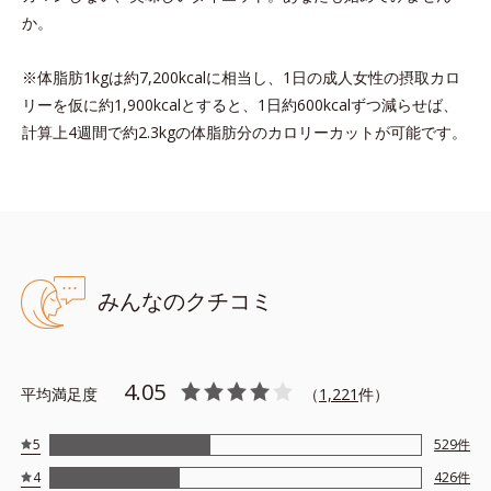
か。
※体脂肪1kgは約7,200kcalに相当し、1日の成人女性の摂取カロ
リーを仮に約1,900kcalとすると、1日約600kcalずつ減らせば、
計算上4週間で約2.3kgの体脂肪分のカロリーカットが可能です。
みんなのクチコミ
4.05
平均満足度
（
1,221
件）
5
529
件
4
426
件