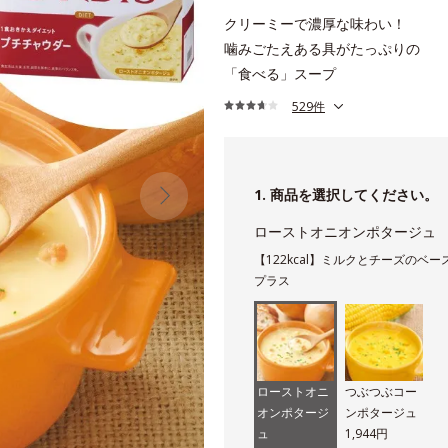
クリーミーで濃厚な味わい！
噛みごたえある具がたっぷりの
「食べる」スープ
529件
1. 商品を選択してください。
ローストオニオンポタージュ
【122kcal】ミルクとチーズの
プラス
ローストオニ
つぶつぶコー
オンポタージ
ンポタージュ
ュ
1,944円