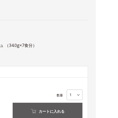
（34.0g×7食分）
数量
カートに入れる