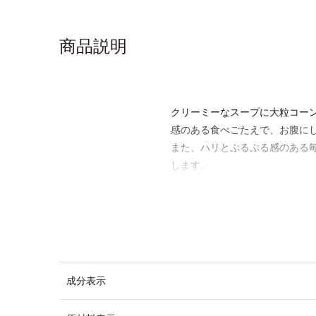
商品説明
クリーミーなスープに大粒コー
感のある食べごたえで、お腹に
また、ハリとぷるぷる感のある毎
します。
さらに、食事制限で心配な栄養面
スッキリを期待できます。
＊吸収しやすいコラーゲンペプ
成分表示