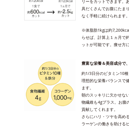
リーをカットできます。あ
具だくさんでお腹にたま
なく手軽に続けられます
※体脂肪1kgは約7,200kc
らせば、計算上１ヵ月で約
ットが可能です。痩せ方
豊富な栄養＆美容成分で
約1/3日分のビタミン1
理想的な栄養バランスで
ます。
朝のスッキリに欠かせな
物繊維も4gプラス。お腹
貢献してくれます。
さらにハリ・ツヤを高めるコ
ラーゲンの働きを助ける