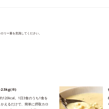
カロリー量を意識してください。
.5kg(※)
20kcal。1日3食のうち1食を
きかえるだけで、簡単に摂取カロ