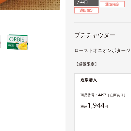
1,944円
通販限定
通販限定
プチチャウダー
ローストオニオンポタージュ 
【通販限定】
通常購入
商品番号：
4497
［在庫あり］
1,944
税込
円