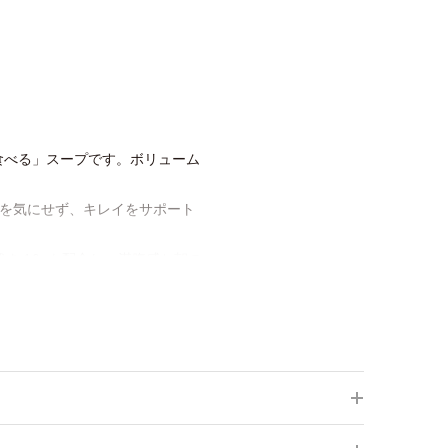
食べる」スープです。ボリューム
感を気にせず、キレイをサポート
を4.0gも配合し、満腹感と朝の