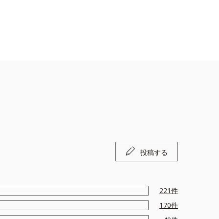
投稿する
221
件
170
件