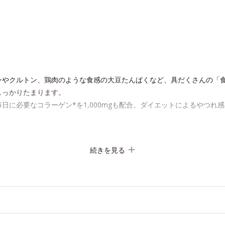
ンやクルトン、鶏肉のような食感の大豆たんぱくなど、具だくさんの「
しっかりたまります。
日に必要なコラーゲン*を1,000mgも配合。ダイエットによるやつれ
もしっかりカバー。ビタミン10種とミネラル2種を約1/3日分、食物繊維
続きを見る
チドを使用しています。