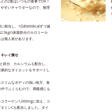
との2食はいつもの食事でOK！
りやすいチャウダーなので、無理
。
alに相当し、1日約600kcalずつ減
2.5kgの体脂肪分のカロリーカ
には個人差があります。
、キレイ痩せ
0種と鉄分、カルシウムも配合し、
健康的なダイエットをサポートし
いスリムなボディの強い味方、食
の中でふくらむので、満腹感にも
ラーゲン1,000mgに加え、コ
ビタミンCも配合しました。ダイ